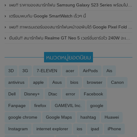
เผย!! ราคาของสมาร์ทโฟน Samsung Galaxy S23 Series พร้อมโปรโมชั่นพิเศษสุดคุ้ม
เตรียมพบกับ Google SmartWatch เร็วๆ นี้
เผย!! ภาพเรนเดอร์ของสมาร์ทโฟนหน้าจอพับได้ Google Pixel Fold 2 โชว์ดีไซน์กล้องหลังใหม่ ไม่มีกรอบของกล้องในแนวนอนอีกต่อไป
ยืนยัน!! สมาร์ทโฟน Realme GT Neo 5 เวอร์ชั่นชาร์จไว 240W จะเปิดตัวอย่างเป็นทางการในวันที่ 9 กุมภาพันธ์ 2023 นี้ที่ประเทศจีน
หมวดหมู่ยอดนิยม
3D
3G
7-ELEVEN
acer
AirPods
Ais
antivirus
apple
Asus
bios
browser
Canon
Dell
Disney+
Dtac
error
Facebook
Fanpage
firefox
GAMEVIL Inc.
google
google chrome
Google Maps
hashtag
Huawei
Instagram
internet explorer
ios
ipad
iPhone