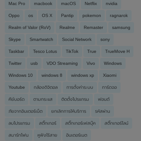
Mac Pro
macbook
macOS
Netflix
nvidia
Oppo
os
OS X
Pantip
pokemon
ragnarok
Realm of Valor (RoV)
Realme
Remaster
samsung
Skype
Smartwatch
Social Network
sony
Taskbar
Tesco Lotus
TikTok
True
TrueMove H
Twitter
usb
VDO Streaming
Vivo
Windows
Windows 10
windows 8
windows xp
Xiaomi
Youtube
กล้องดิจิตอล
การตั้งค่าระบบ
การ์ดจอ
คีย์บอร์ด
ตามกระแส
ติดตั้งโปรแกรม
ฟอนต์
ภัยจากอินเตอร์เน็ต
ยกเลิกการให้บริการ
รหัสผ่าน
ลบโปรแกรม
สติ๊กเกอร์
สติ๊กเกอร์เฟสบุ๊ค
สติ๊กเกอร์ไลน์
สมาร์ทโฟน
หูฟังไร้สาย
อินเตอร์เนต