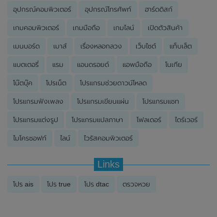
อุปกรณ์คอมพิวเตอร์
อุปกรณ์โทรศัพท์
ฮาร์ดดิสก์
เกมคอมพิวเตอร์
เกมมือถือ
เกมไลน์
เปิดตัวสินค้า
เมนบอร์ด
เมาส์
เรื่องหลอกลวง
เว็บไซต์
แท็บเล็ต
แบตเตอรี่
แรม
แอนดรอยด์
แอพมือถือ
โนเกีย
โน๊ตบุ๊ค
โปรเน็ต
โปรแกรมช่วยดาวน์โหลด
โปรแกรมฟังเพลง
โปรแกรมเขียนแผ่น
โปรแกรมแชท
โปรแกรมแต่งรูป
โปรแกรมแปลภาษา
โฟลเดอร์
ไดร์เวอร์
ไมโครซอฟท์
ไลน์
ไวรัสคอมพิวเตอร์
Links
โปร ais
โปร true
โปร dtac
ตรวจหวย