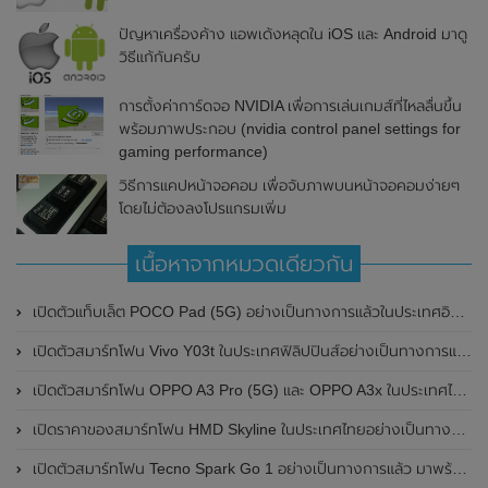
ปัญหาเครื่องค้าง แอพเด้งหลุดใน iOS และ Android มาดู
วิธีแก้กันครับ
การตั้งค่าการ์ดจอ NVIDIA เพื่อการเล่นเกมส์ที่ไหลลื่นขึ้น
พร้อมภาพประกอบ (nvidia control panel settings for
gaming performance)
วิธีการแคปหน้าจอคอม เพื่อจับภาพบนหน้าจอคอมง่ายๆ
โดยไม่ต้องลงโปรแกรมเพิ่ม
เนื้อหาจากหมวดเดียวกัน
เปิดตัวแท็บเล็ต POCO Pad (5G) อย่างเป็นทางการแล้วในประเทศอินเดีย มาพร้อมชิปเซ็ต Snapdragon 7s Gen 2 ของ Qualcomm และรองรับเครือข่าย 5G
เปิดตัวสมาร์ทโฟน Vivo Y03t ในประเทศฟิลิปปินส์อย่างเป็นทางการแล้ว มาพร้อมชิปเซ็ต Unisoc T612 , กล้องหลัง ความละเอียด 13MP , แบตเตอรี่ 5,000mAh และหน้าจอแสดงผล LCD / 90Hz
เปิดตัวสมาร์ทโฟน OPPO A3 Pro (5G) และ OPPO A3x ในประเทศไทยอย่างเป็นทางการแล้ว ในราคาเริ่มต้นเพียง 3,999 บาท
เปิดราคาของสมาร์ทโฟน HMD Skyline ในประเทศไทยอย่างเป็นทางการแล้ว ราคา 14,990 บาท
เปิดตัวสมาร์ทโฟน Tecno Spark Go 1 อย่างเป็นทางการแล้ว มาพร้อมหน้าจอแสดงผล LCD / 120Hz , แบตเตอรี่ 5,000mAh และใช้ชิปเซ็ต Unisoc