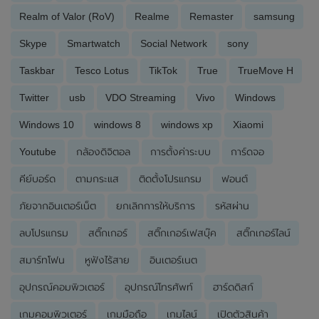
Realm of Valor (RoV)
Realme
Remaster
samsung
Skype
Smartwatch
Social Network
sony
Taskbar
Tesco Lotus
TikTok
True
TrueMove H
Twitter
usb
VDO Streaming
Vivo
Windows
Windows 10
windows 8
windows xp
Xiaomi
Youtube
กล้องดิจิตอล
การตั้งค่าระบบ
การ์ดจอ
คีย์บอร์ด
ตามกระแส
ติดตั้งโปรแกรม
ฟอนต์
ภัยจากอินเตอร์เน็ต
ยกเลิกการให้บริการ
รหัสผ่าน
ลบโปรแกรม
สติ๊กเกอร์
สติ๊กเกอร์เฟสบุ๊ค
สติ๊กเกอร์ไลน์
สมาร์ทโฟน
หูฟังไร้สาย
อินเตอร์เนต
อุปกรณ์คอมพิวเตอร์
อุปกรณ์โทรศัพท์
ฮาร์ดดิสก์
เกมคอมพิวเตอร์
เกมมือถือ
เกมไลน์
เปิดตัวสินค้า