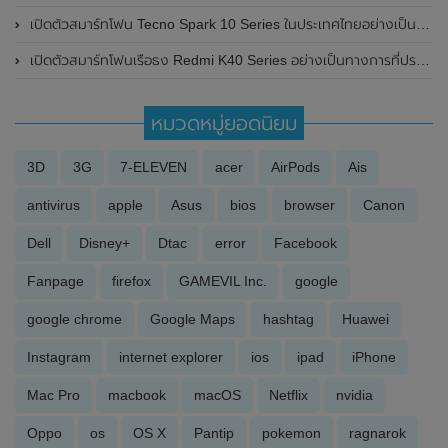
เปิดตัวสมาร์ทโฟน Tecno Spark 10 Series ในประเทศไทยอย่างเป็นทางการแล้ว มาพร้อมชิปเซ็ตทรงพลัง และกล้องหน้าความละเอียด 32MP
เปิดตัวสมาร์ทโฟนเรือธง Redmi K40 Series อย่างเป็นทางการที่ประเทศจีน ในราคาประหยัด มาพร้อมกับความเร็ว , ความแรง และสเปกแบบจัดเต็ม
หมวดหมู่ยอดนิยม
3D
3G
7-ELEVEN
acer
AirPods
Ais
antivirus
apple
Asus
bios
browser
Canon
Dell
Disney+
Dtac
error
Facebook
Fanpage
firefox
GAMEVIL Inc.
google
google chrome
Google Maps
hashtag
Huawei
Instagram
internet explorer
ios
ipad
iPhone
Mac Pro
macbook
macOS
Netflix
nvidia
Oppo
os
OS X
Pantip
pokemon
ragnarok