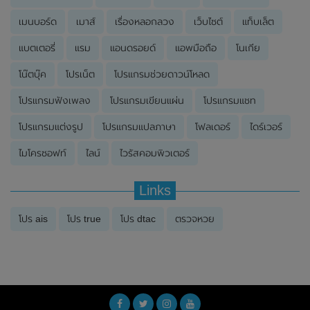
เมนบอร์ด
เมาส์
เรื่องหลอกลวง
เว็บไซต์
แท็บเล็ต
แบตเตอรี่
แรม
แอนดรอยด์
แอพมือถือ
โนเกีย
โน๊ตบุ๊ค
โปรเน็ต
โปรแกรมช่วยดาวน์โหลด
โปรแกรมฟังเพลง
โปรแกรมเขียนแผ่น
โปรแกรมแชท
โปรแกรมแต่งรูป
โปรแกรมแปลภาษา
โฟลเดอร์
ไดร์เวอร์
ไมโครซอฟท์
ไลน์
ไวรัสคอมพิวเตอร์
Links
โปร ais
โปร true
โปร dtac
ตรวจหวย