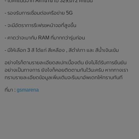
- ได้คะแนนจาก AnTuTu ไป 329,072 คะแนน
- รองรับการเชื่อมต่อเครือข่าย 5G
- จะมีอัตราการรีเฟรชหน้าจอที่สูงขึ้น
- คาดว่าจะมากับ RAM ที่มากกว่ารุ่นก่อน
- มีให้เลือก 3 สี ได้แก่ สีเหลือง , สีดำ/เทา และ สีน้ำเงินเข้ม
อย่างไรก็ตามรายละเอียดสเปกเบื้องต้น ยังไม่ได้รับการยืนยัน
อย่างเป็นทางการ ยังไงก็คอยติดตามกันไว้นะครับ หากทางเรา
ทราบรายละเอียดข้อมูลเพิ่มเติมจะรีบมาอัพเดทให้ทราบทันที
ที่มา :
gsmarena