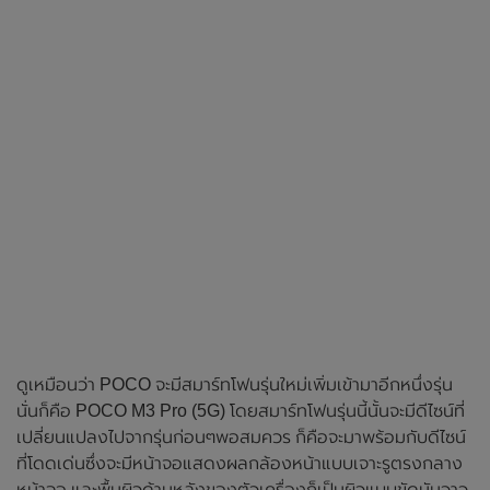
ดูเหมือนว่า POCO จะมีสมาร์ทโฟนรุ่นใหม่เพิ่มเข้ามาอีกหนึ่งรุ่น
นั่นก็คือ POCO M3 Pro (5G) โดยสมาร์ทโฟนรุ่นนี้นั้นจะมีดีไซน์ที่
เปลี่ยนแปลงไปจากรุ่นก่อนๆพอสมควร ก็คือจะมาพร้อมกับดีไซน์
ที่โดดเด่นซึ่งจะมีหน้าจอแสดงผลกล้องหน้าแบบเจาะรูตรงกลาง
หน้าจอ และพื้นผิวด้านหลังของตัวเครื่องก็เป็นผิวแบบขัดมันวาว