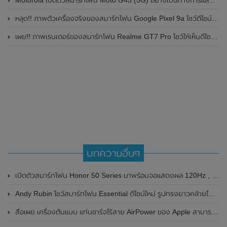
Motorola เปิดตัวสมาร์ทโฟน Moto G45 (5G) อย่างเป็นทางการแล้วในอินเดีย
หลุด!! ภาพตัวเครื่องจริงของสมาร์ทโฟน Google Pixel 9a โชว์ดีไซน์ใหม่ กล้องหลังแบนราบ ไม่มีกรอบของกล้องแล้ว
เผย!! ภาพเรนเดอร์ของสมาร์ทโฟน Realme GT7 Pro โชว์ให้เห็นดีไซน์ใหม่ พร้อมเผยรายละเอียดสเปกที่สำคัญบางส่วน
บทความอื่นๆ
เปิดตัวสมาร์ทโฟน Honor 50 Series มาพร้อมจอแสดงผล 120Hz , กล้องความละเอียดสูงถึง 108MP และรองรับ GMS
Andy Rubin โชว์สมาร์ทโฟน Essential ดีไซน์ใหม่ รูปทรงยาวคล้ายไม้บรรทัด
สื่อเผย เครื่องต้นแบบ แท่นชาร์จไร้สาย AirPower ของ Apple สามารถแก้ไขปัญหา และใช้งานกับ Apple Watch ได้สำเร็จแล้ว