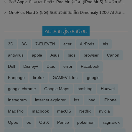
ลือ!! Apple มีแผนจะเปิดตัว iPad Air รุ่นใหม่ (iPad Air 5) ไปพร้อมกับ iPhone SE 2022 (iPhone SE 3) ในเร็วๆนี้
OnePlus Nord 2 (5G) ยืนยันจะใช้ชิปเซ็ต Dimensity 1200-AI ลุ้นเปิดตัวในช่วงเดือนกรกฎาคม 2021 นี้
หมวดหมู่ยอดนิยม
3D
3G
7-ELEVEN
acer
AirPods
Ais
antivirus
apple
Asus
bios
browser
Canon
Dell
Disney+
Dtac
error
Facebook
Fanpage
firefox
GAMEVIL Inc.
google
google chrome
Google Maps
hashtag
Huawei
Instagram
internet explorer
ios
ipad
iPhone
Mac Pro
macbook
macOS
Netflix
nvidia
Oppo
os
OS X
Pantip
pokemon
ragnarok