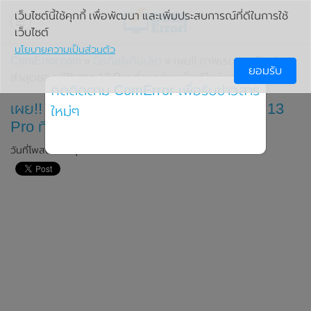
เว็บไซต์นี้ใช้คุกกี้ เพื่อพัฒนา และเพิ่มประสบการณ์ที่ดีในการใช้
เว็บไซต์
นโยบายความเป็นส่วนตัว
ComError.com
»
มือถือ/แท็บเล็ต
» เผย!! ภาพเรนเดอร์ใหม่
ยอมรับ
ล่าสุดของ iPhone 13 Pro ที่คาดว่าจะเป็นดีไซน์สุดท้าย
กดติดตาม ComError เพื่อรับข่าวสาร
เผย!! ภาพเรนเดอร์ใหม่ล่าสุดของ iPhone 13
ใหม่ๆ
Pro ที่คาดว่าจะเป็นดีไซน์สุดท้าย
วันที่โพสต์: 7 มิถุนายน 2021