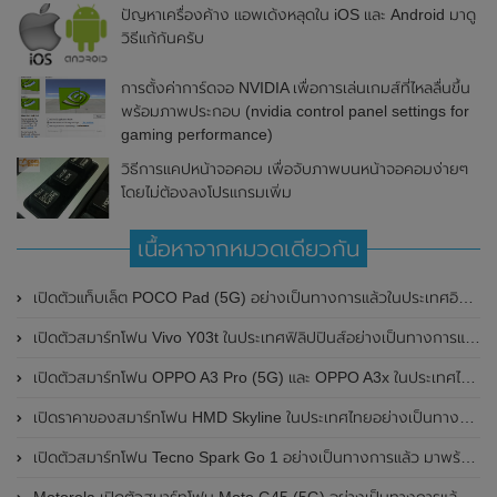
ปัญหาเครื่องค้าง แอพเด้งหลุดใน iOS และ Android มาดู
วิธีแก้กันครับ
การตั้งค่าการ์ดจอ NVIDIA เพื่อการเล่นเกมส์ที่ไหลลื่นขึ้น
พร้อมภาพประกอบ (nvidia control panel settings for
gaming performance)
วิธีการแคปหน้าจอคอม เพื่อจับภาพบนหน้าจอคอมง่ายๆ
โดยไม่ต้องลงโปรแกรมเพิ่ม
เนื้อหาจากหมวดเดียวกัน
เปิดตัวแท็บเล็ต POCO Pad (5G) อย่างเป็นทางการแล้วในประเทศอินเดีย มาพร้อมชิปเซ็ต Snapdragon 7s Gen 2 ของ Qualcomm และรองรับเครือข่าย 5G
เปิดตัวสมาร์ทโฟน Vivo Y03t ในประเทศฟิลิปปินส์อย่างเป็นทางการแล้ว มาพร้อมชิปเซ็ต Unisoc T612 , กล้องหลัง ความละเอียด 13MP , แบตเตอรี่ 5,000mAh และหน้าจอแสดงผล LCD / 90Hz
เปิดตัวสมาร์ทโฟน OPPO A3 Pro (5G) และ OPPO A3x ในประเทศไทยอย่างเป็นทางการแล้ว ในราคาเริ่มต้นเพียง 3,999 บาท
เปิดราคาของสมาร์ทโฟน HMD Skyline ในประเทศไทยอย่างเป็นทางการแล้ว ราคา 14,990 บาท
เปิดตัวสมาร์ทโฟน Tecno Spark Go 1 อย่างเป็นทางการแล้ว มาพร้อมหน้าจอแสดงผล LCD / 120Hz , แบตเตอรี่ 5,000mAh และใช้ชิปเซ็ต Unisoc