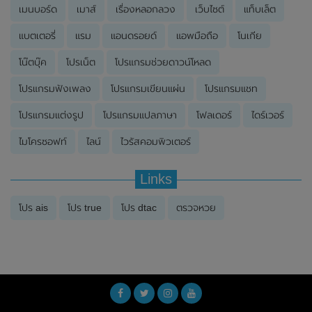
เมนบอร์ด
เมาส์
เรื่องหลอกลวง
เว็บไซต์
แท็บเล็ต
แบตเตอรี่
แรม
แอนดรอยด์
แอพมือถือ
โนเกีย
โน๊ตบุ๊ค
โปรเน็ต
โปรแกรมช่วยดาวน์โหลด
โปรแกรมฟังเพลง
โปรแกรมเขียนแผ่น
โปรแกรมแชท
โปรแกรมแต่งรูป
โปรแกรมแปลภาษา
โฟลเดอร์
ไดร์เวอร์
ไมโครซอฟท์
ไลน์
ไวรัสคอมพิวเตอร์
Links
โปร ais
โปร true
โปร dtac
ตรวจหวย