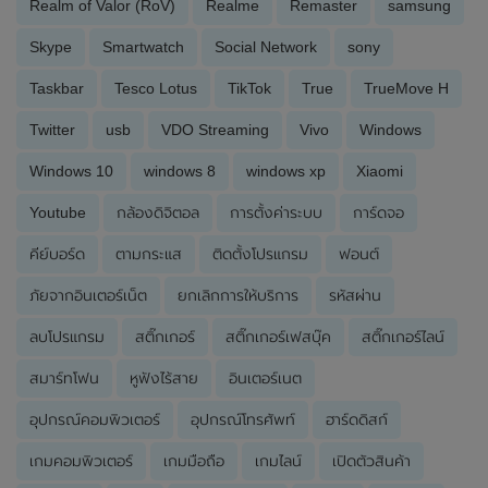
Realm of Valor (RoV)
Realme
Remaster
samsung
Skype
Smartwatch
Social Network
sony
Taskbar
Tesco Lotus
TikTok
True
TrueMove H
Twitter
usb
VDO Streaming
Vivo
Windows
Windows 10
windows 8
windows xp
Xiaomi
Youtube
กล้องดิจิตอล
การตั้งค่าระบบ
การ์ดจอ
คีย์บอร์ด
ตามกระแส
ติดตั้งโปรแกรม
ฟอนต์
ภัยจากอินเตอร์เน็ต
ยกเลิกการให้บริการ
รหัสผ่าน
ลบโปรแกรม
สติ๊กเกอร์
สติ๊กเกอร์เฟสบุ๊ค
สติ๊กเกอร์ไลน์
สมาร์ทโฟน
หูฟังไร้สาย
อินเตอร์เนต
อุปกรณ์คอมพิวเตอร์
อุปกรณ์โทรศัพท์
ฮาร์ดดิสก์
เกมคอมพิวเตอร์
เกมมือถือ
เกมไลน์
เปิดตัวสินค้า