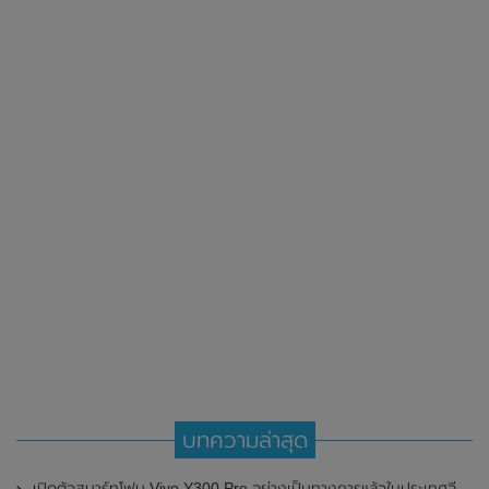
บทความล่าสุด
เปิดตัวสมาร์ทโฟน Vivo Y300 Pro อย่างเป็นทางการแล้วในประเทศจีน มาพร้อมดีไซน์พรีเมี่ยม ทนทาน และแบตเตอรี่สุดอึดขนาดใหญ่ 6,500mAh พร้อมรองรับการชาร์จไว 80W