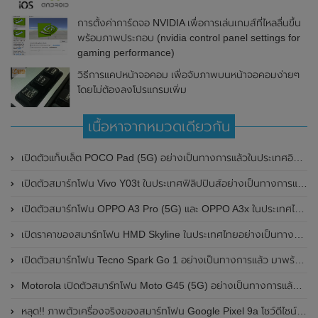
การตั้งค่าการ์ดจอ NVIDIA เพื่อการเล่นเกมส์ที่ไหลลื่นขึ้น
พร้อมภาพประกอบ (nvidia control panel settings for
gaming performance)
วิธีการแคปหน้าจอคอม เพื่อจับภาพบนหน้าจอคอมง่ายๆ
โดยไม่ต้องลงโปรแกรมเพิ่ม
เนื้อหาจากหมวดเดียวกัน
เปิดตัวแท็บเล็ต POCO Pad (5G) อย่างเป็นทางการแล้วในประเทศอินเดีย มาพร้อมชิปเซ็ต Snapdragon 7s Gen 2 ของ Qualcomm และรองรับเครือข่าย 5G
เปิดตัวสมาร์ทโฟน Vivo Y03t ในประเทศฟิลิปปินส์อย่างเป็นทางการแล้ว มาพร้อมชิปเซ็ต Unisoc T612 , กล้องหลัง ความละเอียด 13MP , แบตเตอรี่ 5,000mAh และหน้าจอแสดงผล LCD / 90Hz
เปิดตัวสมาร์ทโฟน OPPO A3 Pro (5G) และ OPPO A3x ในประเทศไทยอย่างเป็นทางการแล้ว ในราคาเริ่มต้นเพียง 3,999 บาท
เปิดราคาของสมาร์ทโฟน HMD Skyline ในประเทศไทยอย่างเป็นทางการแล้ว ราคา 14,990 บาท
เปิดตัวสมาร์ทโฟน Tecno Spark Go 1 อย่างเป็นทางการแล้ว มาพร้อมหน้าจอแสดงผล LCD / 120Hz , แบตเตอรี่ 5,000mAh และใช้ชิปเซ็ต Unisoc
Motorola เปิดตัวสมาร์ทโฟน Moto G45 (5G) อย่างเป็นทางการแล้วในอินเดีย
หลุด!! ภาพตัวเครื่องจริงของสมาร์ทโฟน Google Pixel 9a โชว์ดีไซน์ใหม่ กล้องหลังแบนราบ ไม่มีกรอบของกล้องแล้ว