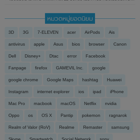
หมวดหมู่ยอดนิยม
3D
3G
7-ELEVEN
acer
AirPods
Ais
antivirus
apple
Asus
bios
browser
Canon
Dell
Disney+
Dtac
error
Facebook
Fanpage
firefox
GAMEVIL Inc.
google
google chrome
Google Maps
hashtag
Huawei
Instagram
internet explorer
ios
ipad
iPhone
Mac Pro
macbook
macOS
Netflix
nvidia
Oppo
os
OS X
Pantip
pokemon
ragnarok
Realm of Valor (RoV)
Realme
Remaster
samsung
Skype
Smartwatch
Social Network
sony