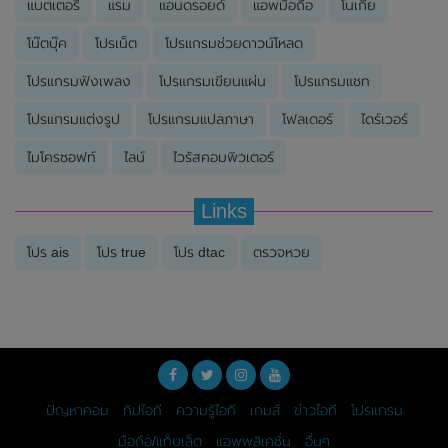
แบตเตอรี่
แรม
แอนดรอยด์
แอพมือถือ
โนเกีย
โน๊ตบุ๊ค
โปรเน็ต
โปรแกรมช่วยดาวน์โหลด
โปรแกรมฟังเพลง
โปรแกรมเขียนแผ่น
โปรแกรมแชท
โปรแกรมแต่งรูป
โปรแกรมแปลภาษา
โฟลเดอร์
ไดร์เวอร์
ไมโครซอฟท์
ไลน์
ไวรัสคอมพิวเตอร์
Links
โปร ais
โปร true
โปร dtac
ตรวจหวย
ปัญหาคอม
ทิปไอที
ความรู้ไอที
เกมส์
ข่าวไอที
โปรแกรม
มือถือ/แท็บเล็ต
แอพพลิเคชั่น
อื่นๆ