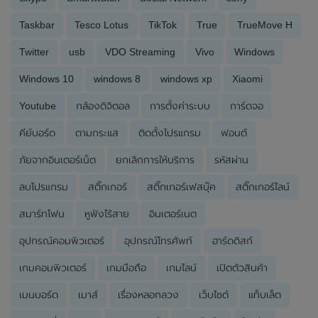
Taskbar
Tesco Lotus
TikTok
True
TrueMove H
Twitter
usb
VDO Streaming
Vivo
Windows
Windows 10
windows 8
windows xp
Xiaomi
Youtube
กล้องดิจิตอล
การตั้งค่าระบบ
การ์ดจอ
คีย์บอร์ด
ตามกระแส
ติดตั้งโปรแกรม
ฟอนต์
ภัยจากอินเตอร์เน็ต
ยกเลิกการให้บริการ
รหัสผ่าน
ลบโปรแกรม
สติ๊กเกอร์
สติ๊กเกอร์เฟสบุ๊ค
สติ๊กเกอร์ไลน์
สมาร์ทโฟน
หูฟังไร้สาย
อินเตอร์เนต
อุปกรณ์คอมพิวเตอร์
อุปกรณ์โทรศัพท์
ฮาร์ดดิสก์
เกมคอมพิวเตอร์
เกมมือถือ
เกมไลน์
เปิดตัวสินค้า
เมนบอร์ด
เมาส์
เรื่องหลอกลวง
เว็บไซต์
แท็บเล็ต