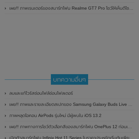
เผย!! ภาพเรนเดอร์ของสมาร์ทโฟน Realme GT7 Pro โชว์ให้เห็นดีไซน์ใหม่ พร้อมเผยรายละเอียดสเปกที่สำคัญบางส่วน
บทความอื่นๆ
ลบและแก้ไวรัสซ่อนไฟล์ซ่อนโฟลเดอร์
เผย!! ภาพและรายละเอียดสเปกของ Samsung Galaxy Buds Live หูฟังไร้สายรูปทรงถั่ว พร้อมเผยราคา
ภาพหลุดไอคอน AirPods รุ่นใหม่ มีผู้พบใน iOS 13.2
เผย!! ภาพทางการโชว์ตัวเลือกสีของสมาร์ทโฟน OnePlus 12 ก่อนเปิดตัวที่ประเทศจีนในวันที่ 5 ธันวาคม 2023 นี้
เปิดตัวสมาร์ทโฟน Infinix Hot 11 Series ในราคาประหยัดเริ่มต้นเพียง 4,499 บาทเท่านั้น