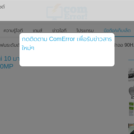
ซต์
ความรู้ไอที
เกมส์
ข่าวไอที
โปรแกรม
มือถือ/แท็บเล็ต
กดติดตาม ComError เพื่อรับข่าวสาร
โฟนระดับเริ่มต้น Redmi 10 มาพร้อมชิปเซ็ต Helio G88 , หน้าจอ 9
ใหม่ๆ
i 10 มาพร้อมชิปเซ็ต Helio G88 , หน้าจอ
 50MP