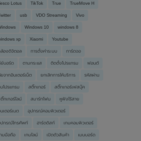
esco Lotus
TikTok
True
TrueMove H
witter
usb
VDO Streaming
Vivo
Windows
Windows 10
windows 8
windows xp
Xiaomi
Youtube
ล้องดิจิตอล
การตั้งค่าระบบ
การ์ดจอ
ีย์บอร์ด
ตามกระแส
ติดตั้งโปรแกรม
ฟอนต์
ัยจากอินเตอร์เน็ต
ยกเลิกการให้บริการ
รหัสผ่าน
ลบโปรแกรม
สติ๊กเกอร์
สติ๊กเกอร์เฟสบุ๊ค
ติ๊กเกอร์ไลน์
สมาร์ทโฟน
หูฟังไร้สาย
ินเตอร์เนต
อุปกรณ์คอมพิวเตอร์
ุปกรณ์โทรศัพท์
ฮาร์ดดิสก์
เกมคอมพิวเตอร์
กมมือถือ
เกมไลน์
เปิดตัวสินค้า
เมนบอร์ด