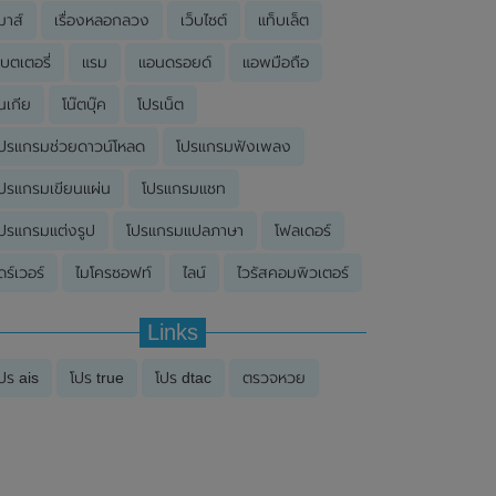
มาส์
เรื่องหลอกลวง
เว็บไซต์
แท็บเล็ต
บตเตอรี่
แรม
แอนดรอยด์
แอพมือถือ
นเกีย
โน๊ตบุ๊ค
โปรเน็ต
ปรแกรมช่วยดาวน์โหลด
โปรแกรมฟังเพลง
ปรแกรมเขียนแผ่น
โปรแกรมแชท
ปรแกรมแต่งรูป
โปรแกรมแปลภาษา
โฟลเดอร์
ดร์เวอร์
ไมโครซอฟท์
ไลน์
ไวรัสคอมพิวเตอร์
Links
ปร ais
โปร true
โปร dtac
ตรวจหวย