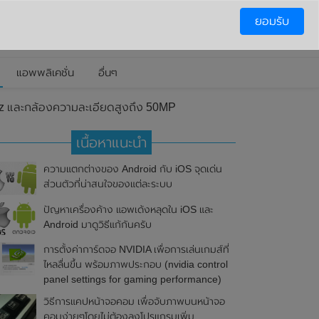
ยอมรับ
แอพพลิเคชั่น
อื่นๆ
0Hz และกล้องความละเอียดสูงถึง 50MP
เนื้อหาแนะนำ
ความแตกต่างของ Android กับ iOS จุดเด่น
ส่วนตัวที่น่าสนใจของแต่ละระบบ
ปัญหาเครื่องค้าง แอพเด้งหลุดใน iOS และ
Android มาดูวิธีแก้กันครับ
การตั้งค่าการ์ดจอ NVIDIA เพื่อการเล่นเกมส์ที่
ไหลลื่นขึ้น พร้อมภาพประกอบ (nvidia control
panel settings for gaming performance)
วิธีการแคปหน้าจอคอม เพื่อจับภาพบนหน้าจอ
คอมง่ายๆโดยไม่ต้องลงโปรแกรมเพิ่ม