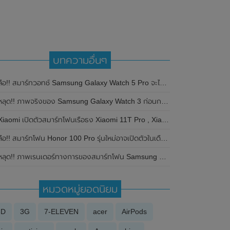
บทความอื่นๆ
ลือ!! สมาร์ทวอทช์ Samsung Galaxy Watch 5 Pro จะไม่มีขอบหน้าปัดที่หมุนได้แล้ว
หลุด!! ภาพจริงของ Samsung Galaxy Watch 3 ก่อนการเปิดตัวอย่างเป็นทางการ
iaomi เปิดตัวสมาร์ทโฟนเรือธง Xiaomi 11T Pro , Xiaomi 11T มาพร้อมกล้อง ความละเอียดสูงถึง 108MP , หน้าจอแสดงผล AMOLED , 120Hz และชาร์จไวสูงสุด 120W
ือ!! สมาร์ทโฟน Honor 100 Pro รุ่นใหม่อาจเปิดตัวในเดือนพฤศจิกายน 2023 นี้ คาดมาพร้อมชิปเซ็ต Snapdragon 8 Gen 2
ลุด!! ภาพเรนเดอร์ทางการของสมาร์ทโฟน Samsung Galaxy A55 โชว์ดีไซน์กรอบโลหะ และกล้องหลัง 3 ตัว
หมวดหมู่ยอดนิยม
3D
3G
7-ELEVEN
acer
AirPods