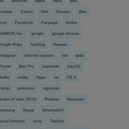
is
antivirus
apple
Asus
bios
browser
Canon
Dell
Disney+
Dtac
rror
Facebook
Fanpage
firefox
GAMEVIL Inc.
google
google chrome
Google Maps
hashtag
Huawei
Instagram
internet explorer
ios
ipad
iPhone
Mac Pro
macbook
macOS
etflix
nvidia
Oppo
os
OS X
antip
pokemon
ragnarok
ealm of Valor (RoV)
Realme
Remaster
samsung
Skype
Smartwatch
ocial Network
sony
Taskbar