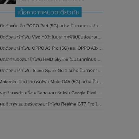
เนื้อหาจากหมวดเดียวกัน
ปิดตัวแท็บเล็ต POCO Pad (5G) อย่างเป็นทางการแล้วในประเทศอินเดีย มาพร้อมชิปเซ็ต Snapdragon 7s Gen 2 ของ Qualcomm และรองรับเครือข่าย 5G
ิดตัวสมาร์ทโฟน Vivo Y03t ในประเทศฟิลิปปินส์อย่างเป็นทางการแล้ว มาพร้อมชิปเซ็ต Unisoc T612 , กล้องหลัง ความละเอียด 13MP , แบตเตอรี่ 5,000mAh และหน้าจอแสดงผล LCD / 90Hz
ปิดตัวสมาร์ทโฟน OPPO A3 Pro (5G) และ OPPO A3x ในประเทศไทยอย่างเป็นทางการแล้ว ในราคาเริ่มต้นเพียง 3,999 บาท
ปิดราคาของสมาร์ทโฟน HMD Skyline ในประเทศไทยอย่างเป็นทางการแล้ว ราคา 14,990 บาท
ปิดตัวสมาร์ทโฟน Tecno Spark Go 1 อย่างเป็นทางการแล้ว มาพร้อมหน้าจอแสดงผล LCD / 120Hz , แบตเตอรี่ 5,000mAh และใช้ชิปเซ็ต Unisoc
Motorola เปิดตัวสมาร์ทโฟน Moto G45 (5G) อย่างเป็นทางการแล้วในอินเดีย
ลุด!! ภาพตัวเครื่องจริงของสมาร์ทโฟน Google Pixel 9a โชว์ดีไซน์ใหม่ กล้องหลังแบนราบ ไม่มีกรอบของกล้องแล้ว
ผย!! ภาพเรนเดอร์ของสมาร์ทโฟน Realme GT7 Pro โชว์ให้เห็นดีไซน์ใหม่ พร้อมเผยรายละเอียดสเปกที่สำคัญบางส่วน