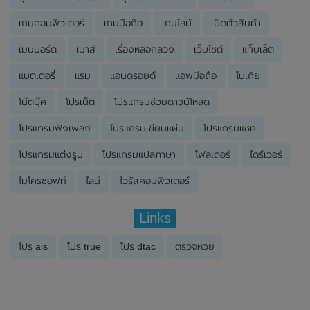
เกมคอมพิวเตอร์
เกมมือถือ
เกมไลน์
เปิดตัวสินค้า
เมนบอร์ด
เมาส์
เรื่องหลอกลวง
เว็บไซต์
แท็บเล็ต
แบตเตอรี่
แรม
แอนดรอยด์
แอพมือถือ
โนเกีย
โน๊ตบุ๊ค
โปรเน็ต
โปรแกรมช่วยดาวน์โหลด
โปรแกรมฟังเพลง
โปรแกรมเขียนแผ่น
โปรแกรมแชท
โปรแกรมแต่งรูป
โปรแกรมแปลภาษา
โฟลเดอร์
ไดร์เวอร์
ไมโครซอฟท์
ไลน์
ไวรัสคอมพิวเตอร์
Links
โปร ais
โปร true
โปร dtac
ตรวจหวย