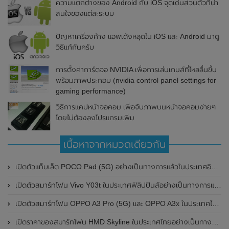
ความแตกต่างของ Android กับ iOS จุดเด่นส่วนตัวที่น่า
สนใจของแต่ละระบบ
ปัญหาเครื่องค้าง แอพเด้งหลุดใน iOS และ Android มาดู
วิธีแก้กันครับ
การตั้งค่าการ์ดจอ NVIDIA เพื่อการเล่นเกมส์ที่ไหลลื่นขึ้น
พร้อมภาพประกอบ (nvidia control panel settings for
gaming performance)
วิธีการแคปหน้าจอคอม เพื่อจับภาพบนหน้าจอคอมง่ายๆ
โดยไม่ต้องลงโปรแกรมเพิ่ม
เนื้อหาจากหมวดเดียวกัน
เปิดตัวแท็บเล็ต POCO Pad (5G) อย่างเป็นทางการแล้วในประเทศอินเดีย มาพร้อมชิปเซ็ต Snapdragon 7s Gen 2 ของ Qualcomm และรองรับเครือข่าย 5G
เปิดตัวสมาร์ทโฟน Vivo Y03t ในประเทศฟิลิปปินส์อย่างเป็นทางการแล้ว มาพร้อมชิปเซ็ต Unisoc T612 , กล้องหลัง ความละเอียด 13MP , แบตเตอรี่ 5,000mAh และหน้าจอแสดงผล LCD / 90Hz
เปิดตัวสมาร์ทโฟน OPPO A3 Pro (5G) และ OPPO A3x ในประเทศไทยอย่างเป็นทางการแล้ว ในราคาเริ่มต้นเพียง 3,999 บาท
เปิดราคาของสมาร์ทโฟน HMD Skyline ในประเทศไทยอย่างเป็นทางการแล้ว ราคา 14,990 บาท