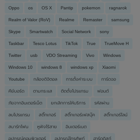
Oppo
os
OS X
Pantip
pokemon
ragnarok
Realm of Valor (RoV)
Realme
Remaster
samsung
Skype
Smartwatch
Social Network
sony
Taskbar
Tesco Lotus
TikTok
True
TrueMove H
Twitter
usb
VDO Streaming
Vivo
Windows
Windows 10
windows 8
windows xp
Xiaomi
Youtube
กล้องดิจิตอล
การตั้งค่าระบบ
การ์ดจอ
คีย์บอร์ด
ตามกระแส
ติดตั้งโปรแกรม
ฟอนต์
ภัยจากอินเตอร์เน็ต
ยกเลิกการให้บริการ
รหัสผ่าน
ลบโปรแกรม
สติ๊กเกอร์
สติ๊กเกอร์เฟสบุ๊ค
สติ๊กเกอร์ไลน์
สมาร์ทโฟน
หูฟังไร้สาย
อินเตอร์เนต
อุปกรณ์คอมพิวเตอร์
อุปกรณ์โทรศัพท์
ฮาร์ดดิสก์