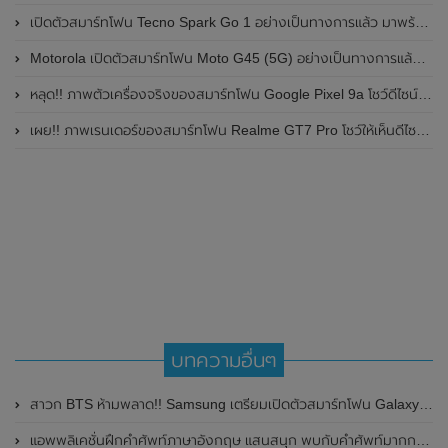
เปิดตัวสมาร์ทโฟน Tecno Spark Go 1 อย่างเป็นทางการแล้ว มาพร้อมหน้าจอแสดงผล LCD / 120Hz , แบตเตอรี่ 5,000mAh และใช้ชิปเซ็ต Unisoc
Motorola เปิดตัวสมาร์ทโฟน Moto G45 (5G) อย่างเป็นทางการแล้วในอินเดีย
หลุด!! ภาพตัวเครื่องจริงของสมาร์ทโฟน Google Pixel 9a โชว์ดีไซน์ใหม่ กล้องหลังแบนราบ ไม่มีกรอบของกล้องแล้ว
เผย!! ภาพเรนเดอร์ของสมาร์ทโฟน Realme GT7 Pro โชว์ให้เห็นดีไซน์ใหม่ พร้อมเผยรายละเอียดสเปกที่สำคัญบางส่วน
บทความอื่นๆ
สาวก BTS ห้ามพลาด!! Samsung เตรียมเปิดตัวสมาร์ทโฟน Galaxy S20+ และหูฟังไร้สาย Galaxy Buds + เวอร์ชั่นพิเศษ BTS Edition
แอพพลิเคชั่นฝึกคำศัพท์ภาษาอังกฤษ แสนสนุก พบกับคำศัพท์มากกว่า 1000 คำ