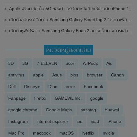
Apple พัฒนาโมเด็ม 5G ของตัวเอง โดยหวังที่จะใช้งานกับ iPhone ในปี 2022
เปิดตัวอุปกรณ์ติดตาม Samsung Galaxy SmartTag 2 ในราคาเพียง 990 บาท
เปิดตัวหูฟังไร้สาย Samsung Galaxy Buds 2 อย่างเป็นทางการแล้ว ดีไซน์ตัวเครื่องน้ำหนักเบา มาพร้อมระบบตัดเสียงรบกวน ANC
หมวดหมู่ยอดนิยม
3D
3G
7-ELEVEN
acer
AirPods
Ais
antivirus
apple
Asus
bios
browser
Canon
Dell
Disney+
Dtac
error
Facebook
Fanpage
firefox
GAMEVIL Inc.
google
google chrome
Google Maps
hashtag
Huawei
Instagram
internet explorer
ios
ipad
iPhone
Mac Pro
macbook
macOS
Netflix
nvidia