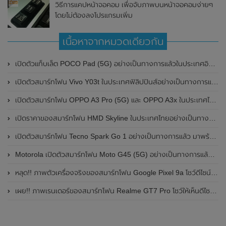
วิธีการแคปหน้าจอคอม เพื่อจับภาพบนหน้าจอคอมง่ายๆ
โดยไม่ต้องลงโปรแกรมเพิ่ม
เนื้อหาจากหมวดเดียวกัน
เปิดตัวแท็บเล็ต POCO Pad (5G) อย่างเป็นทางการแล้วในประเทศอินเดีย มาพร้อมชิปเซ็ต Snapdragon 7s Gen 2 ของ Qualcomm และรองรับเครือข่าย 5G
เปิดตัวสมาร์ทโฟน Vivo Y03t ในประเทศฟิลิปปินส์อย่างเป็นทางการแล้ว มาพร้อมชิปเซ็ต Unisoc T612 , กล้องหลัง ความละเอียด 13MP , แบตเตอรี่ 5,000mAh และหน้าจอแสดงผล LCD / 90Hz
เปิดตัวสมาร์ทโฟน OPPO A3 Pro (5G) และ OPPO A3x ในประเทศไทยอย่างเป็นทางการแล้ว ในราคาเริ่มต้นเพียง 3,999 บาท
เปิดราคาของสมาร์ทโฟน HMD Skyline ในประเทศไทยอย่างเป็นทางการแล้ว ราคา 14,990 บาท
เปิดตัวสมาร์ทโฟน Tecno Spark Go 1 อย่างเป็นทางการแล้ว มาพร้อมหน้าจอแสดงผล LCD / 120Hz , แบตเตอรี่ 5,000mAh และใช้ชิปเซ็ต Unisoc
Motorola เปิดตัวสมาร์ทโฟน Moto G45 (5G) อย่างเป็นทางการแล้วในอินเดีย
หลุด!! ภาพตัวเครื่องจริงของสมาร์ทโฟน Google Pixel 9a โชว์ดีไซน์ใหม่ กล้องหลังแบนราบ ไม่มีกรอบของกล้องแล้ว
เผย!! ภาพเรนเดอร์ของสมาร์ทโฟน Realme GT7 Pro โชว์ให้เห็นดีไซน์ใหม่ พร้อมเผยรายละเอียดสเปกที่สำคัญบางส่วน