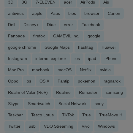
3D
3G
7-ELEVEN
acer
AirPods
Ais
antivirus
apple
Asus
bios
browser
Canon
Dell
Disney+
Dtac
error
Facebook
Fanpage
firefox
GAMEVIL Inc.
google
google chrome
Google Maps
hashtag
Huawei
Instagram
internet explorer
ios
ipad
iPhone
Mac Pro
macbook
macOS
Netflix
nvidia
Oppo
os
OS X
Pantip
pokemon
ragnarok
Realm of Valor (RoV)
Realme
Remaster
samsung
Skype
Smartwatch
Social Network
sony
Taskbar
Tesco Lotus
TikTok
True
TrueMove H
Twitter
usb
VDO Streaming
Vivo
Windows