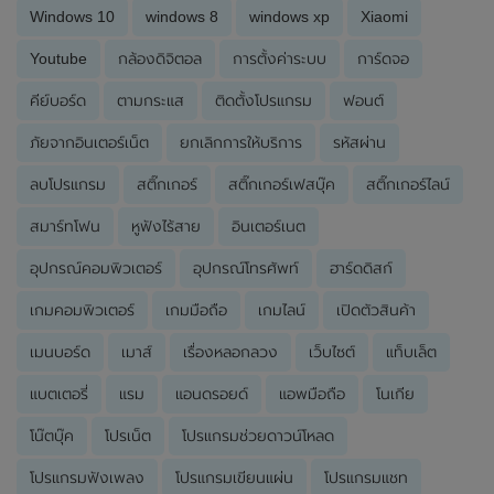
Windows 10
windows 8
windows xp
Xiaomi
Youtube
กล้องดิจิตอล
การตั้งค่าระบบ
การ์ดจอ
คีย์บอร์ด
ตามกระแส
ติดตั้งโปรแกรม
ฟอนต์
ภัยจากอินเตอร์เน็ต
ยกเลิกการให้บริการ
รหัสผ่าน
ลบโปรแกรม
สติ๊กเกอร์
สติ๊กเกอร์เฟสบุ๊ค
สติ๊กเกอร์ไลน์
สมาร์ทโฟน
หูฟังไร้สาย
อินเตอร์เนต
อุปกรณ์คอมพิวเตอร์
อุปกรณ์โทรศัพท์
ฮาร์ดดิสก์
เกมคอมพิวเตอร์
เกมมือถือ
เกมไลน์
เปิดตัวสินค้า
เมนบอร์ด
เมาส์
เรื่องหลอกลวง
เว็บไซต์
แท็บเล็ต
แบตเตอรี่
แรม
แอนดรอยด์
แอพมือถือ
โนเกีย
โน๊ตบุ๊ค
โปรเน็ต
โปรแกรมช่วยดาวน์โหลด
โปรแกรมฟังเพลง
โปรแกรมเขียนแผ่น
โปรแกรมแชท