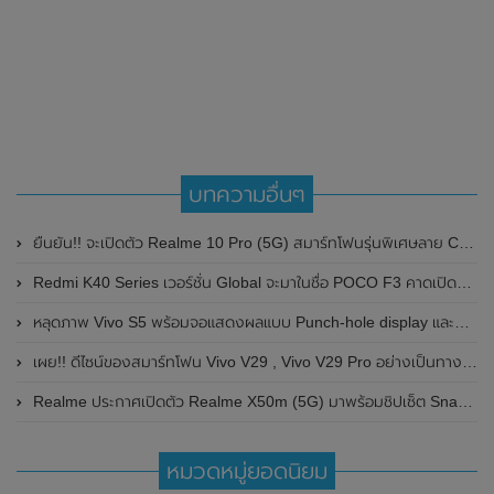
บทความอื่นๆ
ยืนยัน!! จะเปิดตัว Realme 10 Pro (5G) สมาร์ทโฟนรุ่นพิเศษลาย Coca-Cola Edition ในวันที่ 10 กุมภาพันธ์ 2023 นี้
Redmi K40 Series เวอร์ชั่น Global จะมาในชื่อ POCO F3 คาดเปิดตัวในเร็วๆนี้
หลุดภาพ Vivo S5 พร้อมจอแสดงผลแบบ Punch-hole display และกล้องเจาะรู
เผย!! ดีไซน์ของสมาร์ทโฟน Vivo V29 , Vivo V29 Pro อย่างเป็นทางการ พร้อมเผยสเปกบางส่วน ลุ้นเปิดตัวเร็วๆนี้
Realme ประกาศเปิดตัว Realme X50m (5G) มาพร้อมชิปเซ็ต Snapdragon 765G , หน้าจอ 120Hz และกล้องหลัง 4 ตัว
หมวดหมู่ยอดนิยม