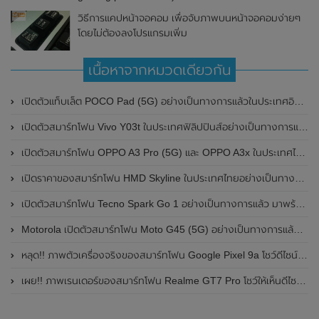
วิธีการแคปหน้าจอคอม เพื่อจับภาพบนหน้าจอคอมง่ายๆ
โดยไม่ต้องลงโปรแกรมเพิ่ม
เนื้อหาจากหมวดเดียวกัน
เปิดตัวแท็บเล็ต POCO Pad (5G) อย่างเป็นทางการแล้วในประเทศอินเดีย มาพร้อมชิปเซ็ต Snapdragon 7s Gen 2 ของ Qualcomm และรองรับเครือข่าย 5G
เปิดตัวสมาร์ทโฟน Vivo Y03t ในประเทศฟิลิปปินส์อย่างเป็นทางการแล้ว มาพร้อมชิปเซ็ต Unisoc T612 , กล้องหลัง ความละเอียด 13MP , แบตเตอรี่ 5,000mAh และหน้าจอแสดงผล LCD / 90Hz
เปิดตัวสมาร์ทโฟน OPPO A3 Pro (5G) และ OPPO A3x ในประเทศไทยอย่างเป็นทางการแล้ว ในราคาเริ่มต้นเพียง 3,999 บาท
เปิดราคาของสมาร์ทโฟน HMD Skyline ในประเทศไทยอย่างเป็นทางการแล้ว ราคา 14,990 บาท
เปิดตัวสมาร์ทโฟน Tecno Spark Go 1 อย่างเป็นทางการแล้ว มาพร้อมหน้าจอแสดงผล LCD / 120Hz , แบตเตอรี่ 5,000mAh และใช้ชิปเซ็ต Unisoc
Motorola เปิดตัวสมาร์ทโฟน Moto G45 (5G) อย่างเป็นทางการแล้วในอินเดีย
หลุด!! ภาพตัวเครื่องจริงของสมาร์ทโฟน Google Pixel 9a โชว์ดีไซน์ใหม่ กล้องหลังแบนราบ ไม่มีกรอบของกล้องแล้ว
เผย!! ภาพเรนเดอร์ของสมาร์ทโฟน Realme GT7 Pro โชว์ให้เห็นดีไซน์ใหม่ พร้อมเผยรายละเอียดสเปกที่สำคัญบางส่วน