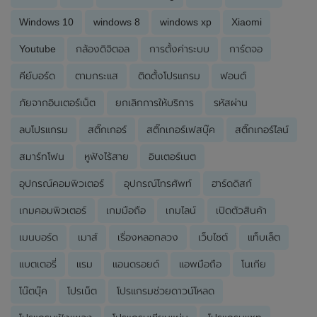
Windows 10
windows 8
windows xp
Xiaomi
Youtube
กล้องดิจิตอล
การตั้งค่าระบบ
การ์ดจอ
คีย์บอร์ด
ตามกระแส
ติดตั้งโปรแกรม
ฟอนต์
ภัยจากอินเตอร์เน็ต
ยกเลิกการให้บริการ
รหัสผ่าน
ลบโปรแกรม
สติ๊กเกอร์
สติ๊กเกอร์เฟสบุ๊ค
สติ๊กเกอร์ไลน์
สมาร์ทโฟน
หูฟังไร้สาย
อินเตอร์เนต
อุปกรณ์คอมพิวเตอร์
อุปกรณ์โทรศัพท์
ฮาร์ดดิสก์
เกมคอมพิวเตอร์
เกมมือถือ
เกมไลน์
เปิดตัวสินค้า
เมนบอร์ด
เมาส์
เรื่องหลอกลวง
เว็บไซต์
แท็บเล็ต
แบตเตอรี่
แรม
แอนดรอยด์
แอพมือถือ
โนเกีย
โน๊ตบุ๊ค
โปรเน็ต
โปรแกรมช่วยดาวน์โหลด