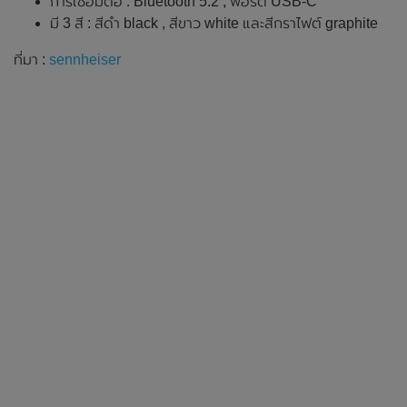
การเชื่อมต่อ : Bluetooth 5.2 , พอร์ต USB-C
มี 3 สี : สีดำ black , สีขาว white และสีกราไฟต์ graphite
ที่มา :
sennheiser