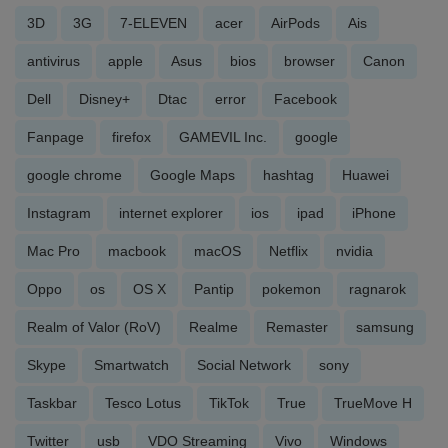
3D
3G
7-ELEVEN
acer
AirPods
Ais
antivirus
apple
Asus
bios
browser
Canon
Dell
Disney+
Dtac
error
Facebook
Fanpage
firefox
GAMEVIL Inc.
google
google chrome
Google Maps
hashtag
Huawei
Instagram
internet explorer
ios
ipad
iPhone
Mac Pro
macbook
macOS
Netflix
nvidia
Oppo
os
OS X
Pantip
pokemon
ragnarok
Realm of Valor (RoV)
Realme
Remaster
samsung
Skype
Smartwatch
Social Network
sony
Taskbar
Tesco Lotus
TikTok
True
TrueMove H
Twitter
usb
VDO Streaming
Vivo
Windows