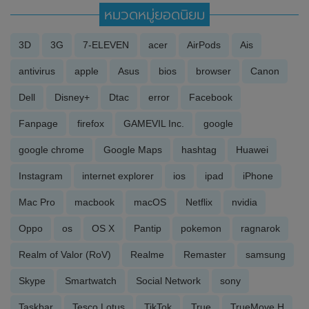
หมวดหมู่ยอดนิยม
3D
3G
7-ELEVEN
acer
AirPods
Ais
antivirus
apple
Asus
bios
browser
Canon
Dell
Disney+
Dtac
error
Facebook
Fanpage
firefox
GAMEVIL Inc.
google
google chrome
Google Maps
hashtag
Huawei
Instagram
internet explorer
ios
ipad
iPhone
Mac Pro
macbook
macOS
Netflix
nvidia
Oppo
os
OS X
Pantip
pokemon
ragnarok
Realm of Valor (RoV)
Realme
Remaster
samsung
Skype
Smartwatch
Social Network
sony
Taskbar
Tesco Lotus
TikTok
True
TrueMove H