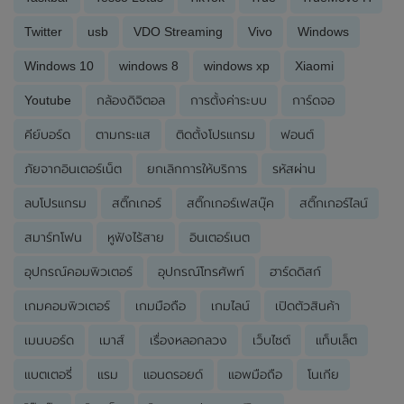
Twitter
usb
VDO Streaming
Vivo
Windows
Windows 10
windows 8
windows xp
Xiaomi
Youtube
กล้องดิจิตอล
การตั้งค่าระบบ
การ์ดจอ
คีย์บอร์ด
ตามกระแส
ติดตั้งโปรแกรม
ฟอนต์
ภัยจากอินเตอร์เน็ต
ยกเลิกการให้บริการ
รหัสผ่าน
ลบโปรแกรม
สติ๊กเกอร์
สติ๊กเกอร์เฟสบุ๊ค
สติ๊กเกอร์ไลน์
สมาร์ทโฟน
หูฟังไร้สาย
อินเตอร์เนต
อุปกรณ์คอมพิวเตอร์
อุปกรณ์โทรศัพท์
ฮาร์ดดิสก์
เกมคอมพิวเตอร์
เกมมือถือ
เกมไลน์
เปิดตัวสินค้า
เมนบอร์ด
เมาส์
เรื่องหลอกลวง
เว็บไซต์
แท็บเล็ต
แบตเตอรี่
แรม
แอนดรอยด์
แอพมือถือ
โนเกีย