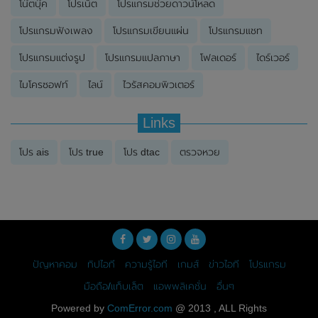
โน๊ตบุ๊ค
โปรเน็ต
โปรแกรมช่วยดาวน์โหลด
โปรแกรมฟังเพลง
โปรแกรมเขียนแผ่น
โปรแกรมแชท
โปรแกรมแต่งรูป
โปรแกรมแปลภาษา
โฟลเดอร์
ไดร์เวอร์
ไมโครซอฟท์
ไลน์
ไวรัสคอมพิวเตอร์
Links
โปร ais
โปร true
โปร dtac
ตรวจหวย
ปัญหาคอม
ทิปไอที
ความรู้ไอที
เกมส์
ข่าวไอที
โปรแกรม
มือถือ/แท็บเล็ต
แอพพลิเคชั่น
อื่นๆ
Powered by
ComError.com
@ 2013 , ALL Rights