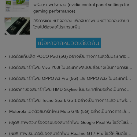
พร้อมภาพประกอบ (nvidia control panel settings for
gaming performance)
วิธีการแคปหน้าจอคอม เพื่อจับภาพบนหน้าจอคอมง่ายๆ
โดยไม่ต้องลงโปรแกรมเพิ่ม
เนื้อหาจากหมวดเดียวกัน
เปิดตัวแท็บเล็ต POCO Pad (5G) อย่างเป็นทางการแล้วในประเทศอินเดีย มาพร้อมชิปเซ็ต Snapdragon 7s Gen 2 ของ Qualcomm และรองรับเครือข่าย 5G
เปิดตัวสมาร์ทโฟน Vivo Y03t ในประเทศฟิลิปปินส์อย่างเป็นทางการแล้ว มาพร้อมชิปเซ็ต Unisoc T612 , กล้องหลัง ความละเอียด 13MP , แบตเตอรี่ 5,000mAh และหน้าจอแสดงผล LCD / 90Hz
เปิดตัวสมาร์ทโฟน OPPO A3 Pro (5G) และ OPPO A3x ในประเทศไทยอย่างเป็นทางการแล้ว ในราคาเริ่มต้นเพียง 3,999 บาท
เปิดราคาของสมาร์ทโฟน HMD Skyline ในประเทศไทยอย่างเป็นทางการแล้ว ราคา 14,990 บาท
เปิดตัวสมาร์ทโฟน Tecno Spark Go 1 อย่างเป็นทางการแล้ว มาพร้อมหน้าจอแสดงผล LCD / 120Hz , แบตเตอรี่ 5,000mAh และใช้ชิปเซ็ต Unisoc
Motorola เปิดตัวสมาร์ทโฟน Moto G45 (5G) อย่างเป็นทางการแล้วในอินเดีย
หลุด!! ภาพตัวเครื่องจริงของสมาร์ทโฟน Google Pixel 9a โชว์ดีไซน์ใหม่ กล้องหลังแบนราบ ไม่มีกรอบของกล้องแล้ว
เผย!! ภาพเรนเดอร์ของสมาร์ทโฟน Realme GT7 Pro โชว์ให้เห็นดีไซน์ใหม่ พร้อมเผยรายละเอียดสเปกที่สำคัญบางส่วน