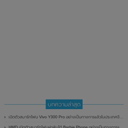
บทความล่าสุด
เปิดตัวสมาร์ทโฟน Vivo Y300 Pro อย่างเป็นทางการแล้วในประเทศจีน มาพร้อมดีไซน์พรีเมี่ยม ทนทาน และแบตเตอรี่สุดอึดขนาดใหญ่ 6,500mAh พร้อมรองรับการชาร์จไว 80W
HMD เปิดตัวสมาร์ทโฟนฝาพับได้ Barbie Phone อย่างเป็นทางการแล้ว มาพร้อมธีมสีชมพูสดใส