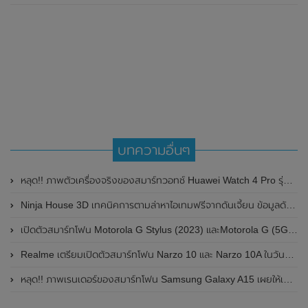
บทความอื่นๆ
หลุด!! ภาพตัวเครื่องจริงของสมาร์ทวอทช์ Huawei Watch 4 Pro รุ่นพิเศษ Space Exploration Edition โชว์ดีไซน์ตัวเรือนไทเทเนียม
Ninja House 3D เทคนิคการตามล่าหาไอเทมฟรีจากดันเจี้ยน ข้อมูลดันไหนดรอปอะไร
เปิดตัวสมาร์ทโฟน Motorola G Stylus (2023) และMotorola G (5G) อย่างเป็นทางการแล้วในสหรัฐอเมริกา
Realme เตรียมเปิดตัวสมาร์ทโฟน Narzo 10 และ Narzo 10A ในวันที่ 21 เมษายน 2020 นี้
หลุด!! ภาพเรนเดอร์ของสมาร์ทโฟน Samsung Galaxy A15 เผยให้เห็นตัวเลือกสีทั้งรุ่น (4G) และ (5G) มี 3 สีเหมือนกัน