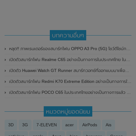
บทความอื่นๆ
หลุด!! ภาพเรนเดอร์ของสมาร์ทโฟน OPPO A3 Pro (5G) โชว์ดีไซน์กล้องหลังทรงกลมขนาดใหญ่
เปิดตัวสมาร์ทโฟน Realme C65 อย่างเป็นทางการในประเทศไทย ในราคาสุดคุ้มเพียง 6,499 บาท
เปิดตัว Huawei Watch GT Runner สมาร์ทวอทช์ที่ออกแบบมาเพื่อสาวกนักวิ่งโดยเฉพาะ
เปิดตัวสมาร์ทโฟน Redmi K70 Extreme Edition อย่างเป็นทางการในประเทศจีน มาพร้อมชิปเซ็ต Mediatek Dimensity 9300+ , RAM 24GB และแบตเตอรี่สุดอึด 5,500mAh พร้อมรุ่นพิเศษ Lamborghini Edition
เปิดตัวสมาร์ทโฟน POCO C65 ในประเทศไทยอย่างเป็นทางการแล้ว ในราคาเริ่มต้นเพียง 3,799 บาท
หมวดหมู่ยอดนิยม
3D
3G
7-ELEVEN
acer
AirPods
Ais