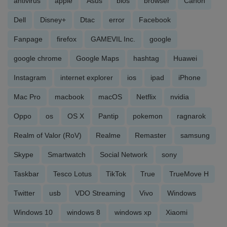
antivirus
apple
Asus
bios
browser
Canon
Dell
Disney+
Dtac
error
Facebook
Fanpage
firefox
GAMEVIL Inc.
google
google chrome
Google Maps
hashtag
Huawei
Instagram
internet explorer
ios
ipad
iPhone
Mac Pro
macbook
macOS
Netflix
nvidia
Oppo
os
OS X
Pantip
pokemon
ragnarok
Realm of Valor (RoV)
Realme
Remaster
samsung
Skype
Smartwatch
Social Network
sony
Taskbar
Tesco Lotus
TikTok
True
TrueMove H
Twitter
usb
VDO Streaming
Vivo
Windows
Windows 10
windows 8
windows xp
Xiaomi