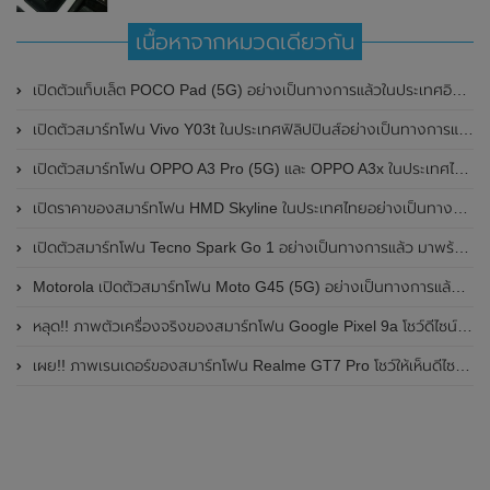
เนื้อหาจากหมวดเดียวกัน
เปิดตัวแท็บเล็ต POCO Pad (5G) อย่างเป็นทางการแล้วในประเทศอินเดีย มาพร้อมชิปเซ็ต Snapdragon 7s Gen 2 ของ Qualcomm และรองรับเครือข่าย 5G
เปิดตัวสมาร์ทโฟน Vivo Y03t ในประเทศฟิลิปปินส์อย่างเป็นทางการแล้ว มาพร้อมชิปเซ็ต Unisoc T612 , กล้องหลัง ความละเอียด 13MP , แบตเตอรี่ 5,000mAh และหน้าจอแสดงผล LCD / 90Hz
เปิดตัวสมาร์ทโฟน OPPO A3 Pro (5G) และ OPPO A3x ในประเทศไทยอย่างเป็นทางการแล้ว ในราคาเริ่มต้นเพียง 3,999 บาท
เปิดราคาของสมาร์ทโฟน HMD Skyline ในประเทศไทยอย่างเป็นทางการแล้ว ราคา 14,990 บาท
เปิดตัวสมาร์ทโฟน Tecno Spark Go 1 อย่างเป็นทางการแล้ว มาพร้อมหน้าจอแสดงผล LCD / 120Hz , แบตเตอรี่ 5,000mAh และใช้ชิปเซ็ต Unisoc
Motorola เปิดตัวสมาร์ทโฟน Moto G45 (5G) อย่างเป็นทางการแล้วในอินเดีย
หลุด!! ภาพตัวเครื่องจริงของสมาร์ทโฟน Google Pixel 9a โชว์ดีไซน์ใหม่ กล้องหลังแบนราบ ไม่มีกรอบของกล้องแล้ว
เผย!! ภาพเรนเดอร์ของสมาร์ทโฟน Realme GT7 Pro โชว์ให้เห็นดีไซน์ใหม่ พร้อมเผยรายละเอียดสเปกที่สำคัญบางส่วน