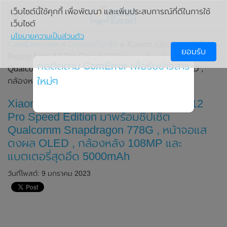
เว็บไซต์นี้ใช้คุกกี้ เพื่อพัฒนา และเพิ่มประสบการณ์ที่ดีในการใช้
เว็บไซต์
นโยบายความเป็นส่วนตัว
ComError.com
»
มือถือ/แท็บเล็ต
» Xiaomi เปิดตัวสมาร์ทโฟน
ยอมรับ
Redmi Note 12 Pro Speed ​​Edition มาพร้อมชิปเซ็ต
กดติดตาม ComError เพื่อรับข่าวสาร
Qualcomm Snapdragon 778G , หน้าจอแสดงผล OLED ,
ใหม่ๆ
กล้องหลัง 108MP และแบตเตอรี่สุดอึด 5000mAh
Xiaomi เปิดตัวสมาร์ทโฟน Redmi Note 12
Pro Speed ​​Edition มาพร้อมชิปเซ็ต
Qualcomm Snapdragon 778G , หน้าจอแส
ดงผล OLED , กล้องหลัง 108MP และ
แบตเตอรี่สุดอึด 5000mAh
วันที่โพสต์: 9 มกราคม 2023