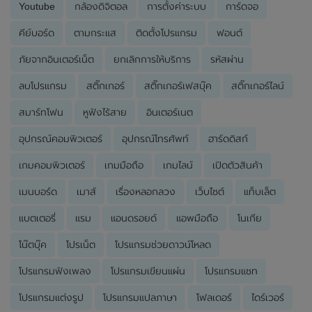
Youtube
กล้องดิจิตอล
การตั้งค่าระบบ
การ์ดจอ
คีย์บอร์ด
ตามกระแส
ติดตั้งโปรแกรม
ฟอนต์
ภัยจากอินเตอร์เน็ต
ยกเลิกการให้บริการ
รหัสผ่าน
ลบโปรแกรม
สติ๊กเกอร์
สติ๊กเกอร์เฟสบุ๊ค
สติ๊กเกอร์ไลน์
สมาร์ทโฟน
หูฟังไร้สาย
อินเตอร์เนต
อุปกรณ์คอมพิวเตอร์
อุปกรณ์โทรศัพท์
ฮาร์ดดิสก์
เกมคอมพิวเตอร์
เกมมือถือ
เกมไลน์
เปิดตัวสินค้า
เมนบอร์ด
เมาส์
เรื่องหลอกลวง
เว็บไซต์
แท็บเล็ต
แบตเตอรี่
แรม
แอนดรอยด์
แอพมือถือ
โนเกีย
โน๊ตบุ๊ค
โปรเน็ต
โปรแกรมช่วยดาวน์โหลด
โปรแกรมฟังเพลง
โปรแกรมเขียนแผ่น
โปรแกรมแชท
โปรแกรมแต่งรูป
โปรแกรมแปลภาษา
โฟลเดอร์
ไดร์เวอร์