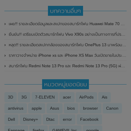
บทความอื่นๆ
เผย!! รายละเอียดข้อมูลและสเปกของสมาร์ทโฟน Huawei Mate 70 Series มาพร้อมหน้าจอแสดงผล 1.5K พิเศษ , รองรับเซ็นเซอร์สแกนลายนิ้วแบบอัลตร้าโซนิค และแบตเตอรี่ขนาดใหญ่
ยืนยัน!! เตรียมเปิดตัวสมาร์ทโฟน Vivo X90s อย่างเป็นทางการที่ประเทศจีนในวันที่ 26 มิถุนายน 2023 นี้
หลุด!! รายละเอียดสเปกกล้องของสมาร์ทโฟน OnePlus 13 มาพร้อมกล้องหลัง ความละเอียด 50MP
ราคาวางจำหน่าย iPhone xs และ iPhone XS Max วันเปิดขายในประเทศไทย
สมาร์ทโฟน Redmi Note 13 Pro และ Redmi Note 13 Pro (5G) ผ่านการรับรองจาก กสทช. ของประเทศไทยแล้ว ลุ้นเปิดตัวทั่วโลกในเร็วๆนี้
หมวดหมู่ยอดนิยม
3D
3G
7-ELEVEN
acer
AirPods
Ais
antivirus
apple
Asus
bios
browser
Canon
Dell
Disney+
Dtac
error
Facebook
Fanpage
firefox
GAMEVIL Inc.
google