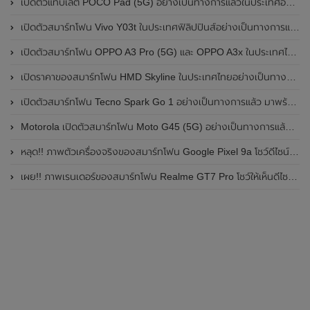
เปิดตัวแท็บเล็ต POCO Pad (5G) อย่างเป็นทางการแล้วในประเทศอินเดีย มาพร้อมชิปเซ็ต Snapdragon 7s Gen 2 ของ Qualcomm และรองรับเครือข่าย 5G
เปิดตัวสมาร์ทโฟน Vivo Y03t ในประเทศฟิลิปปินส์อย่างเป็นทางการแล้ว มาพร้อมชิปเซ็ต Unisoc T612 , กล้องหลัง ความละเอียด 13MP , แบตเตอรี่ 5,000mAh และหน้าจอแสดงผล LCD / 90Hz
เปิดตัวสมาร์ทโฟน OPPO A3 Pro (5G) และ OPPO A3x ในประเทศไทยอย่างเป็นทางการแล้ว ในราคาเริ่มต้นเพียง 3,999 บาท
เปิดราคาของสมาร์ทโฟน HMD Skyline ในประเทศไทยอย่างเป็นทางการแล้ว ราคา 14,990 บาท
เปิดตัวสมาร์ทโฟน Tecno Spark Go 1 อย่างเป็นทางการแล้ว มาพร้อมหน้าจอแสดงผล LCD / 120Hz , แบตเตอรี่ 5,000mAh และใช้ชิปเซ็ต Unisoc
Motorola เปิดตัวสมาร์ทโฟน Moto G45 (5G) อย่างเป็นทางการแล้วในอินเดีย
หลุด!! ภาพตัวเครื่องจริงของสมาร์ทโฟน Google Pixel 9a โชว์ดีไซน์ใหม่ กล้องหลังแบนราบ ไม่มีกรอบของกล้องแล้ว
เผย!! ภาพเรนเดอร์ของสมาร์ทโฟน Realme GT7 Pro โชว์ให้เห็นดีไซน์ใหม่ พร้อมเผยรายละเอียดสเปกที่สำคัญบางส่วน