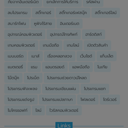
ภัยจากอินเตอร์เน็ต
ยกเลิกการให้บริการ
รหัสผ่าน
ลบโปรแกรม
สติ๊กเกอร์
สติ๊กเกอร์เฟสบุ๊ค
สติ๊กเกอร์ไลน์
สมาร์ทโฟน
หูฟังไร้สาย
อินเตอร์เนต
อุปกรณ์คอมพิวเตอร์
อุปกรณ์โทรศัพท์
ฮาร์ดดิสก์
เกมคอมพิวเตอร์
เกมมือถือ
เกมไลน์
เปิดตัวสินค้า
เมนบอร์ด
เมาส์
เรื่องหลอกลวง
เว็บไซต์
แท็บเล็ต
แบตเตอรี่
แรม
แอนดรอยด์
แอพมือถือ
โนเกีย
โน๊ตบุ๊ค
โปรเน็ต
โปรแกรมช่วยดาวน์โหลด
โปรแกรมฟังเพลง
โปรแกรมเขียนแผ่น
โปรแกรมแชท
โปรแกรมแต่งรูป
โปรแกรมแปลภาษา
โฟลเดอร์
ไดร์เวอร์
ไมโครซอฟท์
ไลน์
ไวรัสคอมพิวเตอร์
Links