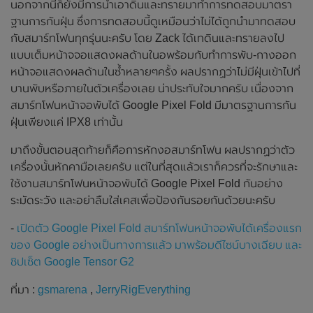
นอกจากนี้ก็ยังมีการนำเอาดินและทรายมาทำการทดสอบมาตรา
ฐานการกันฝุ่น ซึ่งการทดสอบนี้ดูเหมือนว่าไม่ได้ถูกนำมาทดสอบ
กับสมาร์ทโฟนทุกรุ่นนะครับ โดย Zack ได้เทดินและทรายลงไป
แบบเต็มหน้าจจอแสดงผลด้านในอพร้อมกับทำการพับ-กางออก
หน้าจอแสดงผลด้านในซ้ำหลายๆครั้ง ผลปรากฏว่าไม่มีฝุ่นเข้าไปที่
บานพับหรือภายในตัวเครื่องเลย น่าประทับใจมากครับ เนื่องจาก
สมาร์ทโฟนหน้าจอพับได้ Google Pixel Fold มีมาตรฐานการกัน
ฝุ่นเพียงแค่ IPX8 เท่านั้น
มาถึงขั้นตอนสุดท้ายก็คือการหักงอสมาร์ทโฟน ผลปรากฏว่าตัว
เครื่องนั้นหักคามือเลยครับ แต่ในที่สุดแล้วเราก็ควรที่จะรักษาและ
ใช้งานสมาร์ทโฟนหน้าจอพับได้ Google Pixel Fold กันอย่าง
ระมัดระวัง และอย่าลืมใส่เคสเพื่อป้องกันรอยกันด้วยนะครับ
-
เปิดตัว Google Pixel Fold สมาร์ทโฟนหน้าจอพับได้เครื่องแรก
ของ Google อย่างเป็นทางการแล้ว มาพร้อมดีไซน์บางเฉียบ และ
ชิปเซ็ต Google Tensor G2
ที่มา :
gsmarena
,
JerryRigEverything