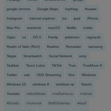
google chrome
Google Maps
hashtag
Huawei
Instagram
internet explorer
ios
ipad
iPhone
Mac Pro
macbook
macOS
Netflix
nvidia
Oppo
os
OS X
Pantip
pokemon
ragnarok
Realm of Valor (RoV)
Realme
Remaster
samsung
Skype
Smartwatch
Social Network
sony
Taskbar
Tesco Lotus
TikTok
True
TrueMove H
Twitter
usb
VDO Streaming
Vivo
Windows
Windows 10
windows 8
windows xp
Xiaomi
Youtube
กล้องดิจิตอล
การตั้งค่าระบบ
การ์ดจอ
คีย์บอร์ด
ตามกระแส
ติดตั้งโปรแกรม
ฟอนต์