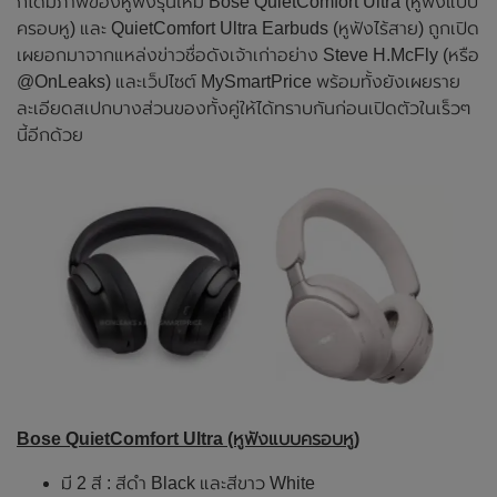
ก็ได้มีภาพของหูฟังรุ่นใหม่ Bose QuietComfort Ultra (หูฟังแบบ
ครอบหู) และ QuietComfort Ultra Earbuds (หูฟังไร้สาย) ถูกเปิด
เผยอกมาจากแหล่งข่าวชื่อดังเจ้าเก่าอย่าง Steve H.McFly (หรือ
@OnLeaks) และเว็ปไซต์ MySmartPrice พร้อมทั้งยังเผยราย
ละเอียดสเปกบางส่วนของทั้งคู่ให้ได้ทราบกันก่อนเปิดตัวในเร็วๆ
นี้อีกด้วย
Bose QuietComfort Ultra (หูฟังแบบครอบหู)
มี 2 สี : สีดำ Black และสีขาว White