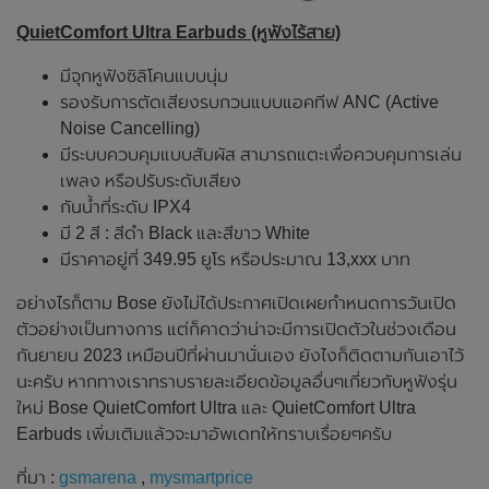
QuietComfort Ultra Earbuds (หูฟังไร้สาย)
มีจุกหูฟังซิลิโคนแบบนุ่ม
รองรับการตัดเสียงรบกวนแบบแอคทีฟ ANC (Active
Noise Cancelling)
มีระบบควบคุมแบบสัมผัส สามารถแตะเพื่อควบคุมการเล่น
เพลง หรือปรับระดับเสียง
กันน้ำที่ระดับ IPX4
มี 2 สี : สีดำ Black และสีขาว White
มีราคาอยู่ที่ 349.95 ยูโร หรือประมาณ 13,xxx บาท
อย่างไรก็ตาม Bose ยังไม่ได้ประกาศเปิดเผยกำหนดการวันเปิด
ตัวอย่างเป็นทางการ แต่ก็คาดว่าน่าจะมีการเปิดตัวในช่วงเดือน
กันยายน 2023 เหมือนปีที่ผ่านมานั่นเอง ยังไงก็ติดตามกันเอาไว้
นะครับ หากทางเราทราบรายละเอียดข้อมูลอื่นๆเกี่ยวกับหูฟังรุ่น
ใหม่ Bose QuietComfort Ultra และ QuietComfort Ultra
Earbuds เพิ่มเติมแล้วจะมาอัพเดทให้ทราบเรื่อยๆครับ
ที่มา :
gsmarena
,
mysmartprice