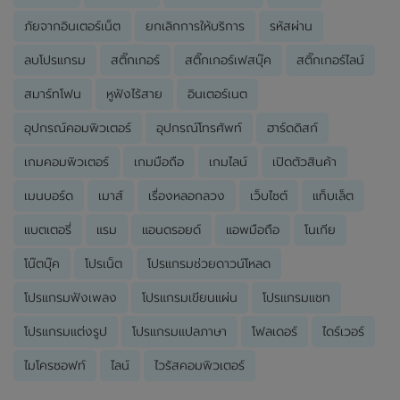
ภัยจากอินเตอร์เน็ต
ยกเลิกการให้บริการ
รหัสผ่าน
ลบโปรแกรม
สติ๊กเกอร์
สติ๊กเกอร์เฟสบุ๊ค
สติ๊กเกอร์ไลน์
สมาร์ทโฟน
หูฟังไร้สาย
อินเตอร์เนต
อุปกรณ์คอมพิวเตอร์
อุปกรณ์โทรศัพท์
ฮาร์ดดิสก์
เกมคอมพิวเตอร์
เกมมือถือ
เกมไลน์
เปิดตัวสินค้า
เมนบอร์ด
เมาส์
เรื่องหลอกลวง
เว็บไซต์
แท็บเล็ต
แบตเตอรี่
แรม
แอนดรอยด์
แอพมือถือ
โนเกีย
โน๊ตบุ๊ค
โปรเน็ต
โปรแกรมช่วยดาวน์โหลด
โปรแกรมฟังเพลง
โปรแกรมเขียนแผ่น
โปรแกรมแชท
โปรแกรมแต่งรูป
โปรแกรมแปลภาษา
โฟลเดอร์
ไดร์เวอร์
ไมโครซอฟท์
ไลน์
ไวรัสคอมพิวเตอร์