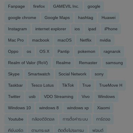
Fanpage
firefox
GAMEVIL Inc.
google
google chrome
Google Maps
hashtag
Huawei
Instagram
internet explorer
ios
ipad
iPhone
Mac Pro
macbook
macOS
Netflix
nvidia
Oppo
os
OS X
Pantip
pokemon
ragnarok
Realm of Valor (RoV)
Realme
Remaster
samsung
Skype
Smartwatch
Social Network
sony
Taskbar
Tesco Lotus
TikTok
True
TrueMove H
Twitter
usb
VDO Streaming
Vivo
Windows
Windows 10
windows 8
windows xp
Xiaomi
Youtube
กล้องดิจิตอล
การตั้งค่าระบบ
การ์ดจอ
คีย์บอร์ด
ตามกระแส
ติดตั้งโปรแกรม
ฟอนต์