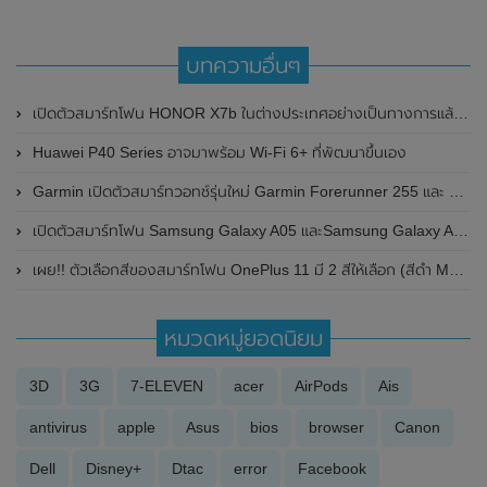
บทความอื่นๆ
เปิดตัวสมาร์ทโฟน HONOR X7b ในต่างประเทศอย่างเป็นทางการแล้ว เตรียมเปิดตัวในประเทศไทย วันที่ 20 มีนาคม 2024 นี้
Huawei P40 Series อาจมาพร้อม Wi-Fi 6+ ที่พัฒนาขึ้นเอง
Garmin เปิดตัวสมาร์ทวอทช์รุ่นใหม่ Garmin Forerunner 255 และ Garmin Forerunner 955 Solar ที่มาพร้อมรองรับการชาร์จจากพลังงานแสงอาทิตย์
เปิดตัวสมาร์ทโฟน Samsung Galaxy A05 และSamsung Galaxy A05s อย่างเป็นทางการแล้ว ในราคาเริ่มเพียง 3,699 บาท
เผย!! ตัวเลือกสีของสมาร์ทโฟน OnePlus 11 มี 2 สีให้เลือก (สีดำ Matte Black และสีเขียว Glossy Green) พร้อมเผยรายละเอียดสเปกที่สำคัญบางส่วน
หมวดหมู่ยอดนิยม
3D
3G
7-ELEVEN
acer
AirPods
Ais
antivirus
apple
Asus
bios
browser
Canon
Dell
Disney+
Dtac
error
Facebook