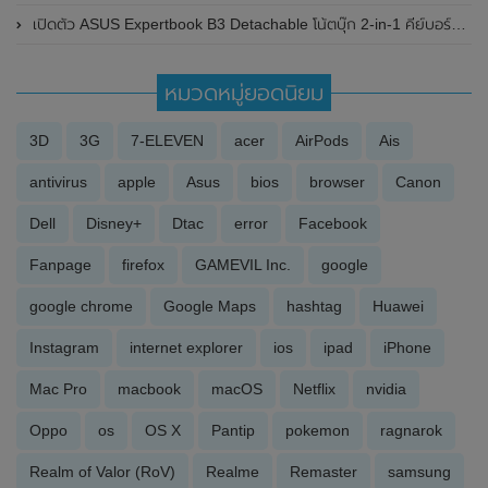
เปิดตัว ASUS Expertbook B3 Detachable โน้ตบุ๊ก 2-in-1 คีย์บอร์ดแบบถอดได้ มาพร้อมชิป Snapdragon 7c Gen 2 และระบบปฏิบัติการ Windows 11 ในราคา 20,300 บาท
หมวดหมู่ยอดนิยม
3D
3G
7-ELEVEN
acer
AirPods
Ais
antivirus
apple
Asus
bios
browser
Canon
Dell
Disney+
Dtac
error
Facebook
Fanpage
firefox
GAMEVIL Inc.
google
google chrome
Google Maps
hashtag
Huawei
Instagram
internet explorer
ios
ipad
iPhone
Mac Pro
macbook
macOS
Netflix
nvidia
Oppo
os
OS X
Pantip
pokemon
ragnarok
Realm of Valor (RoV)
Realme
Remaster
samsung