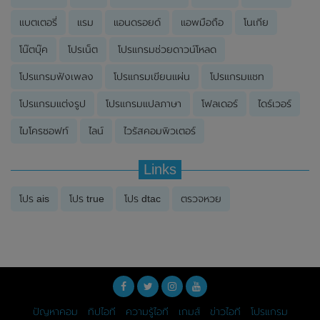
แบตเตอรี่
แรม
แอนดรอยด์
แอพมือถือ
โนเกีย
โน๊ตบุ๊ค
โปรเน็ต
โปรแกรมช่วยดาวน์โหลด
โปรแกรมฟังเพลง
โปรแกรมเขียนแผ่น
โปรแกรมแชท
โปรแกรมแต่งรูป
โปรแกรมแปลภาษา
โฟลเดอร์
ไดร์เวอร์
ไมโครซอฟท์
ไลน์
ไวรัสคอมพิวเตอร์
Links
โปร ais
โปร true
โปร dtac
ตรวจหวย
ปัญหาคอม
ทิปไอที
ความรู้ไอที
เกมส์
ข่าวไอที
โปรแกรม