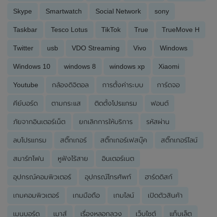
Skype
Smartwatch
Social Network
sony
Taskbar
Tesco Lotus
TikTok
True
TrueMove H
Twitter
usb
VDO Streaming
Vivo
Windows
Windows 10
windows 8
windows xp
Xiaomi
Youtube
กล้องดิจิตอล
การตั้งค่าระบบ
การ์ดจอ
คีย์บอร์ด
ตามกระแส
ติดตั้งโปรแกรม
ฟอนต์
ภัยจากอินเตอร์เน็ต
ยกเลิกการให้บริการ
รหัสผ่าน
ลบโปรแกรม
สติ๊กเกอร์
สติ๊กเกอร์เฟสบุ๊ค
สติ๊กเกอร์ไลน์
สมาร์ทโฟน
หูฟังไร้สาย
อินเตอร์เนต
อุปกรณ์คอมพิวเตอร์
อุปกรณ์โทรศัพท์
ฮาร์ดดิสก์
เกมคอมพิวเตอร์
เกมมือถือ
เกมไลน์
เปิดตัวสินค้า
เมนบอร์ด
เมาส์
เรื่องหลอกลวง
เว็บไซต์
แท็บเล็ต