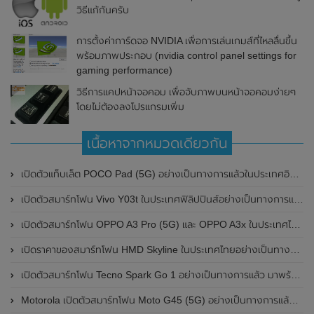
วิธีแก้กันครับ
การตั้งค่าการ์ดจอ NVIDIA เพื่อการเล่นเกมส์ที่ไหลลื่นขึ้น
พร้อมภาพประกอบ (nvidia control panel settings for
gaming performance)
วิธีการแคปหน้าจอคอม เพื่อจับภาพบนหน้าจอคอมง่ายๆ
โดยไม่ต้องลงโปรแกรมเพิ่ม
เนื้อหาจากหมวดเดียวกัน
เปิดตัวแท็บเล็ต POCO Pad (5G) อย่างเป็นทางการแล้วในประเทศอินเดีย มาพร้อมชิปเซ็ต Snapdragon 7s Gen 2 ของ Qualcomm และรองรับเครือข่าย 5G
เปิดตัวสมาร์ทโฟน Vivo Y03t ในประเทศฟิลิปปินส์อย่างเป็นทางการแล้ว มาพร้อมชิปเซ็ต Unisoc T612 , กล้องหลัง ความละเอียด 13MP , แบตเตอรี่ 5,000mAh และหน้าจอแสดงผล LCD / 90Hz
เปิดตัวสมาร์ทโฟน OPPO A3 Pro (5G) และ OPPO A3x ในประเทศไทยอย่างเป็นทางการแล้ว ในราคาเริ่มต้นเพียง 3,999 บาท
เปิดราคาของสมาร์ทโฟน HMD Skyline ในประเทศไทยอย่างเป็นทางการแล้ว ราคา 14,990 บาท
เปิดตัวสมาร์ทโฟน Tecno Spark Go 1 อย่างเป็นทางการแล้ว มาพร้อมหน้าจอแสดงผล LCD / 120Hz , แบตเตอรี่ 5,000mAh และใช้ชิปเซ็ต Unisoc
Motorola เปิดตัวสมาร์ทโฟน Moto G45 (5G) อย่างเป็นทางการแล้วในอินเดีย