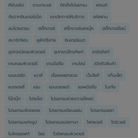
คีย์บอร์ด
ตามกระแส
ติดตั้งโปรแกรม
ฟอนต์
ภัยจากอินเตอร์เน็ต
ยกเลิกการให้บริการ
รหัสผ่าน
ลบโปรแกรม
สติ๊กเกอร์
สติ๊กเกอร์เฟสบุ๊ค
สติ๊กเกอร์ไลน์
สมาร์ทโฟน
หูฟังไร้สาย
อินเตอร์เนต
อุปกรณ์คอมพิวเตอร์
อุปกรณ์โทรศัพท์
ฮาร์ดดิสก์
เกมคอมพิวเตอร์
เกมมือถือ
เกมไลน์
เปิดตัวสินค้า
เมนบอร์ด
เมาส์
เรื่องหลอกลวง
เว็บไซต์
แท็บเล็ต
แบตเตอรี่
แรม
แอนดรอยด์
แอพมือถือ
โนเกีย
โน๊ตบุ๊ค
โปรเน็ต
โปรแกรมช่วยดาวน์โหลด
โปรแกรมฟังเพลง
โปรแกรมเขียนแผ่น
โปรแกรมแชท
โปรแกรมแต่งรูป
โปรแกรมแปลภาษา
โฟลเดอร์
ไดร์เวอร์
ไมโครซอฟท์
ไลน์
ไวรัสคอมพิวเตอร์