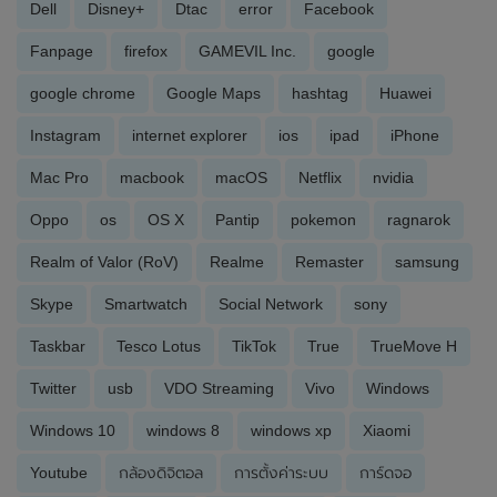
Dell
Disney+
Dtac
error
Facebook
Fanpage
firefox
GAMEVIL Inc.
google
google chrome
Google Maps
hashtag
Huawei
Instagram
internet explorer
ios
ipad
iPhone
Mac Pro
macbook
macOS
Netflix
nvidia
Oppo
os
OS X
Pantip
pokemon
ragnarok
Realm of Valor (RoV)
Realme
Remaster
samsung
Skype
Smartwatch
Social Network
sony
Taskbar
Tesco Lotus
TikTok
True
TrueMove H
Twitter
usb
VDO Streaming
Vivo
Windows
Windows 10
windows 8
windows xp
Xiaomi
Youtube
กล้องดิจิตอล
การตั้งค่าระบบ
การ์ดจอ