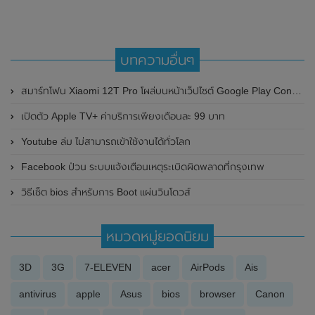
บทความอื่นๆ
สมาร์ทโฟน Xiaomi 12T Pro โผล่บนหน้าเว็ปไซต์ Google Play Console ลุ้นเปิดตัวในเร็วๆนี้ มาพร้อมชิปเซ็ต Snapdragon 8+ Gen 1 และRAM 12GB
เปิดตัว Apple TV+ ค่าบริการเพียงเดือนละ 99 บาท
Youtube ล่ม ไม่สามารถเข้าใช้งานได้ทั่วโลก
Facebook ป่วน ระบบแจ้งเตือนเหตุระเบิดผิดพลาดที่กรุงเทพ
วิธีเซ็ต bios สำหรับการ Boot แผ่นวินโดวส์
หมวดหมู่ยอดนิยม
3D
3G
7-ELEVEN
acer
AirPods
Ais
antivirus
apple
Asus
bios
browser
Canon