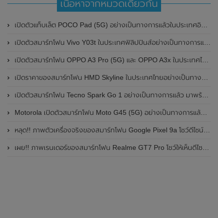
เนื้อหาจากหมวดเดียวกัน
เปิดตัวแท็บเล็ต POCO Pad (5G) อย่างเป็นทางการแล้วในประเทศอินเดีย มาพร้อมชิปเซ็ต Snapdragon 7s Gen 2 ของ Qualcomm และรองรับเครือข่าย 5G
เปิดตัวสมาร์ทโฟน Vivo Y03t ในประเทศฟิลิปปินส์อย่างเป็นทางการแล้ว มาพร้อมชิปเซ็ต Unisoc T612 , กล้องหลัง ความละเอียด 13MP , แบตเตอรี่ 5,000mAh และหน้าจอแสดงผล LCD / 90Hz
เปิดตัวสมาร์ทโฟน OPPO A3 Pro (5G) และ OPPO A3x ในประเทศไทยอย่างเป็นทางการแล้ว ในราคาเริ่มต้นเพียง 3,999 บาท
เปิดราคาของสมาร์ทโฟน HMD Skyline ในประเทศไทยอย่างเป็นทางการแล้ว ราคา 14,990 บาท
เปิดตัวสมาร์ทโฟน Tecno Spark Go 1 อย่างเป็นทางการแล้ว มาพร้อมหน้าจอแสดงผล LCD / 120Hz , แบตเตอรี่ 5,000mAh และใช้ชิปเซ็ต Unisoc
Motorola เปิดตัวสมาร์ทโฟน Moto G45 (5G) อย่างเป็นทางการแล้วในอินเดีย
หลุด!! ภาพตัวเครื่องจริงของสมาร์ทโฟน Google Pixel 9a โชว์ดีไซน์ใหม่ กล้องหลังแบนราบ ไม่มีกรอบของกล้องแล้ว
เผย!! ภาพเรนเดอร์ของสมาร์ทโฟน Realme GT7 Pro โชว์ให้เห็นดีไซน์ใหม่ พร้อมเผยรายละเอียดสเปกที่สำคัญบางส่วน