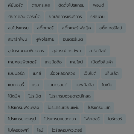
คีย์บอร์ด
ตามกระแส
ติดตั้งโปรแกรม
ฟอนต์
ภัยจากอินเตอร์เน็ต
ยกเลิกการให้บริการ
รหัสผ่าน
ลบโปรแกรม
สติ๊กเกอร์
สติ๊กเกอร์เฟสบุ๊ค
สติ๊กเกอร์ไลน์
สมาร์ทโฟน
หูฟังไร้สาย
อินเตอร์เนต
อุปกรณ์คอมพิวเตอร์
อุปกรณ์โทรศัพท์
ฮาร์ดดิสก์
เกมคอมพิวเตอร์
เกมมือถือ
เกมไลน์
เปิดตัวสินค้า
เมนบอร์ด
เมาส์
เรื่องหลอกลวง
เว็บไซต์
แท็บเล็ต
แบตเตอรี่
แรม
แอนดรอยด์
แอพมือถือ
โนเกีย
โน๊ตบุ๊ค
โปรเน็ต
โปรแกรมช่วยดาวน์โหลด
โปรแกรมฟังเพลง
โปรแกรมเขียนแผ่น
โปรแกรมแชท
โปรแกรมแต่งรูป
โปรแกรมแปลภาษา
โฟลเดอร์
ไดร์เวอร์
ไมโครซอฟท์
ไลน์
ไวรัสคอมพิวเตอร์