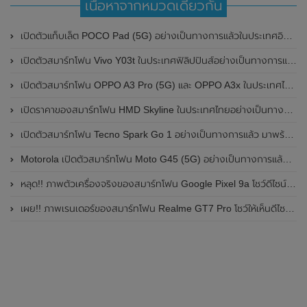
เนื้อหาจากหมวดเดียวกัน
เปิดตัวแท็บเล็ต POCO Pad (5G) อย่างเป็นทางการแล้วในประเทศอินเดีย มาพร้อมชิปเซ็ต Snapdragon 7s Gen 2 ของ Qualcomm และรองรับเครือข่าย 5G
เปิดตัวสมาร์ทโฟน Vivo Y03t ในประเทศฟิลิปปินส์อย่างเป็นทางการแล้ว มาพร้อมชิปเซ็ต Unisoc T612 , กล้องหลัง ความละเอียด 13MP , แบตเตอรี่ 5,000mAh และหน้าจอแสดงผล LCD / 90Hz
เปิดตัวสมาร์ทโฟน OPPO A3 Pro (5G) และ OPPO A3x ในประเทศไทยอย่างเป็นทางการแล้ว ในราคาเริ่มต้นเพียง 3,999 บาท
เปิดราคาของสมาร์ทโฟน HMD Skyline ในประเทศไทยอย่างเป็นทางการแล้ว ราคา 14,990 บาท
เปิดตัวสมาร์ทโฟน Tecno Spark Go 1 อย่างเป็นทางการแล้ว มาพร้อมหน้าจอแสดงผล LCD / 120Hz , แบตเตอรี่ 5,000mAh และใช้ชิปเซ็ต Unisoc
Motorola เปิดตัวสมาร์ทโฟน Moto G45 (5G) อย่างเป็นทางการแล้วในอินเดีย
หลุด!! ภาพตัวเครื่องจริงของสมาร์ทโฟน Google Pixel 9a โชว์ดีไซน์ใหม่ กล้องหลังแบนราบ ไม่มีกรอบของกล้องแล้ว
เผย!! ภาพเรนเดอร์ของสมาร์ทโฟน Realme GT7 Pro โชว์ให้เห็นดีไซน์ใหม่ พร้อมเผยรายละเอียดสเปกที่สำคัญบางส่วน