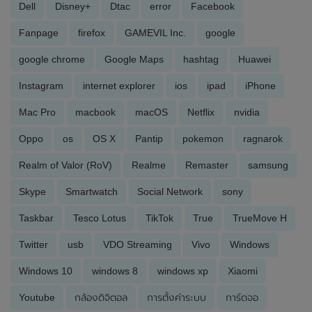
Dell
Disney+
Dtac
error
Facebook
Fanpage
firefox
GAMEVIL Inc.
google
google chrome
Google Maps
hashtag
Huawei
Instagram
internet explorer
ios
ipad
iPhone
Mac Pro
macbook
macOS
Netflix
nvidia
Oppo
os
OS X
Pantip
pokemon
ragnarok
Realm of Valor (RoV)
Realme
Remaster
samsung
Skype
Smartwatch
Social Network
sony
Taskbar
Tesco Lotus
TikTok
True
TrueMove H
Twitter
usb
VDO Streaming
Vivo
Windows
Windows 10
windows 8
windows xp
Xiaomi
Youtube
กล้องดิจิตอล
การตั้งค่าระบบ
การ์ดจอ