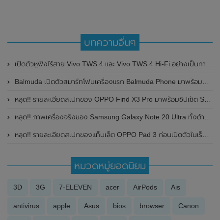
บทความอื่นๆ
เปิดตัวหูฟังไร้สาย Vivo TWS 4 และ Vivo TWS 4 Hi-Fi อย่างเป็นทางการ มาพร้อมระบบตัดเสียงรบกวนสูงสุด 55dB และแบตเตอรี่สามารถใช้งานได้นานถึง 11 ชั่วโมง
Balmuda เปิดตัวสมาร์ทโฟนเครื่องแรก Balmuda Phone มาพร้อมดีไซน์ขนาดกะทัดรัด หน้าจอ 4.9 นิ้ว , รองรับการเชื่อมต่อเครือข่าย 5G และใช้ระบบปฏิบัติการ Android
หลุด!! รายละเอียดสเปกของ OPPO Find X3 Pro มาพร้อมชิปเซ็ต Snapdragon 888 , หน้าจอ 120Hz , กล้องหลัง 4 ตัว ความละเอียดสูงถึง 50MP
หลุด!! ภาพเครื่องจริงของ Samsung Galaxy Note 20 Ultra ทั้งด้านหน้าและด้านหลัง
หลุด!! รายละเอียดสเปกของแท็บเล็ต OPPO Pad 3 ก่อนเปิดตัวในเร็วๆนี้ มาพร้อมหน้าจอแสดงผล 3K , ชิปเซ็ต Snapdragon 8 Gen 3 และแบตเตอรี่ขนาดใหญ่ 9510mAh
หมวดหมู่ยอดนิยม
3D
3G
7-ELEVEN
acer
AirPods
Ais
antivirus
apple
Asus
bios
browser
Canon