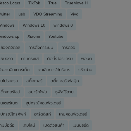
esco Lotus
TikTok
True
TrueMove H
witter
usb
VDO Streaming
Vivo
Windows
Windows 10
windows 8
windows xp
Xiaomi
Youtube
ล้องดิจิตอล
การตั้งค่าระบบ
การ์ดจอ
ีย์บอร์ด
ตามกระแส
ติดตั้งโปรแกรม
ฟอนต์
ัยจากอินเตอร์เน็ต
ยกเลิกการให้บริการ
รหัสผ่าน
ลบโปรแกรม
สติ๊กเกอร์
สติ๊กเกอร์เฟสบุ๊ค
ติ๊กเกอร์ไลน์
สมาร์ทโฟน
หูฟังไร้สาย
ินเตอร์เนต
อุปกรณ์คอมพิวเตอร์
ุปกรณ์โทรศัพท์
ฮาร์ดดิสก์
เกมคอมพิวเตอร์
กมมือถือ
เกมไลน์
เปิดตัวสินค้า
เมนบอร์ด