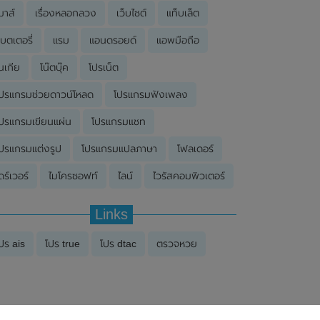
มาส์
เรื่องหลอกลวง
เว็บไซต์
แท็บเล็ต
บตเตอรี่
แรม
แอนดรอยด์
แอพมือถือ
นเกีย
โน๊ตบุ๊ค
โปรเน็ต
ปรแกรมช่วยดาวน์โหลด
โปรแกรมฟังเพลง
ปรแกรมเขียนแผ่น
โปรแกรมแชท
ปรแกรมแต่งรูป
โปรแกรมแปลภาษา
โฟลเดอร์
ดร์เวอร์
ไมโครซอฟท์
ไลน์
ไวรัสคอมพิวเตอร์
Links
ปร ais
โปร true
โปร dtac
ตรวจหวย