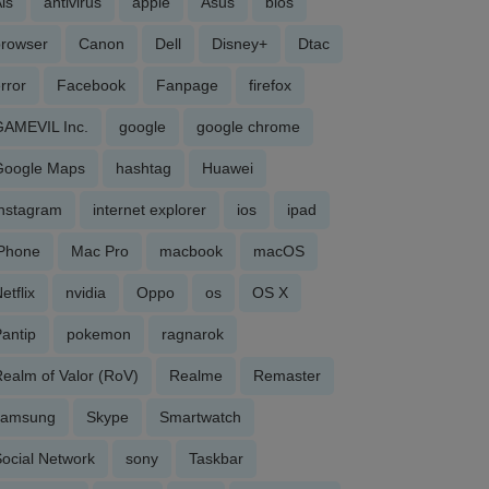
is
antivirus
apple
Asus
bios
browser
Canon
Dell
Disney+
Dtac
rror
Facebook
Fanpage
firefox
GAMEVIL Inc.
google
google chrome
Google Maps
hashtag
Huawei
Instagram
internet explorer
ios
ipad
iPhone
Mac Pro
macbook
macOS
etflix
nvidia
Oppo
os
OS X
antip
pokemon
ragnarok
ealm of Valor (RoV)
Realme
Remaster
samsung
Skype
Smartwatch
ocial Network
sony
Taskbar