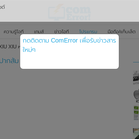
ซต์
ความรู้ไอที
เกมส์
ข่าวไอที
โปรแกรม
มือถือ/แท็บเล็ต
กดติดตาม ComError เพื่อรับข่าวสาร
XIU XIU หน้าใส ปากส้ม ดาวน์โหลดฟรี
ใหม่ๆ
 ปากส้ม ดาวน์โหลดฟรี