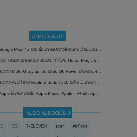
บทความอื่นๆ
Google Pixel 4a อาจเลื่อนการเปิดตัวไปจนถึงเดือนมิถุนายน 2020
ลุด!! รายละเอียดสเปกของสมาร์ทโฟน Honor Magic 5 มาพร้อมกล้องหลัก ความละเอียด 50MP คาดอาจเปิดตัวพร้อม Snapdragon 8 Gen 2 ตัวใหม่ล่าสุด
ปิดตัว Moto G Stylus และ Moto G8 Power มาพร้อมหน้าจอ 6.4 นิ้ว , ชิปเซ็ต Snapdragon 665
ิดตัวหูฟังไร้สาย Realme Buds T310 อย่างเป็นทางการในประเทศอินเดีย มาพร้อมระบบตัดเสียงรบกวน ANC สูงสุด 46dB , เสียงรอบทิศทาง 360 องศา , แบตเตอรี่สามารถใช้งานได้นานสูงสุด 40 ชั่วโมง
pple ให้พนักงานใช้ Apple Music, Apple TV+ และ Apple Arcades ฟรีตั้งแต่เดือนมกราคม
หมวดหมู่ยอดนิยม
3D
3G
7-ELEVEN
acer
AirPods