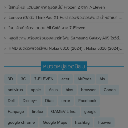
ไอเทมใหม่! แต้มแลกผ้าคลุมดิสนีย์ Frozen 2 จาก 7-Eleven
Lenovo เปิดตัว ThinkPad X1 Fold คอมพิวเตอร์พับได้ น้ำหนักเบา เครื่องแรกของโลก
ใหม่ บัคเก็ตโดราเอมอน All Café จาก 7-Eleven
หลุด!! ภาพเครื่องจริงของสมาร์ทโฟน Samsung Galaxy A05 โชว์ดีไซน์ทั้งด้านหน้าและด้านหลัง
HMD เปิดตัวฟีเจอร์โฟน Nokia 6310 (2024) , Nokia 5310 (2024) และ Nokia 230 (2024) อย่างเป็นทางการแล้ว
หมวดหมู่ยอดนิยม
3D
3G
7-ELEVEN
acer
AirPods
Ais
antivirus
apple
Asus
bios
browser
Canon
Dell
Disney+
Dtac
error
Facebook
Fanpage
firefox
GAMEVIL Inc.
google
google chrome
Google Maps
hashtag
Huawei