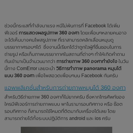
ช่วงนี้กระแสที่กำลังมาแรง หนีไม่พ้นการที่ Facebook ได้เพิ่ม
ฟีเจอร์
การแสดงผลรูปภาพ 360 องศา
โดยเพื่อนๆหลายคนอาจ
จะได้เห็นบางคนโพสรูปภาพ ที่เราสามารถคลิกเลื่อนหมุนดู
บรรยากาศรอบๆได้ ซึ่งงานนี้เรียกได้ว่าถูกใจผู้ที่ชื่นชอบในการ
ถ่ายรูป หรือเก็บภาพบรรยากาศในสถานที่ต่างๆ ทำให้เกิดคำถาม
กันเข้ามาเป็นจำนวนมากว่า
การถ่ายภาพ 360 องศาทำยังไง
ในวัน
นี้ทาง ComError เลยจะนำ
วิธีการทำภาพ panorama หมุนได้
แบบ 360 องศา
เพื่อโพสอวดเพื่อนๆบน Facebook กันครับ
แอพพลิเคชั่นสำหรับการถ่ายภาพหมุนได้ 360 องศา
สำหรับวิธีถ่ายภาพ 360 องศาก็ไม่ยากครับ ซึ่งหากโทรศัพท์ของ
ใครมีฟีเจอร์การถ่ายภาพแบบ พาโนรามารอบทิศทาง หรือ ซ๊อต
รอบทิศทาง ก็สามารถใช้โหมดที่ติดมากับเครื่องได้เลย โดย
สามารถถ่ายได้ทั้งระบบปฏิบัติการ android และ ios ครับ