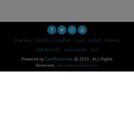
ปัญหาคอม
ทิปไอที
ความรู้ไอที
เกมส์
ข่าวไอที
โปรแกรม
มือถือ/แท็บเล็ต
แอพพลิเคชั่น
อื่นๆ
Powered by
ComError.com
@ 2013 , ALL Rights
Reserved.
นโยบายความเป็นส่วนตัว