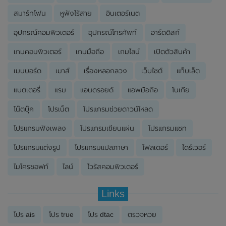
สมาร์ทโฟน
หูฟังไร้สาย
อินเตอร์เนต
อุปกรณ์คอมพิวเตอร์
อุปกรณ์โทรศัพท์
ฮาร์ดดิสก์
เกมคอมพิวเตอร์
เกมมือถือ
เกมไลน์
เปิดตัวสินค้า
เมนบอร์ด
เมาส์
เรื่องหลอกลวง
เว็บไซต์
แท็บเล็ต
แบตเตอรี่
แรม
แอนดรอยด์
แอพมือถือ
โนเกีย
โน๊ตบุ๊ค
โปรเน็ต
โปรแกรมช่วยดาวน์โหลด
โปรแกรมฟังเพลง
โปรแกรมเขียนแผ่น
โปรแกรมแชท
โปรแกรมแต่งรูป
โปรแกรมแปลภาษา
โฟลเดอร์
ไดร์เวอร์
ไมโครซอฟท์
ไลน์
ไวรัสคอมพิวเตอร์
Links
โปร ais
โปร true
โปร dtac
ตรวจหวย