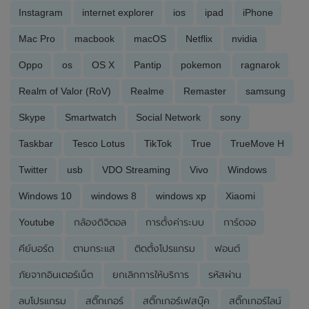
Instagram
internet explorer
ios
ipad
iPhone
Mac Pro
macbook
macOS
Netflix
nvidia
Oppo
os
OS X
Pantip
pokemon
ragnarok
Realm of Valor (RoV)
Realme
Remaster
samsung
Skype
Smartwatch
Social Network
sony
Taskbar
Tesco Lotus
TikTok
True
TrueMove H
Twitter
usb
VDO Streaming
Vivo
Windows
Windows 10
windows 8
windows xp
Xiaomi
Youtube
กล้องดิจิตอล
การตั้งค่าระบบ
การ์ดจอ
คีย์บอร์ด
ตามกระแส
ติดตั้งโปรแกรม
ฟอนต์
ภัยจากอินเตอร์เน็ต
ยกเลิกการให้บริการ
รหัสผ่าน
ลบโปรแกรม
สติ๊กเกอร์
สติ๊กเกอร์เฟสบุ๊ค
สติ๊กเกอร์ไลน์