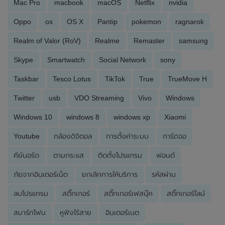
Mac Pro
macbook
macOS
Netflix
nvidia
Oppo
os
OS X
Pantip
pokemon
ragnarok
Realm of Valor (RoV)
Realme
Remaster
samsung
Skype
Smartwatch
Social Network
sony
Taskbar
Tesco Lotus
TikTok
True
TrueMove H
Twitter
usb
VDO Streaming
Vivo
Windows
Windows 10
windows 8
windows xp
Xiaomi
Youtube
กล้องดิจิตอล
การตั้งค่าระบบ
การ์ดจอ
คีย์บอร์ด
ตามกระแส
ติดตั้งโปรแกรม
ฟอนต์
ภัยจากอินเตอร์เน็ต
ยกเลิกการให้บริการ
รหัสผ่าน
ลบโปรแกรม
สติ๊กเกอร์
สติ๊กเกอร์เฟสบุ๊ค
สติ๊กเกอร์ไลน์
สมาร์ทโฟน
หูฟังไร้สาย
อินเตอร์เนต