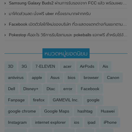
Samsung Galaxy Buds2 ผ่านการรับรองจาก FCC แล้ว พร้อมเผยภาพและรายละเอียดบางส่วน
มาโค้ดส่วนลด นั่งฟรี uber ครั้งแรกมากฝากครับ
Facebook เปิดตัวโลโก้ใหม่ของบริษัท ที่จะแสดงแตกต่างกันแยกตามผลิตภัณฑ์ในเครือ
Pokestop คืออะไร วิธีการรับไอเทมและ pokeballs แจกฟรี สำหรับใช้จับโปเกม่อน
หมวดหมู่ยอดนิยม
3D
3G
7-ELEVEN
acer
AirPods
Ais
antivirus
apple
Asus
bios
browser
Canon
Dell
Disney+
Dtac
error
Facebook
Fanpage
firefox
GAMEVIL Inc.
google
google chrome
Google Maps
hashtag
Huawei
Instagram
internet explorer
ios
ipad
iPhone