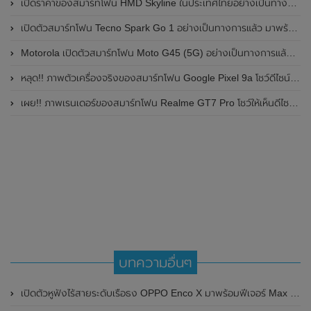
เปิดราคาของสมาร์ทโฟน HMD Skyline ในประเทศไทยอย่างเป็นทางการแล้ว ราคา 14,990 บาท
เปิดตัวสมาร์ทโฟน Tecno Spark Go 1 อย่างเป็นทางการแล้ว มาพร้อมหน้าจอแสดงผล LCD / 120Hz , แบตเตอรี่ 5,000mAh และใช้ชิปเซ็ต Unisoc
Motorola เปิดตัวสมาร์ทโฟน Moto G45 (5G) อย่างเป็นทางการแล้วในอินเดีย
หลุด!! ภาพตัวเครื่องจริงของสมาร์ทโฟน Google Pixel 9a โชว์ดีไซน์ใหม่ กล้องหลังแบนราบ ไม่มีกรอบของกล้องแล้ว
เผย!! ภาพเรนเดอร์ของสมาร์ทโฟน Realme GT7 Pro โชว์ให้เห็นดีไซน์ใหม่ พร้อมเผยรายละเอียดสเปกที่สำคัญบางส่วน
บทความอื่นๆ
เปิดตัวหูฟังไร้สายระดับเรือธง OPPO Enco X มาพร้อมฟีเจอร์ Max Noise Cancellation ดีไซน์คลาสสิคและเรียบหรู ในราคา 5,999 บาท