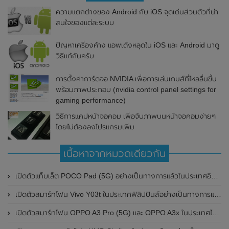
ความแตกต่างของ Android กับ iOS จุดเด่นส่วนตัวที่น่า
สนใจของแต่ละระบบ
ปัญหาเครื่องค้าง แอพเด้งหลุดใน iOS และ Android มาดู
วิธีแก้กันครับ
การตั้งค่าการ์ดจอ NVIDIA เพื่อการเล่นเกมส์ที่ไหลลื่นขึ้น
พร้อมภาพประกอบ (nvidia control panel settings for
gaming performance)
วิธีการแคปหน้าจอคอม เพื่อจับภาพบนหน้าจอคอมง่ายๆ
โดยไม่ต้องลงโปรแกรมเพิ่ม
เนื้อหาจากหมวดเดียวกัน
เปิดตัวแท็บเล็ต POCO Pad (5G) อย่างเป็นทางการแล้วในประเทศอินเดีย มาพร้อมชิปเซ็ต Snapdragon 7s Gen 2 ของ Qualcomm และรองรับเครือข่าย 5G
เปิดตัวสมาร์ทโฟน Vivo Y03t ในประเทศฟิลิปปินส์อย่างเป็นทางการแล้ว มาพร้อมชิปเซ็ต Unisoc T612 , กล้องหลัง ความละเอียด 13MP , แบตเตอรี่ 5,000mAh และหน้าจอแสดงผล LCD / 90Hz
เปิดตัวสมาร์ทโฟน OPPO A3 Pro (5G) และ OPPO A3x ในประเทศไทยอย่างเป็นทางการแล้ว ในราคาเริ่มต้นเพียง 3,999 บาท