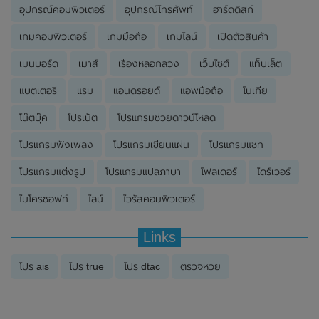
อุปกรณ์คอมพิวเตอร์
อุปกรณ์โทรศัพท์
ฮาร์ดดิสก์
เกมคอมพิวเตอร์
เกมมือถือ
เกมไลน์
เปิดตัวสินค้า
เมนบอร์ด
เมาส์
เรื่องหลอกลวง
เว็บไซต์
แท็บเล็ต
แบตเตอรี่
แรม
แอนดรอยด์
แอพมือถือ
โนเกีย
โน๊ตบุ๊ค
โปรเน็ต
โปรแกรมช่วยดาวน์โหลด
โปรแกรมฟังเพลง
โปรแกรมเขียนแผ่น
โปรแกรมแชท
โปรแกรมแต่งรูป
โปรแกรมแปลภาษา
โฟลเดอร์
ไดร์เวอร์
ไมโครซอฟท์
ไลน์
ไวรัสคอมพิวเตอร์
Links
โปร ais
โปร true
โปร dtac
ตรวจหวย