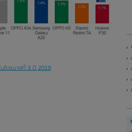
V
แ
ในไตรมาสที่ 3 ปี 2019
เ
ล