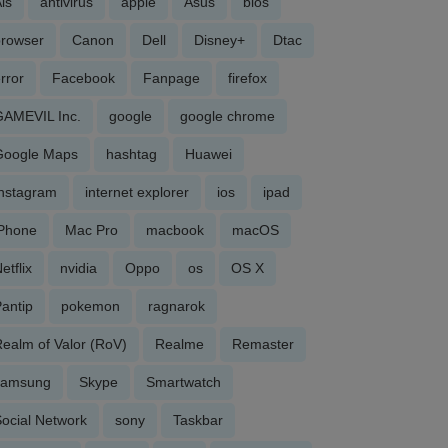
is
antivirus
apple
Asus
bios
browser
Canon
Dell
Disney+
Dtac
rror
Facebook
Fanpage
firefox
GAMEVIL Inc.
google
google chrome
Google Maps
hashtag
Huawei
Instagram
internet explorer
ios
ipad
iPhone
Mac Pro
macbook
macOS
etflix
nvidia
Oppo
os
OS X
antip
pokemon
ragnarok
ealm of Valor (RoV)
Realme
Remaster
samsung
Skype
Smartwatch
ocial Network
sony
Taskbar