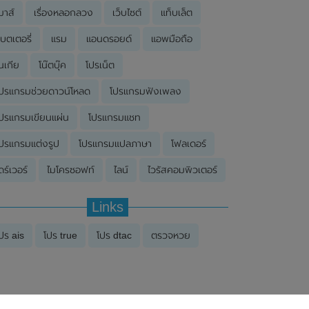
มาส์
เรื่องหลอกลวง
เว็บไซต์
แท็บเล็ต
บตเตอรี่
แรม
แอนดรอยด์
แอพมือถือ
นเกีย
โน๊ตบุ๊ค
โปรเน็ต
ปรแกรมช่วยดาวน์โหลด
โปรแกรมฟังเพลง
ปรแกรมเขียนแผ่น
โปรแกรมแชท
ปรแกรมแต่งรูป
โปรแกรมแปลภาษา
โฟลเดอร์
ดร์เวอร์
ไมโครซอฟท์
ไลน์
ไวรัสคอมพิวเตอร์
Links
ปร ais
โปร true
โปร dtac
ตรวจหวย