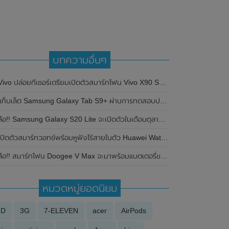
บทความอื่นๆ
ivo ปล่อยทีเซอร์เตรียมเปิดตัวสมาร์ทโฟน Vivo X90 Series เวอร์ชั่นวางขายทั่วโลกอย่างเป็นทางการในเร็วๆนี้
ท็บเล็ต Samsung Galaxy Tab S9+ ผ่านการทดสอบประสิทธิภาพบน Geekbench แล้ว มาพร้อมชิปเซ็ต Qualcomm Snapdragon 8 Gen 2 คาดเปิดตัวในเร็วๆนี้
ลือ!! Samsung Galaxy S20 Lite จะเปิดตัวในเดือนตุลาคม 2020 นี้
ปิดตัวสมาร์ทวอทช์พร้อมหูฟังไร้สายในตัว Huawei Watch Buds อย่างเป็นทางการแล้วในประเทศจีน มาพร้อมฟีเจอร์วัดอัตราการเต้นของหัวใจ และกันน้ำ IP54
ือ!! สมาร์ทโฟน Doogee V Max จะมาพร้อมแบตเตอรี่ขนาดใหญ่ 22,000 mAh , กล้อง Night Vision และชิปเซ็ต MediaTek Dimensity 1080 คาดอาจเปิดตัวในเดือนกุมภาพันธ์
หมวดหมู่ยอดนิยม
3D
3G
7-ELEVEN
acer
AirPods