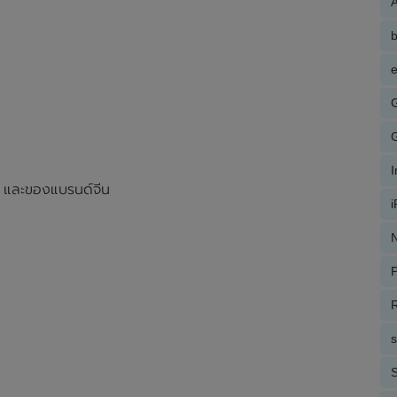
A
e
ุ่น และของแบรนด์จีน
N
P
R
S