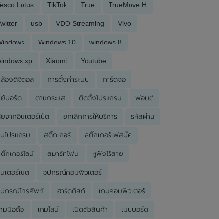
esco Lotus
TikTok
True
TrueMove H
witter
usb
VDO Streaming
Vivo
Windows
Windows 10
windows 8
windows xp
Xiaomi
Youtube
ล้องดิจิตอล
การตั้งค่าระบบ
การ์ดจอ
ีย์บอร์ด
ตามกระแส
ติดตั้งโปรแกรม
ฟอนต์
ัยจากอินเตอร์เน็ต
ยกเลิกการให้บริการ
รหัสผ่าน
ลบโปรแกรม
สติ๊กเกอร์
สติ๊กเกอร์เฟสบุ๊ค
ติ๊กเกอร์ไลน์
สมาร์ทโฟน
หูฟังไร้สาย
ินเตอร์เนต
อุปกรณ์คอมพิวเตอร์
ุปกรณ์โทรศัพท์
ฮาร์ดดิสก์
เกมคอมพิวเตอร์
กมมือถือ
เกมไลน์
เปิดตัวสินค้า
เมนบอร์ด