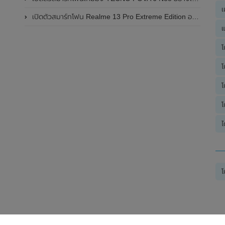
เ
เปิดตัวสมาร์ทโฟน Realme 13 Pro Extreme Edition อย่างเป็นทางการแล้วในประเทศจีน
แ
โ
โ
โ
โ
ไ
โ