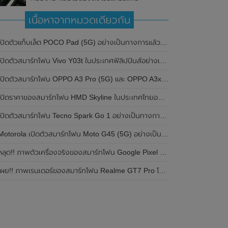
เนื้อหาจากหมวดเดียวกัน
ปิดตัวแท็บเล็ต POCO Pad (5G) อย่างเป็นทางการแล้วในประเทศอินเดีย มาพร้อมชิปเซ็ต Snapdragon 7s Gen 2 ของ Qualcomm และรองรับเครือข่าย 5G
ิดตัวสมาร์ทโฟน Vivo Y03t ในประเทศฟิลิปปินส์อย่างเป็นทางการแล้ว มาพร้อมชิปเซ็ต Unisoc T612 , กล้องหลัง ความละเอียด 13MP , แบตเตอรี่ 5,000mAh และหน้าจอแสดงผล LCD / 90Hz
ปิดตัวสมาร์ทโฟน OPPO A3 Pro (5G) และ OPPO A3x ในประเทศไทยอย่างเป็นทางการแล้ว ในราคาเริ่มต้นเพียง 3,999 บาท
ปิดราคาของสมาร์ทโฟน HMD Skyline ในประเทศไทยอย่างเป็นทางการแล้ว ราคา 14,990 บาท
ปิดตัวสมาร์ทโฟน Tecno Spark Go 1 อย่างเป็นทางการแล้ว มาพร้อมหน้าจอแสดงผล LCD / 120Hz , แบตเตอรี่ 5,000mAh และใช้ชิปเซ็ต Unisoc
Motorola เปิดตัวสมาร์ทโฟน Moto G45 (5G) อย่างเป็นทางการแล้วในอินเดีย
ลุด!! ภาพตัวเครื่องจริงของสมาร์ทโฟน Google Pixel 9a โชว์ดีไซน์ใหม่ กล้องหลังแบนราบ ไม่มีกรอบของกล้องแล้ว
ผย!! ภาพเรนเดอร์ของสมาร์ทโฟน Realme GT7 Pro โชว์ให้เห็นดีไซน์ใหม่ พร้อมเผยรายละเอียดสเปกที่สำคัญบางส่วน