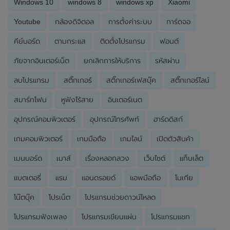
Windows 10
windows 8
windows xp
Xiaomi
Youtube
กล้องดิจิตอล
การตั้งค่าระบบ
การ์ดจอ
คีย์บอร์ด
ตามกระแส
ติดตั้งโปรแกรม
ฟอนต์
ภัยจากอินเตอร์เน็ต
ยกเลิกการให้บริการ
รหัสผ่าน
ลบโปรแกรม
สติ๊กเกอร์
สติ๊กเกอร์เฟสบุ๊ค
สติ๊กเกอร์ไลน์
สมาร์ทโฟน
หูฟังไร้สาย
อินเตอร์เนต
อุปกรณ์คอมพิวเตอร์
อุปกรณ์โทรศัพท์
ฮาร์ดดิสก์
เกมคอมพิวเตอร์
เกมมือถือ
เกมไลน์
เปิดตัวสินค้า
เมนบอร์ด
เมาส์
เรื่องหลอกลวง
เว็บไซต์
แท็บเล็ต
แบตเตอรี่
แรม
แอนดรอยด์
แอพมือถือ
โนเกีย
โน๊ตบุ๊ค
โปรเน็ต
โปรแกรมช่วยดาวน์โหลด
โปรแกรมฟังเพลง
โปรแกรมเขียนแผ่น
โปรแกรมแชท