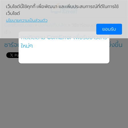
เว็บไซต์นี้ใช้คุกกี้ เพื่อพัฒนา และเพิ่มประสบการณ์ที่ดีในการใช้
เว็บไซต์
นโยบายความเป็นส่วนตัว
ComError.com
»
มือถือ/แท็บเล็ต
» วิธีชาร์ตแบตโทรศัพท์ให้เต็ม
ยอมรับ
เร็ว
กดติดตาม ComError เพื่อรับข่าวสาร
ชาร์จแบตเตอรี่โทรศัพท์อย่างไรให้เต็มเร็วยิ่งขึ้น
ใหม่ๆ