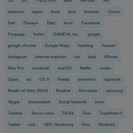
3D
3G
7-ELEVEN
acer
AirPods
Ais
antivirus
apple
Asus
bios
browser
Canon
Dell
Disney+
Dtac
error
Facebook
Fanpage
firefox
GAMEVIL Inc.
google
google chrome
Google Maps
hashtag
Huawei
Instagram
internet explorer
ios
ipad
iPhone
Mac Pro
macbook
macOS
Netflix
nvidia
Oppo
os
OS X
Pantip
pokemon
ragnarok
Realm of Valor (RoV)
Realme
Remaster
samsung
Skype
Smartwatch
Social Network
sony
Taskbar
Tesco Lotus
TikTok
True
TrueMove H
Twitter
usb
VDO Streaming
Vivo
Windows