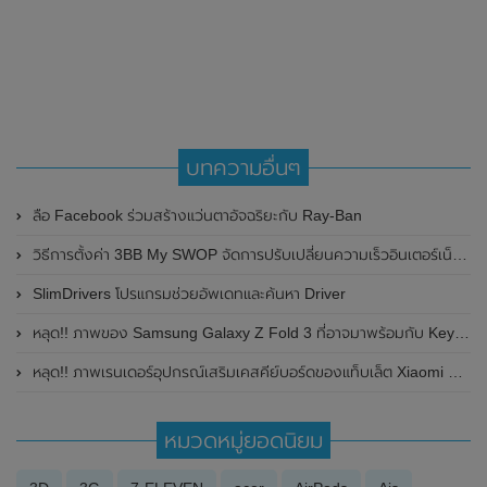
บทความอื่นๆ
ลือ Facebook ร่วมสร้างแว่นตาอัจฉริยะกับ Ray-Ban
วิธีการตั้งค่า 3BB My SWOP จัดการปรับเปลี่ยนความเร็วอินเตอร์เน็ต 3BB Fiber ด้วยตัวเอง
SlimDrivers โปรแกรมช่วยอัพเดทและค้นหา Driver
หลุด!! ภาพของ Samsung Galaxy Z Fold 3 ที่อาจมาพร้อมกับ Keyboard Slide แบบเลื่อนได้ ไม่ซ้ำใคร
หลุด!! ภาพเรนเดอร์อุปกรณ์เสริมเคสคีย์บอร์ดของแท็บเล็ต Xiaomi Mi Pad 5 ก่อนเปิดตัว
หมวดหมู่ยอดนิยม