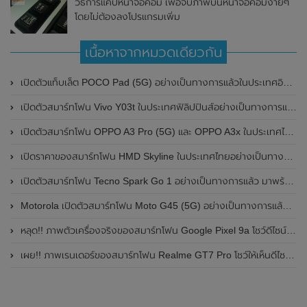
วิธีการแคปหน้าจอคอม เพื่อจับภาพบนหน้าจอคอมง่ายๆ
โดยไม่ต้องลงโปรแกรมเพิ่ม
เนื้อหาจากหมวดเดียวกัน
เปิดตัวแท็บเล็ต POCO Pad (5G) อย่างเป็นทางการแล้วในประเทศอินเดีย มาพร้อมชิปเซ็ต Snapdragon 7s Gen 2 ของ Qualcomm และรองรับเครือข่าย 5G
เปิดตัวสมาร์ทโฟน Vivo Y03t ในประเทศฟิลิปปินส์อย่างเป็นทางการแล้ว มาพร้อมชิปเซ็ต Unisoc T612 , กล้องหลัง ความละเอียด 13MP , แบตเตอรี่ 5,000mAh และหน้าจอแสดงผล LCD / 90Hz
เปิดตัวสมาร์ทโฟน OPPO A3 Pro (5G) และ OPPO A3x ในประเทศไทยอย่างเป็นทางการแล้ว ในราคาเริ่มต้นเพียง 3,999 บาท
เปิดราคาของสมาร์ทโฟน HMD Skyline ในประเทศไทยอย่างเป็นทางการแล้ว ราคา 14,990 บาท
เปิดตัวสมาร์ทโฟน Tecno Spark Go 1 อย่างเป็นทางการแล้ว มาพร้อมหน้าจอแสดงผล LCD / 120Hz , แบตเตอรี่ 5,000mAh และใช้ชิปเซ็ต Unisoc
Motorola เปิดตัวสมาร์ทโฟน Moto G45 (5G) อย่างเป็นทางการแล้วในอินเดีย
หลุด!! ภาพตัวเครื่องจริงของสมาร์ทโฟน Google Pixel 9a โชว์ดีไซน์ใหม่ กล้องหลังแบนราบ ไม่มีกรอบของกล้องแล้ว
เผย!! ภาพเรนเดอร์ของสมาร์ทโฟน Realme GT7 Pro โชว์ให้เห็นดีไซน์ใหม่ พร้อมเผยรายละเอียดสเปกที่สำคัญบางส่วน