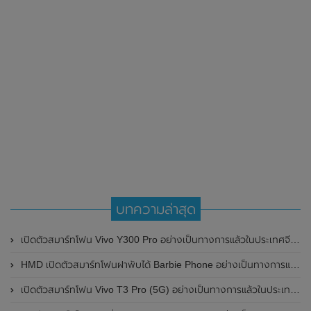
บทความล่าสุด
เปิดตัวสมาร์ทโฟน Vivo Y300 Pro อย่างเป็นทางการแล้วในประเทศจีน มาพร้อมดีไซน์พรีเมี่ยม ทนทาน และแบตเตอรี่สุดอึดขนาดใหญ่ 6,500mAh พร้อมรองรับการชาร์จไว 80W
HMD เปิดตัวสมาร์ทโฟนฝาพับได้ Barbie Phone อย่างเป็นทางการแล้ว มาพร้อมธีมสีชมพูสดใส
เปิดตัวสมาร์ทโฟน Vivo T3 Pro (5G) อย่างเป็นทางการแล้วในประเทศอินเดีย