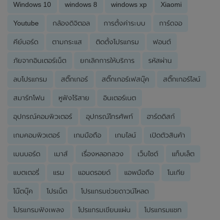
Windows 10
windows 8
windows xp
Xiaomi
Youtube
กล้องดิจิตอล
การตั้งค่าระบบ
การ์ดจอ
คีย์บอร์ด
ตามกระแส
ติดตั้งโปรแกรม
ฟอนต์
ภัยจากอินเตอร์เน็ต
ยกเลิกการให้บริการ
รหัสผ่าน
ลบโปรแกรม
สติ๊กเกอร์
สติ๊กเกอร์เฟสบุ๊ค
สติ๊กเกอร์ไลน์
สมาร์ทโฟน
หูฟังไร้สาย
อินเตอร์เนต
อุปกรณ์คอมพิวเตอร์
อุปกรณ์โทรศัพท์
ฮาร์ดดิสก์
เกมคอมพิวเตอร์
เกมมือถือ
เกมไลน์
เปิดตัวสินค้า
เมนบอร์ด
เมาส์
เรื่องหลอกลวง
เว็บไซต์
แท็บเล็ต
แบตเตอรี่
แรม
แอนดรอยด์
แอพมือถือ
โนเกีย
โน๊ตบุ๊ค
โปรเน็ต
โปรแกรมช่วยดาวน์โหลด
โปรแกรมฟังเพลง
โปรแกรมเขียนแผ่น
โปรแกรมแชท