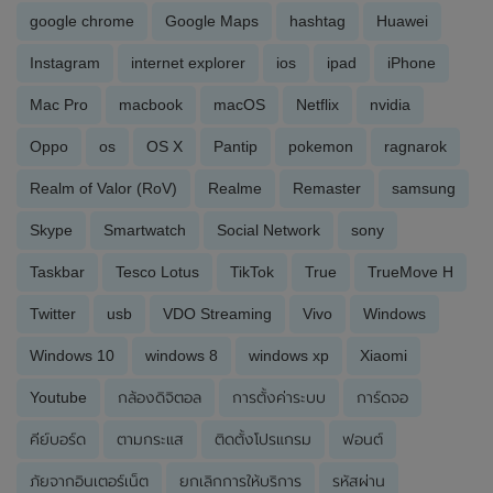
google chrome
Google Maps
hashtag
Huawei
Instagram
internet explorer
ios
ipad
iPhone
Mac Pro
macbook
macOS
Netflix
nvidia
Oppo
os
OS X
Pantip
pokemon
ragnarok
Realm of Valor (RoV)
Realme
Remaster
samsung
Skype
Smartwatch
Social Network
sony
Taskbar
Tesco Lotus
TikTok
True
TrueMove H
Twitter
usb
VDO Streaming
Vivo
Windows
Windows 10
windows 8
windows xp
Xiaomi
Youtube
กล้องดิจิตอล
การตั้งค่าระบบ
การ์ดจอ
คีย์บอร์ด
ตามกระแส
ติดตั้งโปรแกรม
ฟอนต์
ภัยจากอินเตอร์เน็ต
ยกเลิกการให้บริการ
รหัสผ่าน