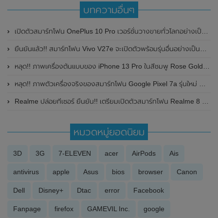
บทความอื่นๆ
เปิดตัวสมาร์ทโฟน OnePlus 10 Pro เวอร์ชั่นวางขายทั่วโลกอย่างเป็นทางการแล้ว
ยืนยันแล้ว!! สมาร์ทโฟน Vivo V27e จะเปิดตัวพร้อมรุ่นอื่นอย่างเป็นทางการที่ประเทศอินเดีย ในวันที่ 1 มีนาคม 2023 นี้ พร้อมทั้งเผยรายละเอียดสเปกที่สำคัญ
หลุด!! ภาพเครื่องต้นแบบของ iPhone 13 Pro ในสีชมพู Rose Gold โชว์ดีไซน์ด้านหลังก่อนเปิดตัวในเร็วๆนี้
หลุด!! ภาพตัวเครื่องจริงของสมาร์ทโฟน Google Pixel 7a รุ่นใหม่ พร้อมเผยรายละเอียดสเปก
Realme ปล่อยทีเซอร์ ยืนยัน!! เตรียมเปิดตัวสมาร์ทโฟน Realme 8 Series กล้องหลังความละเอียด 108MP ในวันที่ 24 เดือนมีนาคม 2021 นี้
หมวดหมู่ยอดนิยม
3D
3G
7-ELEVEN
acer
AirPods
Ais
antivirus
apple
Asus
bios
browser
Canon
Dell
Disney+
Dtac
error
Facebook
Fanpage
firefox
GAMEVIL Inc.
google