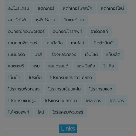
ลบโปรแกรม
สติ๊กเกอร์
สติ๊กเกอร์เฟสบุ๊ค
สติ๊กเกอร์ไลน์
สมาร์ทโฟน
หูฟังไร้สาย
อินเตอร์เนต
อุปกรณ์คอมพิวเตอร์
อุปกรณ์โทรศัพท์
ฮาร์ดดิสก์
เกมคอมพิวเตอร์
เกมมือถือ
เกมไลน์
เปิดตัวสินค้า
เมนบอร์ด
เมาส์
เรื่องหลอกลวง
เว็บไซต์
แท็บเล็ต
แบตเตอรี่
แรม
แอนดรอยด์
แอพมือถือ
โนเกีย
โน๊ตบุ๊ค
โปรเน็ต
โปรแกรมช่วยดาวน์โหลด
โปรแกรมฟังเพลง
โปรแกรมเขียนแผ่น
โปรแกรมแชท
โปรแกรมแต่งรูป
โปรแกรมแปลภาษา
โฟลเดอร์
ไดร์เวอร์
ไมโครซอฟท์
ไลน์
ไวรัสคอมพิวเตอร์
Links