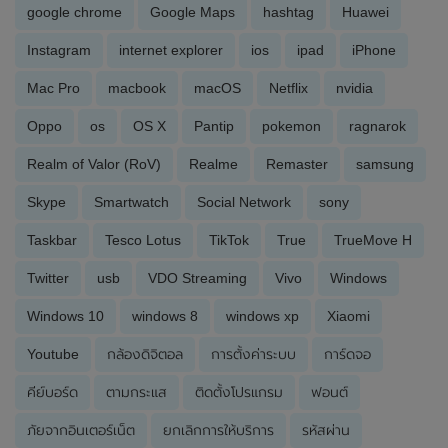
google chrome
Google Maps
hashtag
Huawei
Instagram
internet explorer
ios
ipad
iPhone
Mac Pro
macbook
macOS
Netflix
nvidia
Oppo
os
OS X
Pantip
pokemon
ragnarok
Realm of Valor (RoV)
Realme
Remaster
samsung
Skype
Smartwatch
Social Network
sony
Taskbar
Tesco Lotus
TikTok
True
TrueMove H
Twitter
usb
VDO Streaming
Vivo
Windows
Windows 10
windows 8
windows xp
Xiaomi
Youtube
กล้องดิจิตอล
การตั้งค่าระบบ
การ์ดจอ
คีย์บอร์ด
ตามกระแส
ติดตั้งโปรแกรม
ฟอนต์
ภัยจากอินเตอร์เน็ต
ยกเลิกการให้บริการ
รหัสผ่าน