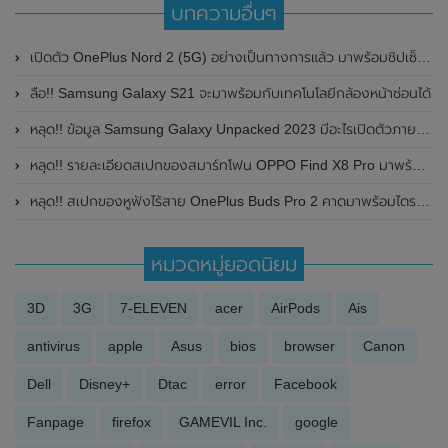
บทความอื่นๆ
เปิดตัว OnePlus Nord 2 (5G) อย่างเป็นทางการแล้ว มาพร้อมชิปเซ็ต Dimensity 1200-AI , กล้องหลังความละเอียดสูงถึง 50MP และรองรับการชาร์จไวแบบ Warp Charge ที่ 65W
ลือ!! Samsung Galaxy S21 จะมาพร้อมกับเทคโนโลยีกล้องหน้าซ่อนได้
หลุด!! ข้อมูล Samsung Galaxy Unpacked 2023 มีอะไรเปิดตัวภายในงานนี้บ้างไปดูกันครับ
หลุด!! รายละเอียดสเปกของสมาร์ทโฟน OPPO Find X8 Pro มาพร้อมชิปเซ็ต Dimensity 9400 และกล้องหลัง 4 ตัว พร้อมเลนส์ Telephoto (Periscope) แบบคู่
หลุด!! สเปกของหูฟังไร้สาย OnePlus Buds Pro 2 คาดมาพร้อมไดรเวอร์คู่ และแบตเตอรี่สามารถใช้งานนานถึง 38 ชั่วโมง
หมวดหมู่ยอดนิยม
3D
3G
7-ELEVEN
acer
AirPods
Ais
antivirus
apple
Asus
bios
browser
Canon
Dell
Disney+
Dtac
error
Facebook
Fanpage
firefox
GAMEVIL Inc.
google