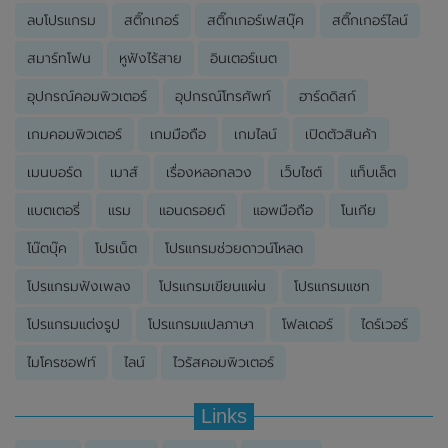
ลบโปรแกรม
สติ๊กเกอร์
สติ๊กเกอร์เฟสบุ๊ค
สติ๊กเกอร์ไลน์
สมาร์ทโฟน
หูฟังไร้สาย
อินเตอร์เนต
อุปกรณ์คอมพิวเตอร์
อุปกรณ์โทรศัพท์
ฮาร์ดดิสก์
เกมคอมพิวเตอร์
เกมมือถือ
เกมไลน์
เปิดตัวสินค้า
เมนบอร์ด
เมาส์
เรื่องหลอกลวง
เว็บไซต์
แท็บเล็ต
แบตเตอรี่
แรม
แอนดรอยด์
แอพมือถือ
โนเกีย
โน๊ตบุ๊ค
โปรเน็ต
โปรแกรมช่วยดาวน์โหลด
โปรแกรมฟังเพลง
โปรแกรมเขียนแผ่น
โปรแกรมแชท
โปรแกรมแต่งรูป
โปรแกรมแปลภาษา
โฟลเดอร์
ไดร์เวอร์
ไมโครซอฟท์
ไลน์
ไวรัสคอมพิวเตอร์
Links