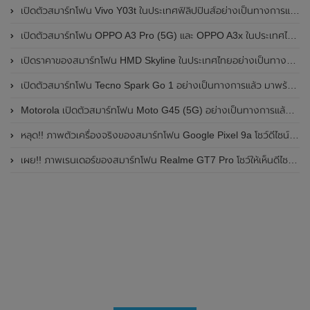
เปิดตัวสมาร์ทโฟน Vivo Y03t ในประเทศฟิลิปปินส์อย่างเป็นทางการแล้ว มาพร้อมชิปเซ็ต Unisoc T612 , กล้องหลัง ความละเอียด 13MP , แบตเตอรี่ 5,000mAh และหน้าจอแสดงผล LCD / 90Hz
เปิดตัวสมาร์ทโฟน OPPO A3 Pro (5G) และ OPPO A3x ในประเทศไทยอย่างเป็นทางการแล้ว ในราคาเริ่มต้นเพียง 3,999 บาท
เปิดราคาของสมาร์ทโฟน HMD Skyline ในประเทศไทยอย่างเป็นทางการแล้ว ราคา 14,990 บาท
เปิดตัวสมาร์ทโฟน Tecno Spark Go 1 อย่างเป็นทางการแล้ว มาพร้อมหน้าจอแสดงผล LCD / 120Hz , แบตเตอรี่ 5,000mAh และใช้ชิปเซ็ต Unisoc
Motorola เปิดตัวสมาร์ทโฟน Moto G45 (5G) อย่างเป็นทางการแล้วในอินเดีย
หลุด!! ภาพตัวเครื่องจริงของสมาร์ทโฟน Google Pixel 9a โชว์ดีไซน์ใหม่ กล้องหลังแบนราบ ไม่มีกรอบของกล้องแล้ว
เผย!! ภาพเรนเดอร์ของสมาร์ทโฟน Realme GT7 Pro โชว์ให้เห็นดีไซน์ใหม่ พร้อมเผยรายละเอียดสเปกที่สำคัญบางส่วน