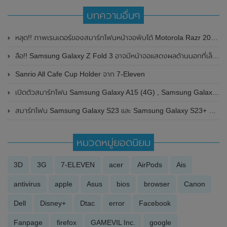
บทความอื่นๆ
หลุด!! ภาพเรนเดอร์ของสมาร์ทโฟนหน้าจอพับได้ Motorola Razr 2022 เวอร์ชั่นวางจำหน่ายนอกประเทศจีน
ลือ!! Samsung Galaxy Z Fold 3 อาจมีหน้าจอแสดงผลด้านนอกที่เล็กลง
Sanrio All Cafe Cup Holder จาก 7-Eleven
เปิดตัวสมาร์ทโฟน Samsung Galaxy A15 (4G) , Samsung Galaxy A15 (5G) และSamsung Galaxy A25 (5G) อย่างเป็นทางการแล้ว
สมาร์ทโฟน Samsung Galaxy S23 และ Samsung Galaxy S23+ ผ่านรับรองจาก FCC แล้ว พร้อมเผยรายละเอียดที่สำคัญบางส่วน
หมวดหมู่ยอดนิยม
3D
3G
7-ELEVEN
acer
AirPods
Ais
antivirus
apple
Asus
bios
browser
Canon
Dell
Disney+
Dtac
error
Facebook
Fanpage
firefox
GAMEVIL Inc.
google