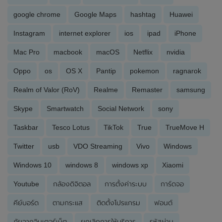
google chrome
Google Maps
hashtag
Huawei
Instagram
internet explorer
ios
ipad
iPhone
Mac Pro
macbook
macOS
Netflix
nvidia
Oppo
os
OS X
Pantip
pokemon
ragnarok
Realm of Valor (RoV)
Realme
Remaster
samsung
Skype
Smartwatch
Social Network
sony
Taskbar
Tesco Lotus
TikTok
True
TrueMove H
Twitter
usb
VDO Streaming
Vivo
Windows
Windows 10
windows 8
windows xp
Xiaomi
Youtube
กล้องดิจิตอล
การตั้งค่าระบบ
การ์ดจอ
คีย์บอร์ด
ตามกระแส
ติดตั้งโปรแกรม
ฟอนต์
ภัยจากอินเตอร์เน็ต
ยกเลิกการให้บริการ
รหัสผ่าน