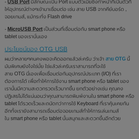
-
USB Port
มีลักษณะเป็น Port แบบตัวเมียซึ่งทำหน้าที่เป็นตัวที่
ให้อุปกรณ์ต่างๆเข้ามาเชื่อมต่อ เช่น สาย USB จากคีย์บอร์ด ,
จอยเกมส์, แม้กระทั่ง Flash drive
-
MicroUSB Port
เป็นส่วนที่เชื่อมต่อกับ smart phone หรือ
tablet ของเรานั่นเอง
ประโยชน์ของ OTG USB
ผมว่าหลายๆคนคงพอจะคิดออกแล้วล่ะครับ ว่าเจ้า
สาย OTG
นี้
มันพิเศษยังไงใช่มั้ย ใช่แล้วล่ะครับเราสามารถที่จะใช้
สาย OTG นี่เองเพื่อเชื่อมต่อกับอุปกรณ์ประเภท (I/O) ที่เรา
ต้องการได้ เพื่อทำให้การใช้งาน smart phone หรือ tablet ของ
เรานั้นมีความสะดวกรวดเร็วมากขึ้น ยกตัวอย่างเช่น คุณคง
ปฏิเสธไม่ได้แน่นอนว่าคุณสามารถพิมพ์งานใน smart phone หรือ
tablet ได้รวดเร็วและถนัดกว่าการใช้ Keyboard ที่เราคุ้นเคยกัน
อีกทั้งเรายังสามารถเชื่อมต่อจอยเกมส์ทำให้การเล่นเกมส์
ใน smart phone หรือ tablet นั้นสนุกและสะดวกขึ้นอีกด้วย