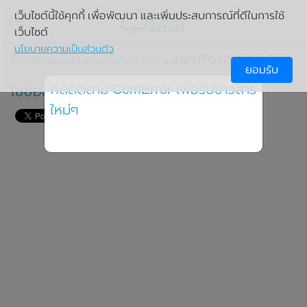
เว็บไซต์นี้ใช้คุกกี้ เพื่อพัฒนา และเพิ่มประสบการณ์ที่ดีในการใช้
เว็บไซต์
นโยบายความเป็นส่วนตัว
ComError.com
»
มือถือ/แท็บเล็ต
» สาย OTG USB คืออะไร
ยอมรับ
กดติดตาม ComError เพื่อรับข่าวสาร
ไขข้อสงสัย OTG USB คือสายอะไร?
ใหม่ๆ