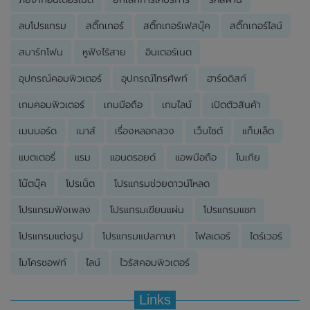
ลบโปรแกรม
สติ๊กเกอร์
สติ๊กเกอร์เฟสบุ๊ค
สติ๊กเกอร์ไลน์
สมาร์ทโฟน
หูฟังไร้สาย
อินเตอร์เนต
อุปกรณ์คอมพิวเตอร์
อุปกรณ์โทรศัพท์
ฮาร์ดดิสก์
เกมคอมพิวเตอร์
เกมมือถือ
เกมไลน์
เปิดตัวสินค้า
เมนบอร์ด
เมาส์
เรื่องหลอกลวง
เว็บไซต์
แท็บเล็ต
แบตเตอรี่
แรม
แอนดรอยด์
แอพมือถือ
โนเกีย
โน๊ตบุ๊ค
โปรเน็ต
โปรแกรมช่วยดาวน์โหลด
โปรแกรมฟังเพลง
โปรแกรมเขียนแผ่น
โปรแกรมแชท
โปรแกรมแต่งรูป
โปรแกรมแปลภาษา
โฟลเดอร์
ไดร์เวอร์
ไมโครซอฟท์
ไลน์
ไวรัสคอมพิวเตอร์
Links