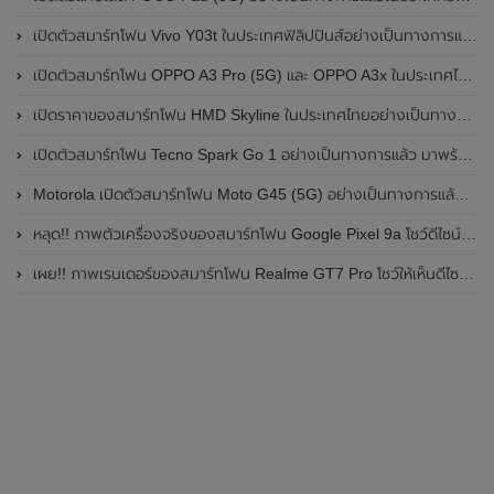
เปิดตัวสมาร์ทโฟน Vivo Y03t ในประเทศฟิลิปปินส์อย่างเป็นทางการแล้ว มาพร้อมชิปเซ็ต Unisoc T612 , กล้องหลัง ความละเอียด 13MP , แบตเตอรี่ 5,000mAh และหน้าจอแสดงผล LCD / 90Hz
เปิดตัวสมาร์ทโฟน OPPO A3 Pro (5G) และ OPPO A3x ในประเทศไทยอย่างเป็นทางการแล้ว ในราคาเริ่มต้นเพียง 3,999 บาท
เปิดราคาของสมาร์ทโฟน HMD Skyline ในประเทศไทยอย่างเป็นทางการแล้ว ราคา 14,990 บาท
เปิดตัวสมาร์ทโฟน Tecno Spark Go 1 อย่างเป็นทางการแล้ว มาพร้อมหน้าจอแสดงผล LCD / 120Hz , แบตเตอรี่ 5,000mAh และใช้ชิปเซ็ต Unisoc
Motorola เปิดตัวสมาร์ทโฟน Moto G45 (5G) อย่างเป็นทางการแล้วในอินเดีย
หลุด!! ภาพตัวเครื่องจริงของสมาร์ทโฟน Google Pixel 9a โชว์ดีไซน์ใหม่ กล้องหลังแบนราบ ไม่มีกรอบของกล้องแล้ว
เผย!! ภาพเรนเดอร์ของสมาร์ทโฟน Realme GT7 Pro โชว์ให้เห็นดีไซน์ใหม่ พร้อมเผยรายละเอียดสเปกที่สำคัญบางส่วน