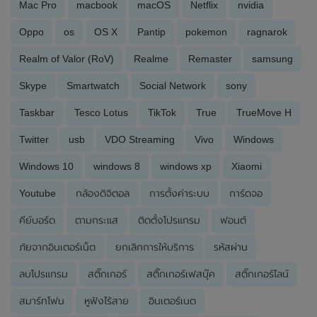
Mac Pro
macbook
macOS
Netflix
nvidia
Oppo
os
OS X
Pantip
pokemon
ragnarok
Realm of Valor (RoV)
Realme
Remaster
samsung
Skype
Smartwatch
Social Network
sony
Taskbar
Tesco Lotus
TikTok
True
TrueMove H
Twitter
usb
VDO Streaming
Vivo
Windows
Windows 10
windows 8
windows xp
Xiaomi
Youtube
กล้องดิจิตอล
การตั้งค่าระบบ
การ์ดจอ
คีย์บอร์ด
ตามกระแส
ติดตั้งโปรแกรม
ฟอนต์
ภัยจากอินเตอร์เน็ต
ยกเลิกการให้บริการ
รหัสผ่าน
ลบโปรแกรม
สติ๊กเกอร์
สติ๊กเกอร์เฟสบุ๊ค
สติ๊กเกอร์ไลน์
สมาร์ทโฟน
หูฟังไร้สาย
อินเตอร์เนต