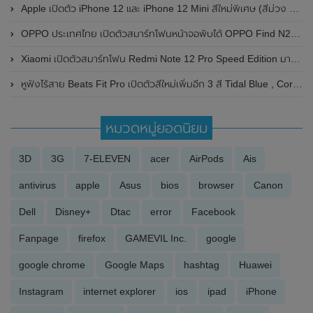
Apple เปิดตัว iPhone 12 และ iPhone 12 Mini สีใหม่พิเศษ (สีม่วง Purple) เริ่มเปิดให้สั่งซื้อล่วงหน้าแล้ว
OPPO ประเทศไทย เปิดตัวสมาร์ทโฟนหน้าจอพับได้ OPPO Find N2 Flip อย่างเป็นทางการแล้ว ในราคาเริ่มต้นที่ 29,990 บาท
Xiaomi เปิดตัวสมาร์ทโฟน Redmi Note 12 Pro Speed ​​Edition มาพร้อมชิปเซ็ต Qualcomm Snapdragon 778G , หน้าจอแสดงผล OLED , กล้องหลัง 108MP และแบตเตอรี่สุดอึด 5000mAh
หูฟังไร้สาย Beats Fit Pro เปิดตัวสีใหม่เพิ่มอีก 3 สี Tidal Blue , Coral Pink และ Volt Yellow
หมวดหมู่ยอดนิยม
3D
3G
7-ELEVEN
acer
AirPods
Ais
antivirus
apple
Asus
bios
browser
Canon
Dell
Disney+
Dtac
error
Facebook
Fanpage
firefox
GAMEVIL Inc.
google
google chrome
Google Maps
hashtag
Huawei
Instagram
internet explorer
ios
ipad
iPhone