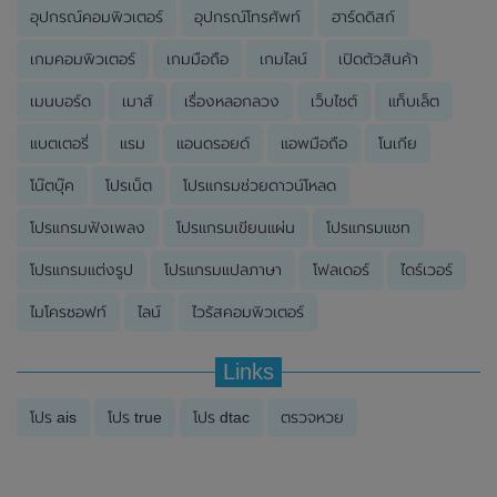
อุปกรณ์คอมพิวเตอร์
อุปกรณ์โทรศัพท์
ฮาร์ดดิสก์
เกมคอมพิวเตอร์
เกมมือถือ
เกมไลน์
เปิดตัวสินค้า
เมนบอร์ด
เมาส์
เรื่องหลอกลวง
เว็บไซต์
แท็บเล็ต
แบตเตอรี่
แรม
แอนดรอยด์
แอพมือถือ
โนเกีย
โน๊ตบุ๊ค
โปรเน็ต
โปรแกรมช่วยดาวน์โหลด
โปรแกรมฟังเพลง
โปรแกรมเขียนแผ่น
โปรแกรมแชท
โปรแกรมแต่งรูป
โปรแกรมแปลภาษา
โฟลเดอร์
ไดร์เวอร์
ไมโครซอฟท์
ไลน์
ไวรัสคอมพิวเตอร์
Links
โปร ais
โปร true
โปร dtac
ตรวจหวย