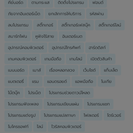
คีย์บอร์ด
ตามกระแส
ติดตั้งโปรแกรม
ฟอนต์
ภัยจากอินเตอร์เน็ต
ยกเลิกการให้บริการ
รหัสผ่าน
ลบโปรแกรม
สติ๊กเกอร์
สติ๊กเกอร์เฟสบุ๊ค
สติ๊กเกอร์ไลน์
สมาร์ทโฟน
หูฟังไร้สาย
อินเตอร์เนต
อุปกรณ์คอมพิวเตอร์
อุปกรณ์โทรศัพท์
ฮาร์ดดิสก์
เกมคอมพิวเตอร์
เกมมือถือ
เกมไลน์
เปิดตัวสินค้า
เมนบอร์ด
เมาส์
เรื่องหลอกลวง
เว็บไซต์
แท็บเล็ต
แบตเตอรี่
แรม
แอนดรอยด์
แอพมือถือ
โนเกีย
โน๊ตบุ๊ค
โปรเน็ต
โปรแกรมช่วยดาวน์โหลด
โปรแกรมฟังเพลง
โปรแกรมเขียนแผ่น
โปรแกรมแชท
โปรแกรมแต่งรูป
โปรแกรมแปลภาษา
โฟลเดอร์
ไดร์เวอร์
ไมโครซอฟท์
ไลน์
ไวรัสคอมพิวเตอร์