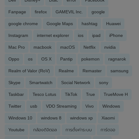
Dell
Disney+
Dtac
error
Facebook
Fanpage
firefox
GAMEVIL Inc.
google
google chrome
Google Maps
hashtag
Huawei
Instagram
internet explorer
ios
ipad
iPhone
Mac Pro
macbook
macOS
Netflix
nvidia
Oppo
os
OS X
Pantip
pokemon
ragnarok
Realm of Valor (RoV)
Realme
Remaster
samsung
Skype
Smartwatch
Social Network
sony
Taskbar
Tesco Lotus
TikTok
True
TrueMove H
Twitter
usb
VDO Streaming
Vivo
Windows
Windows 10
windows 8
windows xp
Xiaomi
Youtube
กล้องดิจิตอล
การตั้งค่าระบบ
การ์ดจอ