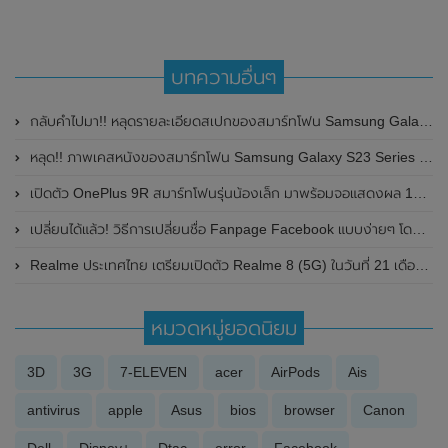
บทความอื่นๆ
กลับคำไปมา!! หลุดรายละเอียดสเปกของสมาร์ทโฟน Samsung Galaxy S23 FE (Fan Edition) อาจเปิดตัวในช่วงปลายปี 2023 นี้
หลุด!! ภาพเคสหนังของสมาร์ทโฟน Samsung Galaxy S23 Series ก่อนเปิดตัวในวันที่ 1 เดือนกุมภาพันธ์ 2023 นี้
เปิดตัว OnePlus 9R สมาร์ทโฟนรุ่นน้องเล็ก มาพร้อมจอแสดงผล 120Hz และชิปเซ็ต Qualcomm Snapdragon 870 วางจำหน่ายในประเทศอินเดียเท่านั้น
เปลี่ยนได้แล้ว! วิธีการเปลี่ยนชื่อ Fanpage Facebook แบบง่ายๆ โดยไม่ต้องสร้างใหม่
Realme ประเทศไทย เตรียมเปิดตัว Realme 8 (5G) ในวันที่ 21 เดือนเมษายน 2021 พร้อมเผยรายละเอียดสเปก
หมวดหมู่ยอดนิยม
3D
3G
7-ELEVEN
acer
AirPods
Ais
antivirus
apple
Asus
bios
browser
Canon