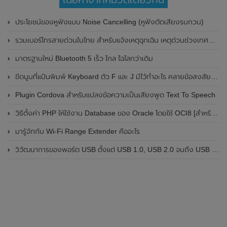
ประโยชน์ของหูฟังแบบ Noise Cancelling (หูฟังตัดเสียงรบกวน)
รวมเบอร์โทรสายด่วนในไทย สำหรับแจ้งเหตุฉุกเฉิน เหตุด่วนช่วงเทศกาล เบอร์ธนาคาร และผู้ให้บริการต่างๆ
มาตรฐานใหม่ Bluetooth 5 เร็ว ไกล ไฉไลกว่าเดิม
ขีดนูนที่แป้นพิมพ์ Keyboard ตัว F และ J มีไว้ทำอะไร คลายข้อสงสัย ขีดที่ปุ่มบนคีย์บอร์ดคืออะไร
Plugin Cordova สำหรับแปลงข้อความเป็นเสียงพูด Text To Speech
วิธีตั้งค่า PHP ให้ใช้งาน Database ของ Oracle โดยใช้ OCI8 [สำหรับ Mac OSX]
มารู้จักกับ Wi-Fi Range Extender คืออะไร
วิวัฒนาการของพอร์ต USB ตั้งแต่ USB 1.0, USB 2.0 จนถึง USB 4 ในปัจจุบัน