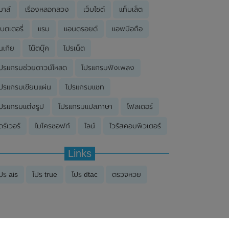
มาส์
เรื่องหลอกลวง
เว็บไซต์
แท็บเล็ต
บตเตอรี่
แรม
แอนดรอยด์
แอพมือถือ
นเกีย
โน๊ตบุ๊ค
โปรเน็ต
ปรแกรมช่วยดาวน์โหลด
โปรแกรมฟังเพลง
ปรแกรมเขียนแผ่น
โปรแกรมแชท
ปรแกรมแต่งรูป
โปรแกรมแปลภาษา
โฟลเดอร์
ดร์เวอร์
ไมโครซอฟท์
ไลน์
ไวรัสคอมพิวเตอร์
Links
ปร ais
โปร true
โปร dtac
ตรวจหวย