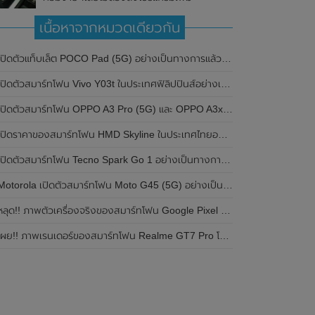
เนื้อหาจากหมวดเดียวกัน
ปิดตัวแท็บเล็ต POCO Pad (5G) อย่างเป็นทางการแล้วในประเทศอินเดีย มาพร้อมชิปเซ็ต Snapdragon 7s Gen 2 ของ Qualcomm และรองรับเครือข่าย 5G
ิดตัวสมาร์ทโฟน Vivo Y03t ในประเทศฟิลิปปินส์อย่างเป็นทางการแล้ว มาพร้อมชิปเซ็ต Unisoc T612 , กล้องหลัง ความละเอียด 13MP , แบตเตอรี่ 5,000mAh และหน้าจอแสดงผล LCD / 90Hz
ปิดตัวสมาร์ทโฟน OPPO A3 Pro (5G) และ OPPO A3x ในประเทศไทยอย่างเป็นทางการแล้ว ในราคาเริ่มต้นเพียง 3,999 บาท
ปิดราคาของสมาร์ทโฟน HMD Skyline ในประเทศไทยอย่างเป็นทางการแล้ว ราคา 14,990 บาท
ปิดตัวสมาร์ทโฟน Tecno Spark Go 1 อย่างเป็นทางการแล้ว มาพร้อมหน้าจอแสดงผล LCD / 120Hz , แบตเตอรี่ 5,000mAh และใช้ชิปเซ็ต Unisoc
Motorola เปิดตัวสมาร์ทโฟน Moto G45 (5G) อย่างเป็นทางการแล้วในอินเดีย
ลุด!! ภาพตัวเครื่องจริงของสมาร์ทโฟน Google Pixel 9a โชว์ดีไซน์ใหม่ กล้องหลังแบนราบ ไม่มีกรอบของกล้องแล้ว
ผย!! ภาพเรนเดอร์ของสมาร์ทโฟน Realme GT7 Pro โชว์ให้เห็นดีไซน์ใหม่ พร้อมเผยรายละเอียดสเปกที่สำคัญบางส่วน