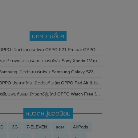
บทความอื่นๆ
OPPO เปิดตัวสมาร์ทโฟน OPPO F21 Pro และ OPPO F21 Pro (5G)
ลุด!! ภาพเรนเดอร์ของสมาร์ทโฟน Sony Xperia 1V ในสีม่วงใหม่ พร้อมเผยรายละเอียดสเปกที่สำคัญบางส่วน ลุ้นเปิดตัวในในงาน MWC 2023 นี้
Samsung เปิดตัวสมาร์ทโฟน Samsung Galaxy S23 Ultra สองสีใหม่ในประเทศอินเดีย
PPO ประเทศไทย เปิดตัวแท็บเล็ต OPPO Pad Air สีม่วงใหม่ ดีไซน์สวย ทันสมัย ในราคาเพียง 10,990 บาท
เตรียมพบกับสมาร์ทวอทช์รุ่นใหม่ OPPO Watch Free ในเร็วๆนี้
หมวดหมู่ยอดนิยม
3D
3G
7-ELEVEN
acer
AirPods