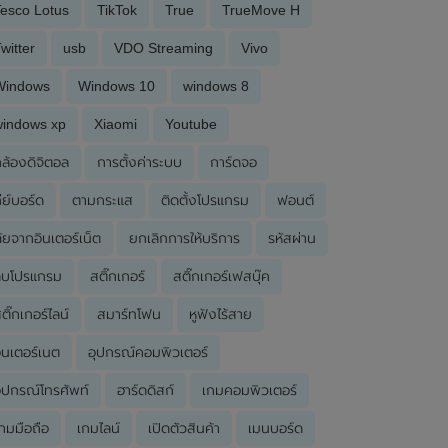
esco Lotus
TikTok
True
TrueMove H
witter
usb
VDO Streaming
Vivo
Windows
Windows 10
windows 8
windows xp
Xiaomi
Youtube
ล้องดิจิตอล
การตั้งค่าระบบ
การ์ดจอ
ีย์บอร์ด
ตามกระแส
ติดตั้งโปรแกรม
ฟอนต์
ัยจากอินเตอร์เน็ต
ยกเลิกการให้บริการ
รหัสผ่าน
ลบโปรแกรม
สติ๊กเกอร์
สติ๊กเกอร์เฟสบุ๊ค
ติ๊กเกอร์ไลน์
สมาร์ทโฟน
หูฟังไร้สาย
ินเตอร์เนต
อุปกรณ์คอมพิวเตอร์
ุปกรณ์โทรศัพท์
ฮาร์ดดิสก์
เกมคอมพิวเตอร์
กมมือถือ
เกมไลน์
เปิดตัวสินค้า
เมนบอร์ด