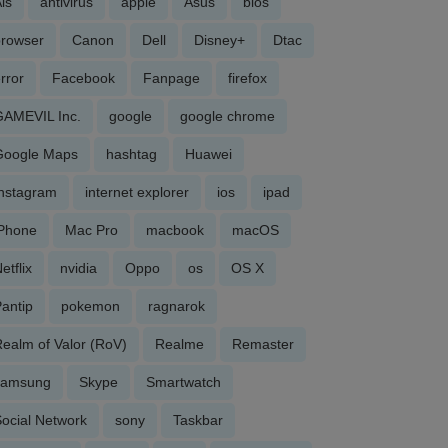
is
antivirus
apple
Asus
bios
browser
Canon
Dell
Disney+
Dtac
rror
Facebook
Fanpage
firefox
GAMEVIL Inc.
google
google chrome
Google Maps
hashtag
Huawei
Instagram
internet explorer
ios
ipad
iPhone
Mac Pro
macbook
macOS
etflix
nvidia
Oppo
os
OS X
antip
pokemon
ragnarok
ealm of Valor (RoV)
Realme
Remaster
samsung
Skype
Smartwatch
ocial Network
sony
Taskbar