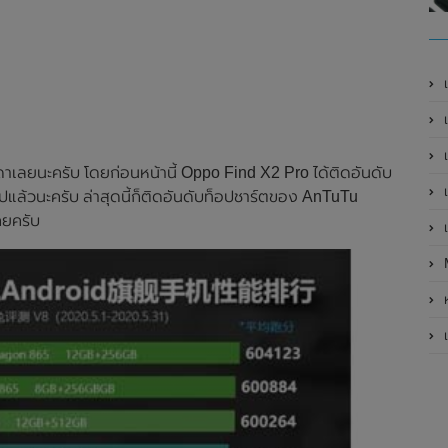
เ
เป
เ
ดาเลยนะครับ โดยก่อนหน้านี้ Oppo Find X2 Pro ได้ติดอันดับ
เ
ล้วนะครับ ล่าสุดนี้ก็ติดอันดับท็อปชาร์ตของ AnTuTu
คยครับ
เ
ห
เ