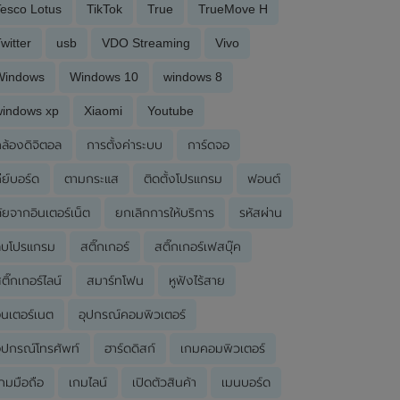
esco Lotus
TikTok
True
TrueMove H
witter
usb
VDO Streaming
Vivo
Windows
Windows 10
windows 8
windows xp
Xiaomi
Youtube
ล้องดิจิตอล
การตั้งค่าระบบ
การ์ดจอ
ีย์บอร์ด
ตามกระแส
ติดตั้งโปรแกรม
ฟอนต์
ัยจากอินเตอร์เน็ต
ยกเลิกการให้บริการ
รหัสผ่าน
ลบโปรแกรม
สติ๊กเกอร์
สติ๊กเกอร์เฟสบุ๊ค
ติ๊กเกอร์ไลน์
สมาร์ทโฟน
หูฟังไร้สาย
ินเตอร์เนต
อุปกรณ์คอมพิวเตอร์
ุปกรณ์โทรศัพท์
ฮาร์ดดิสก์
เกมคอมพิวเตอร์
กมมือถือ
เกมไลน์
เปิดตัวสินค้า
เมนบอร์ด