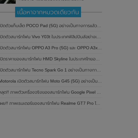
เนื้อหาจากหมวดเดียวกัน
ปิดตัวแท็บเล็ต POCO Pad (5G) อย่างเป็นทางการแล้วในประเทศอินเดีย มาพร้อมชิปเซ็ต Snapdragon 7s Gen 2 ของ Qualcomm และรองรับเครือข่าย 5G
ิดตัวสมาร์ทโฟน Vivo Y03t ในประเทศฟิลิปปินส์อย่างเป็นทางการแล้ว มาพร้อมชิปเซ็ต Unisoc T612 , กล้องหลัง ความละเอียด 13MP , แบตเตอรี่ 5,000mAh และหน้าจอแสดงผล LCD / 90Hz
ปิดตัวสมาร์ทโฟน OPPO A3 Pro (5G) และ OPPO A3x ในประเทศไทยอย่างเป็นทางการแล้ว ในราคาเริ่มต้นเพียง 3,999 บาท
ปิดราคาของสมาร์ทโฟน HMD Skyline ในประเทศไทยอย่างเป็นทางการแล้ว ราคา 14,990 บาท
ปิดตัวสมาร์ทโฟน Tecno Spark Go 1 อย่างเป็นทางการแล้ว มาพร้อมหน้าจอแสดงผล LCD / 120Hz , แบตเตอรี่ 5,000mAh และใช้ชิปเซ็ต Unisoc
Motorola เปิดตัวสมาร์ทโฟน Moto G45 (5G) อย่างเป็นทางการแล้วในอินเดีย
ลุด!! ภาพตัวเครื่องจริงของสมาร์ทโฟน Google Pixel 9a โชว์ดีไซน์ใหม่ กล้องหลังแบนราบ ไม่มีกรอบของกล้องแล้ว
ผย!! ภาพเรนเดอร์ของสมาร์ทโฟน Realme GT7 Pro โชว์ให้เห็นดีไซน์ใหม่ พร้อมเผยรายละเอียดสเปกที่สำคัญบางส่วน