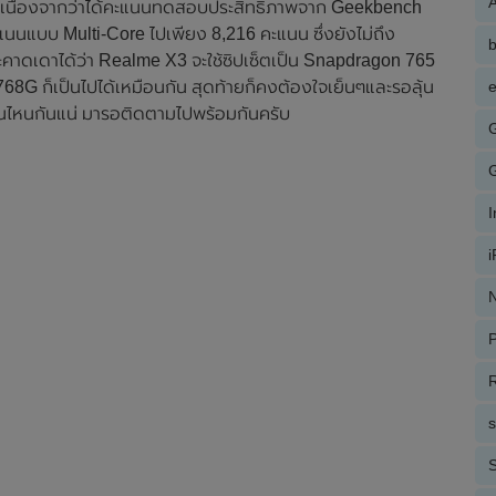
A
 เนื่องจากว่าได้คะแนนทดสอบประสิทธิภาพจาก Geekbench
นนแบบ Multi-Core ไปเพียง 8,216 คะแนน ซึ่งยังไม่ถึง
ะคาดเดาได้ว่า Realme X3 จะใช้ซิปเซ็ตเป็น Snapdragon 765
G ก็เป็นไปได้เหมือนกัน สุดท้ายก็คงต้องใจเย็นๆและรอลุ้น
e
รุ่นไหนกันแน่ มารอติดตามไปพร้อมกันครับ
N
P
R
S