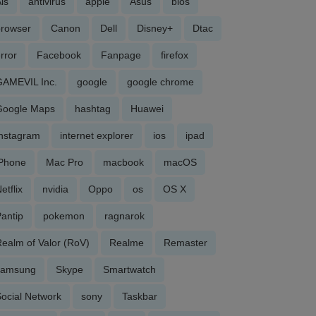
is
antivirus
apple
Asus
bios
browser
Canon
Dell
Disney+
Dtac
rror
Facebook
Fanpage
firefox
GAMEVIL Inc.
google
google chrome
Google Maps
hashtag
Huawei
Instagram
internet explorer
ios
ipad
iPhone
Mac Pro
macbook
macOS
etflix
nvidia
Oppo
os
OS X
antip
pokemon
ragnarok
ealm of Valor (RoV)
Realme
Remaster
samsung
Skype
Smartwatch
ocial Network
sony
Taskbar