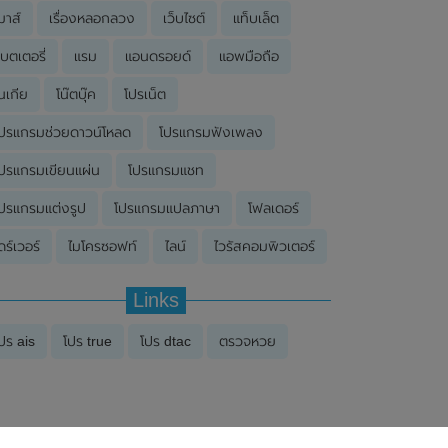
มาส์
เรื่องหลอกลวง
เว็บไซต์
แท็บเล็ต
บตเตอรี่
แรม
แอนดรอยด์
แอพมือถือ
นเกีย
โน๊ตบุ๊ค
โปรเน็ต
ปรแกรมช่วยดาวน์โหลด
โปรแกรมฟังเพลง
ปรแกรมเขียนแผ่น
โปรแกรมแชท
ปรแกรมแต่งรูป
โปรแกรมแปลภาษา
โฟลเดอร์
ดร์เวอร์
ไมโครซอฟท์
ไลน์
ไวรัสคอมพิวเตอร์
Links
ปร ais
โปร true
โปร dtac
ตรวจหวย