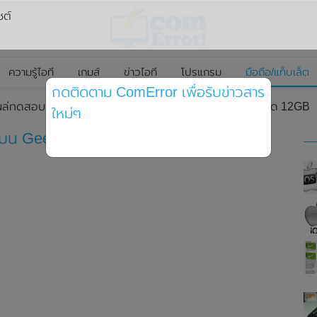
ซต์
ความรู้ไอที
เกมส์
ข่าวไอที
โปรแกรม
มือถือ/แท็บเล็ต
กดติดตาม ComError เพื่อรับข่าวสาร
ผล่ทดสอบประสิทธิภาพบน Geekbench มาพร้อม RAM ขนาด 12GB
ใหม่ๆ
พบน Geekbench มาพร้อม RAM ขนาด