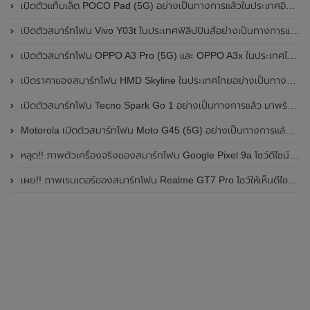
เปิดตัวแท็บเล็ต POCO Pad (5G) อย่างเป็นทางการแล้วในประเทศอินเดีย มาพร้อมชิปเซ็ต Snapdragon 7s Gen 2 ของ Qualcomm และรองรับเครือข่าย 5G
เปิดตัวสมาร์ทโฟน Vivo Y03t ในประเทศฟิลิปปินส์อย่างเป็นทางการแล้ว มาพร้อมชิปเซ็ต Unisoc T612 , กล้องหลัง ความละเอียด 13MP , แบตเตอรี่ 5,000mAh และหน้าจอแสดงผล LCD / 90Hz
เปิดตัวสมาร์ทโฟน OPPO A3 Pro (5G) และ OPPO A3x ในประเทศไทยอย่างเป็นทางการแล้ว ในราคาเริ่มต้นเพียง 3,999 บาท
เปิดราคาของสมาร์ทโฟน HMD Skyline ในประเทศไทยอย่างเป็นทางการแล้ว ราคา 14,990 บาท
เปิดตัวสมาร์ทโฟน Tecno Spark Go 1 อย่างเป็นทางการแล้ว มาพร้อมหน้าจอแสดงผล LCD / 120Hz , แบตเตอรี่ 5,000mAh และใช้ชิปเซ็ต Unisoc
Motorola เปิดตัวสมาร์ทโฟน Moto G45 (5G) อย่างเป็นทางการแล้วในอินเดีย
หลุด!! ภาพตัวเครื่องจริงของสมาร์ทโฟน Google Pixel 9a โชว์ดีไซน์ใหม่ กล้องหลังแบนราบ ไม่มีกรอบของกล้องแล้ว
เผย!! ภาพเรนเดอร์ของสมาร์ทโฟน Realme GT7 Pro โชว์ให้เห็นดีไซน์ใหม่ พร้อมเผยรายละเอียดสเปกที่สำคัญบางส่วน