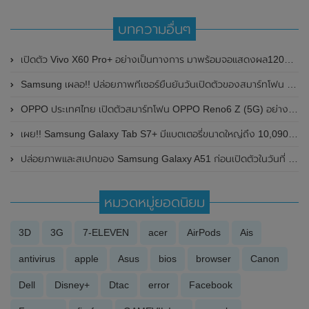
บทความอื่นๆ
เปิดตัว Vivo X60 Pro+ อย่างเป็นทางการ มาพร้อมจอแสดงผล120Hz ขนาด 6.56 นิ้ว , ชิปเซ็ต Snapdragon 888 , กล้องหลัง 4 ตัว เลนส์ Zeiss ความละเอียดสูงถึง 50MP และมีระบบกันสั่นแบบ Gimbal รุ่นใหม่
Samsung เผลอ!! ปล่อยภาพทีเซอร์ยืนยันวันเปิดตัวของสมาร์ทโฟน Samsung Galaxy S23 Series ในวันที่ 1 กุมภาพันธ์ 2023
OPPO ประเทศไทย เปิดตัวสมาร์ทโฟน OPPO Reno6 Z (5G) อย่างเป็นทางการแล้ว ในราคา 12,990 บาท
เผย!! Samsung Galaxy Tab S7+ มีแบตเตอรี่ขนาดใหญ่ถึง 10,090mAh และผ่านการรับรองความปลอดภัยแล้ว
ปล่อยภาพและสเปกของ Samsung Galaxy A51 ก่อนเปิดตัวในวันที่ 12 ธันวาคม 2019
หมวดหมู่ยอดนิยม
3D
3G
7-ELEVEN
acer
AirPods
Ais
antivirus
apple
Asus
bios
browser
Canon
Dell
Disney+
Dtac
error
Facebook