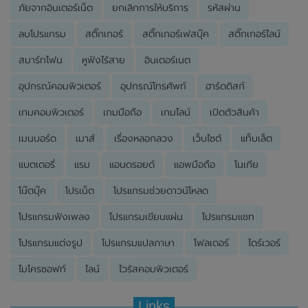
ภัยจากอินเตอร์เน็ต
ยกเลิกการให้บริการ
รหัสผ่าน
ลบโปรแกรม
สติ๊กเกอร์
สติ๊กเกอร์เฟสบุ๊ค
สติ๊กเกอร์ไลน์
สมาร์ทโฟน
หูฟังไร้สาย
อินเตอร์เนต
อุปกรณ์คอมพิวเตอร์
อุปกรณ์โทรศัพท์
ฮาร์ดดิสก์
เกมคอมพิวเตอร์
เกมมือถือ
เกมไลน์
เปิดตัวสินค้า
เมนบอร์ด
เมาส์
เรื่องหลอกลวง
เว็บไซต์
แท็บเล็ต
แบตเตอรี่
แรม
แอนดรอยด์
แอพมือถือ
โนเกีย
โน๊ตบุ๊ค
โปรเน็ต
โปรแกรมช่วยดาวน์โหลด
โปรแกรมฟังเพลง
โปรแกรมเขียนแผ่น
โปรแกรมแชท
โปรแกรมแต่งรูป
โปรแกรมแปลภาษา
โฟลเดอร์
ไดร์เวอร์
ไมโครซอฟท์
ไลน์
ไวรัสคอมพิวเตอร์
Links