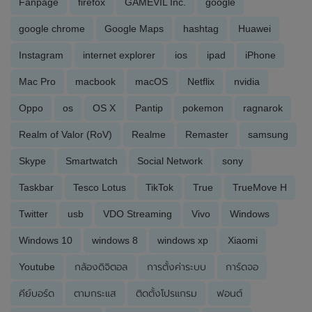
Fanpage
firefox
GAMEVIL Inc.
google
google chrome
Google Maps
hashtag
Huawei
Instagram
internet explorer
ios
ipad
iPhone
Mac Pro
macbook
macOS
Netflix
nvidia
Oppo
os
OS X
Pantip
pokemon
ragnarok
Realm of Valor (RoV)
Realme
Remaster
samsung
Skype
Smartwatch
Social Network
sony
Taskbar
Tesco Lotus
TikTok
True
TrueMove H
Twitter
usb
VDO Streaming
Vivo
Windows
Windows 10
windows 8
windows xp
Xiaomi
Youtube
กล้องดิจิตอล
การตั้งค่าระบบ
การ์ดจอ
คีย์บอร์ด
ตามกระแส
ติดตั้งโปรแกรม
ฟอนต์