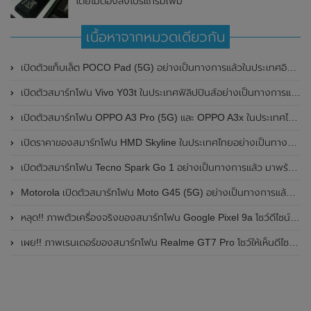
โดยไม่ต้องลงโปรแกรมเพิ่ม
เนื้อหาจากหมวดเดียวกัน
เปิดตัวแท็บเล็ต POCO Pad (5G) อย่างเป็นทางการแล้วในประเทศอินเดีย มาพร้อมชิปเซ็ต Snapdragon 7s Gen 2 ของ Qualcomm และรองรับเครือข่าย 5G
เปิดตัวสมาร์ทโฟน Vivo Y03t ในประเทศฟิลิปปินส์อย่างเป็นทางการแล้ว มาพร้อมชิปเซ็ต Unisoc T612 , กล้องหลัง ความละเอียด 13MP , แบตเตอรี่ 5,000mAh และหน้าจอแสดงผล LCD / 90Hz
เปิดตัวสมาร์ทโฟน OPPO A3 Pro (5G) และ OPPO A3x ในประเทศไทยอย่างเป็นทางการแล้ว ในราคาเริ่มต้นเพียง 3,999 บาท
เปิดราคาของสมาร์ทโฟน HMD Skyline ในประเทศไทยอย่างเป็นทางการแล้ว ราคา 14,990 บาท
เปิดตัวสมาร์ทโฟน Tecno Spark Go 1 อย่างเป็นทางการแล้ว มาพร้อมหน้าจอแสดงผล LCD / 120Hz , แบตเตอรี่ 5,000mAh และใช้ชิปเซ็ต Unisoc
Motorola เปิดตัวสมาร์ทโฟน Moto G45 (5G) อย่างเป็นทางการแล้วในอินเดีย
หลุด!! ภาพตัวเครื่องจริงของสมาร์ทโฟน Google Pixel 9a โชว์ดีไซน์ใหม่ กล้องหลังแบนราบ ไม่มีกรอบของกล้องแล้ว
เผย!! ภาพเรนเดอร์ของสมาร์ทโฟน Realme GT7 Pro โชว์ให้เห็นดีไซน์ใหม่ พร้อมเผยรายละเอียดสเปกที่สำคัญบางส่วน