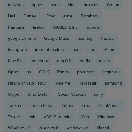
antivirus
apple
Asus
bios
browser
Canon
Dell
Disney+
Dtac
error
Facebook
Fanpage
firefox
GAMEVIL Inc.
google
google chrome
Google Maps
hashtag
Huawei
Instagram
internet explorer
ios
ipad
iPhone
Mac Pro
macbook
macOS
Netflix
nvidia
Oppo
os
OS X
Pantip
pokemon
ragnarok
Realm of Valor (RoV)
Realme
Remaster
samsung
Skype
Smartwatch
Social Network
sony
Taskbar
Tesco Lotus
TikTok
True
TrueMove H
Twitter
usb
VDO Streaming
Vivo
Windows
Windows 10
windows 8
windows xp
Xiaomi