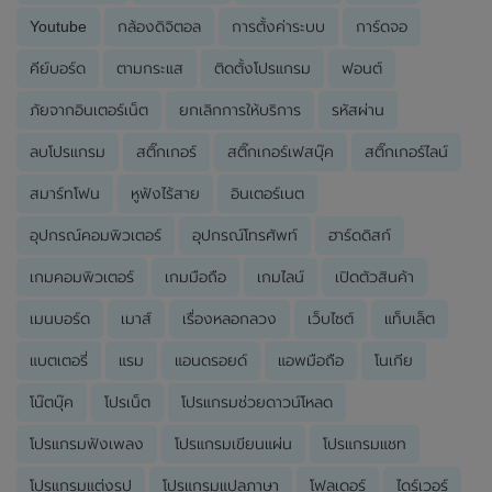
Youtube
กล้องดิจิตอล
การตั้งค่าระบบ
การ์ดจอ
คีย์บอร์ด
ตามกระแส
ติดตั้งโปรแกรม
ฟอนต์
ภัยจากอินเตอร์เน็ต
ยกเลิกการให้บริการ
รหัสผ่าน
ลบโปรแกรม
สติ๊กเกอร์
สติ๊กเกอร์เฟสบุ๊ค
สติ๊กเกอร์ไลน์
สมาร์ทโฟน
หูฟังไร้สาย
อินเตอร์เนต
อุปกรณ์คอมพิวเตอร์
อุปกรณ์โทรศัพท์
ฮาร์ดดิสก์
เกมคอมพิวเตอร์
เกมมือถือ
เกมไลน์
เปิดตัวสินค้า
เมนบอร์ด
เมาส์
เรื่องหลอกลวง
เว็บไซต์
แท็บเล็ต
แบตเตอรี่
แรม
แอนดรอยด์
แอพมือถือ
โนเกีย
โน๊ตบุ๊ค
โปรเน็ต
โปรแกรมช่วยดาวน์โหลด
โปรแกรมฟังเพลง
โปรแกรมเขียนแผ่น
โปรแกรมแชท
โปรแกรมแต่งรูป
โปรแกรมแปลภาษา
โฟลเดอร์
ไดร์เวอร์