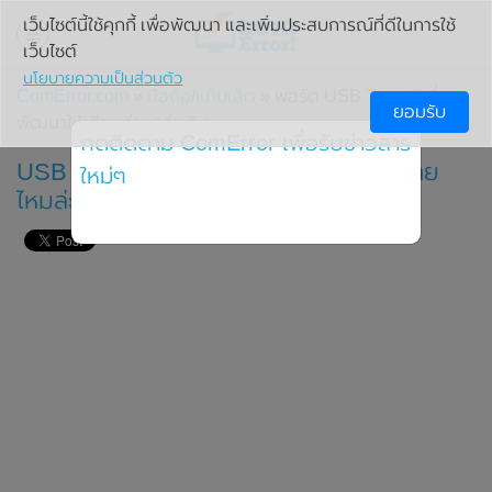
เว็บไซต์นี้ใช้คุกกี้ เพื่อพัฒนา และเพิ่มประสบการณ์ที่ดีในการใช้
เว็บไซต์
นโยบายความเป็นส่วนตัว
ComError.com
»
มือถือ/แท็บเล็ต
» พอร์ต USB Type-C ที่ถูก
ยอมรับ
พัฒนาให้เสียบง่ายกว่าเดิม
กดติดตาม ComError เพื่อรับข่าวสาร
USB Type-C จะสลับด้านไหนก็เสียบได้ ง่าย
ใหม่ๆ
ไหมล่ะ