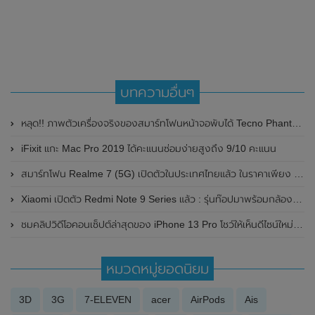
บทความอื่นๆ
หลุด!! ภาพตัวเครื่องจริงของสมาร์ทโฟนหน้าจอพับได้ Tecno Phantom V Fold เตรียมเปิดตัวทั่วโลกในวันที่ 28 กุมภาพันธ์ 2023 นี้
iFixit แกะ Mac Pro 2019 ได้คะแนนซ่อมง่ายสูงถึง 9/10 คะแนน
สมาร์ทโฟน Realme 7 (5G) เปิดตัวในประเทศไทยแล้ว ในราคาเพียง 9,999 บาท
Xiaomi เปิดตัว Redmi Note 9 Series แล้ว : รุ่นท๊อปมาพร้อมกล้องความละเอียดสูงถึง 108MP , หน้าจอมีอัตราการรีเฟรชเรทที่ 120 Hz
ชมคลิปวิดีโอคอนเซ็ปต์ล่าสุดของ iPhone 13 Pro โชว์ให้เห็นดีไซน์ใหม่ทุกมุม
หมวดหมู่ยอดนิยม
3D
3G
7-ELEVEN
acer
AirPods
Ais