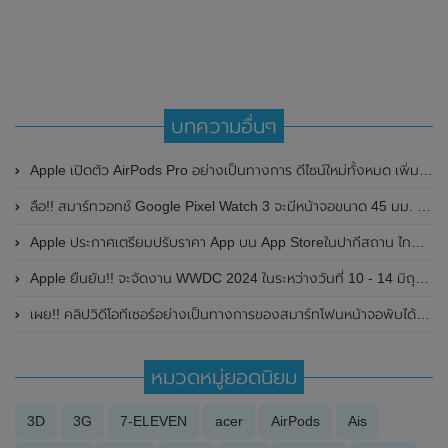
บทความอื่นๆ
Apple เปิดตัว AirPods Pro อย่างเป็นทางการ ดีไซน์ใหม่ทั้งหมด เพิ่มระบบตัดเสียงรบกวน
ลือ!! สมาร์ทวอทช์ Google Pixel Watch 3 จะมีหน้าจอขนาด 45 มม. ให้เลือกด้วย
Apple ประกาศเตรียมปรับราคา App บน App Storeในปากีสถาน ไทย และสิงคโปร์
Apple ยืนยัน!! จะจัดงาน WWDC 2024 ในระหว่างวันที่ 10 - 14 มิถุนายน 2024 นี้
เผย!! คลิปวิดีโอทีเซอร์อย่างเป็นทางการของสมาร์ทโฟนหน้าจอพับได้ Motorola Razr 2023 มาพร้อมหน้าจอแสดงผลด้านนอกขนาดใหญ่
หมวดหมู่ยอดนิยม
3D
3G
7-ELEVEN
acer
AirPods
Ais