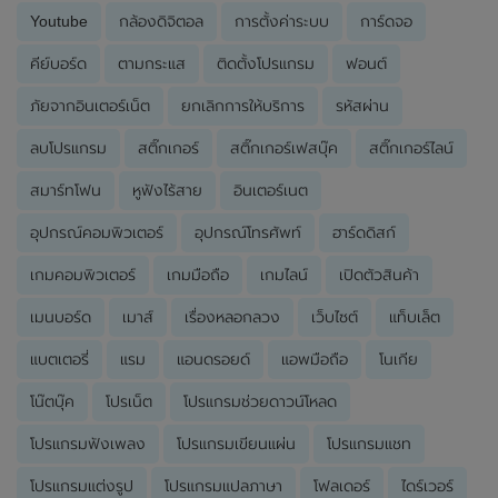
Youtube
กล้องดิจิตอล
การตั้งค่าระบบ
การ์ดจอ
คีย์บอร์ด
ตามกระแส
ติดตั้งโปรแกรม
ฟอนต์
ภัยจากอินเตอร์เน็ต
ยกเลิกการให้บริการ
รหัสผ่าน
ลบโปรแกรม
สติ๊กเกอร์
สติ๊กเกอร์เฟสบุ๊ค
สติ๊กเกอร์ไลน์
สมาร์ทโฟน
หูฟังไร้สาย
อินเตอร์เนต
อุปกรณ์คอมพิวเตอร์
อุปกรณ์โทรศัพท์
ฮาร์ดดิสก์
เกมคอมพิวเตอร์
เกมมือถือ
เกมไลน์
เปิดตัวสินค้า
เมนบอร์ด
เมาส์
เรื่องหลอกลวง
เว็บไซต์
แท็บเล็ต
แบตเตอรี่
แรม
แอนดรอยด์
แอพมือถือ
โนเกีย
โน๊ตบุ๊ค
โปรเน็ต
โปรแกรมช่วยดาวน์โหลด
โปรแกรมฟังเพลง
โปรแกรมเขียนแผ่น
โปรแกรมแชท
โปรแกรมแต่งรูป
โปรแกรมแปลภาษา
โฟลเดอร์
ไดร์เวอร์