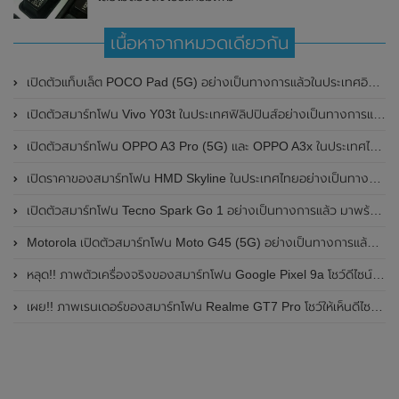
เนื้อหาจากหมวดเดียวกัน
เปิดตัวแท็บเล็ต POCO Pad (5G) อย่างเป็นทางการแล้วในประเทศอินเดีย มาพร้อมชิปเซ็ต Snapdragon 7s Gen 2 ของ Qualcomm และรองรับเครือข่าย 5G
เปิดตัวสมาร์ทโฟน Vivo Y03t ในประเทศฟิลิปปินส์อย่างเป็นทางการแล้ว มาพร้อมชิปเซ็ต Unisoc T612 , กล้องหลัง ความละเอียด 13MP , แบตเตอรี่ 5,000mAh และหน้าจอแสดงผล LCD / 90Hz
เปิดตัวสมาร์ทโฟน OPPO A3 Pro (5G) และ OPPO A3x ในประเทศไทยอย่างเป็นทางการแล้ว ในราคาเริ่มต้นเพียง 3,999 บาท
เปิดราคาของสมาร์ทโฟน HMD Skyline ในประเทศไทยอย่างเป็นทางการแล้ว ราคา 14,990 บาท
เปิดตัวสมาร์ทโฟน Tecno Spark Go 1 อย่างเป็นทางการแล้ว มาพร้อมหน้าจอแสดงผล LCD / 120Hz , แบตเตอรี่ 5,000mAh และใช้ชิปเซ็ต Unisoc
Motorola เปิดตัวสมาร์ทโฟน Moto G45 (5G) อย่างเป็นทางการแล้วในอินเดีย
หลุด!! ภาพตัวเครื่องจริงของสมาร์ทโฟน Google Pixel 9a โชว์ดีไซน์ใหม่ กล้องหลังแบนราบ ไม่มีกรอบของกล้องแล้ว
เผย!! ภาพเรนเดอร์ของสมาร์ทโฟน Realme GT7 Pro โชว์ให้เห็นดีไซน์ใหม่ พร้อมเผยรายละเอียดสเปกที่สำคัญบางส่วน