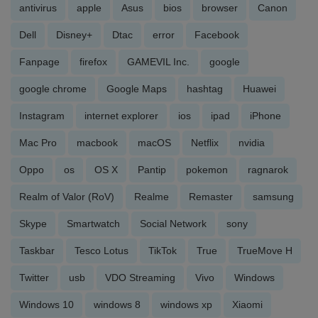
antivirus
apple
Asus
bios
browser
Canon
Dell
Disney+
Dtac
error
Facebook
Fanpage
firefox
GAMEVIL Inc.
google
google chrome
Google Maps
hashtag
Huawei
Instagram
internet explorer
ios
ipad
iPhone
Mac Pro
macbook
macOS
Netflix
nvidia
Oppo
os
OS X
Pantip
pokemon
ragnarok
Realm of Valor (RoV)
Realme
Remaster
samsung
Skype
Smartwatch
Social Network
sony
Taskbar
Tesco Lotus
TikTok
True
TrueMove H
Twitter
usb
VDO Streaming
Vivo
Windows
Windows 10
windows 8
windows xp
Xiaomi