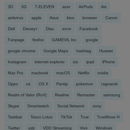
3D
3G
7-ELEVEN
acer
AirPods
Ais
antivirus
apple
Asus
bios
browser
Canon
Dell
Disney+
Dtac
error
Facebook
Fanpage
firefox
GAMEVIL Inc.
google
google chrome
Google Maps
hashtag
Huawei
Instagram
internet explorer
ios
ipad
iPhone
Mac Pro
macbook
macOS
Netflix
nvidia
Oppo
os
OS X
Pantip
pokemon
ragnarok
Realm of Valor (RoV)
Realme
Remaster
samsung
Skype
Smartwatch
Social Network
sony
Taskbar
Tesco Lotus
TikTok
True
TrueMove H
Twitter
usb
VDO Streaming
Vivo
Windows