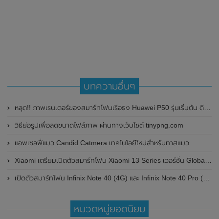
บทความอื่นๆ
หลุด!! ภาพเรนเดอร์ของสมาร์ทโฟนเรือธง Huawei P50 รุ่นเริ่มต้น ดีไซน์ระดับพรีเมี่ยม , จอแบน และกล้องหลังขนาดใหญ่ยักษ์เหมือนรุ่น Pro
วิธีย่อรูปเพื่อลดขนาดไฟล์ภาพ ผ่านทางเว็บไซต์ tinypng.com
แอพเซลฟี่แมว Candid Catmera เทคโนโลยีใหม่สำหรับทาสแมว
Xiaomi เตรียมเปิดตัวสมาร์ทโฟน Xiaomi 13 Series เวอร์ชั่น Global อย่างเป็นทางการทั่วโลกในวันที่ 26 กุมภาพันธ์ 2023 นี้
เปิดตัวสมาร์ทโฟน Infinix Note 40 (4G) และ Infinix Note 40 Pro (4G) อย่างเป็นทางการแล้ว มาพร้อมหน้าจอแสดงผล AMOLED พร้อมฟีเจอร์ Active Halo
หมวดหมู่ยอดนิยม