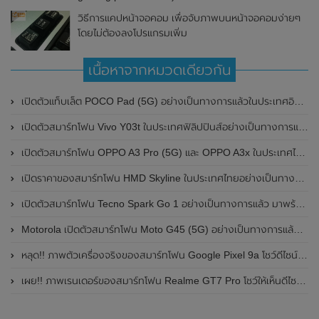
วิธีการแคปหน้าจอคอม เพื่อจับภาพบนหน้าจอคอมง่ายๆ
โดยไม่ต้องลงโปรแกรมเพิ่ม
เนื้อหาจากหมวดเดียวกัน
เปิดตัวแท็บเล็ต POCO Pad (5G) อย่างเป็นทางการแล้วในประเทศอินเดีย มาพร้อมชิปเซ็ต Snapdragon 7s Gen 2 ของ Qualcomm และรองรับเครือข่าย 5G
เปิดตัวสมาร์ทโฟน Vivo Y03t ในประเทศฟิลิปปินส์อย่างเป็นทางการแล้ว มาพร้อมชิปเซ็ต Unisoc T612 , กล้องหลัง ความละเอียด 13MP , แบตเตอรี่ 5,000mAh และหน้าจอแสดงผล LCD / 90Hz
เปิดตัวสมาร์ทโฟน OPPO A3 Pro (5G) และ OPPO A3x ในประเทศไทยอย่างเป็นทางการแล้ว ในราคาเริ่มต้นเพียง 3,999 บาท
เปิดราคาของสมาร์ทโฟน HMD Skyline ในประเทศไทยอย่างเป็นทางการแล้ว ราคา 14,990 บาท
เปิดตัวสมาร์ทโฟน Tecno Spark Go 1 อย่างเป็นทางการแล้ว มาพร้อมหน้าจอแสดงผล LCD / 120Hz , แบตเตอรี่ 5,000mAh และใช้ชิปเซ็ต Unisoc
Motorola เปิดตัวสมาร์ทโฟน Moto G45 (5G) อย่างเป็นทางการแล้วในอินเดีย
หลุด!! ภาพตัวเครื่องจริงของสมาร์ทโฟน Google Pixel 9a โชว์ดีไซน์ใหม่ กล้องหลังแบนราบ ไม่มีกรอบของกล้องแล้ว
เผย!! ภาพเรนเดอร์ของสมาร์ทโฟน Realme GT7 Pro โชว์ให้เห็นดีไซน์ใหม่ พร้อมเผยรายละเอียดสเปกที่สำคัญบางส่วน