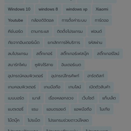
Windows 10
windows 8
windows xp
Xiaomi
Youtube
กล้องดิจิตอล
การตั้งค่าระบบ
การ์ดจอ
คีย์บอร์ด
ตามกระแส
ติดตั้งโปรแกรม
ฟอนต์
ภัยจากอินเตอร์เน็ต
ยกเลิกการให้บริการ
รหัสผ่าน
ลบโปรแกรม
สติ๊กเกอร์
สติ๊กเกอร์เฟสบุ๊ค
สติ๊กเกอร์ไลน์
สมาร์ทโฟน
หูฟังไร้สาย
อินเตอร์เนต
อุปกรณ์คอมพิวเตอร์
อุปกรณ์โทรศัพท์
ฮาร์ดดิสก์
เกมคอมพิวเตอร์
เกมมือถือ
เกมไลน์
เปิดตัวสินค้า
เมนบอร์ด
เมาส์
เรื่องหลอกลวง
เว็บไซต์
แท็บเล็ต
แบตเตอรี่
แรม
แอนดรอยด์
แอพมือถือ
โนเกีย
โน๊ตบุ๊ค
โปรเน็ต
โปรแกรมช่วยดาวน์โหลด