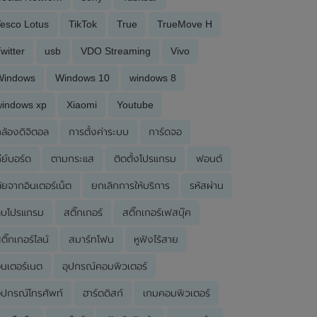
esco Lotus
TikTok
True
TrueMove H
witter
usb
VDO Streaming
Vivo
Windows
Windows 10
windows 8
windows xp
Xiaomi
Youtube
ล้องดิจิตอล
การตั้งค่าระบบ
การ์ดจอ
ีย์บอร์ด
ตามกระแส
ติดตั้งโปรแกรม
ฟอนต์
ัยจากอินเตอร์เน็ต
ยกเลิกการให้บริการ
รหัสผ่าน
ลบโปรแกรม
สติ๊กเกอร์
สติ๊กเกอร์เฟสบุ๊ค
ติ๊กเกอร์ไลน์
สมาร์ทโฟน
หูฟังไร้สาย
ินเตอร์เนต
อุปกรณ์คอมพิวเตอร์
ุปกรณ์โทรศัพท์
ฮาร์ดดิสก์
เกมคอมพิวเตอร์