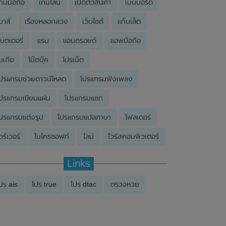
กมมือถือ
เกมไลน์
เปิดตัวสินค้า
เมนบอร์ด
มาส์
เรื่องหลอกลวง
เว็บไซต์
แท็บเล็ต
บตเตอรี่
แรม
แอนดรอยด์
แอพมือถือ
นเกีย
โน๊ตบุ๊ค
โปรเน็ต
ปรแกรมช่วยดาวน์โหลด
โปรแกรมฟังเพลง
ปรแกรมเขียนแผ่น
โปรแกรมแชท
ปรแกรมแต่งรูป
โปรแกรมแปลภาษา
โฟลเดอร์
ดร์เวอร์
ไมโครซอฟท์
ไลน์
ไวรัสคอมพิวเตอร์
Links
ปร ais
โปร true
โปร dtac
ตรวจหวย