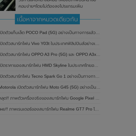
คอมง่ายๆโดยไม่ต้องลงโปรแกรมเพิ่ม
เนื้อหาจากหมวดเดียวกัน
ปิดตัวแท็บเล็ต POCO Pad (5G) อย่างเป็นทางการแล้วในประเทศอินเดีย มาพร้อมชิปเซ็ต Snapdragon 7s Gen 2 ของ Qualcomm และรองรับเครือข่าย 5G
ิดตัวสมาร์ทโฟน Vivo Y03t ในประเทศฟิลิปปินส์อย่างเป็นทางการแล้ว มาพร้อมชิปเซ็ต Unisoc T612 , กล้องหลัง ความละเอียด 13MP , แบตเตอรี่ 5,000mAh และหน้าจอแสดงผล LCD / 90Hz
ปิดตัวสมาร์ทโฟน OPPO A3 Pro (5G) และ OPPO A3x ในประเทศไทยอย่างเป็นทางการแล้ว ในราคาเริ่มต้นเพียง 3,999 บาท
ปิดราคาของสมาร์ทโฟน HMD Skyline ในประเทศไทยอย่างเป็นทางการแล้ว ราคา 14,990 บาท
ปิดตัวสมาร์ทโฟน Tecno Spark Go 1 อย่างเป็นทางการแล้ว มาพร้อมหน้าจอแสดงผล LCD / 120Hz , แบตเตอรี่ 5,000mAh และใช้ชิปเซ็ต Unisoc
Motorola เปิดตัวสมาร์ทโฟน Moto G45 (5G) อย่างเป็นทางการแล้วในอินเดีย
ลุด!! ภาพตัวเครื่องจริงของสมาร์ทโฟน Google Pixel 9a โชว์ดีไซน์ใหม่ กล้องหลังแบนราบ ไม่มีกรอบของกล้องแล้ว
ผย!! ภาพเรนเดอร์ของสมาร์ทโฟน Realme GT7 Pro โชว์ให้เห็นดีไซน์ใหม่ พร้อมเผยรายละเอียดสเปกที่สำคัญบางส่วน