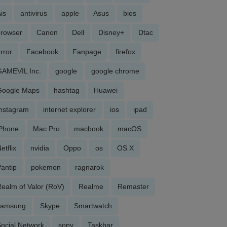
is
antivirus
apple
Asus
bios
browser
Canon
Dell
Disney+
Dtac
rror
Facebook
Fanpage
firefox
GAMEVIL Inc.
google
google chrome
Google Maps
hashtag
Huawei
Instagram
internet explorer
ios
ipad
iPhone
Mac Pro
macbook
macOS
etflix
nvidia
Oppo
os
OS X
antip
pokemon
ragnarok
ealm of Valor (RoV)
Realme
Remaster
samsung
Skype
Smartwatch
ocial Network
sony
Taskbar