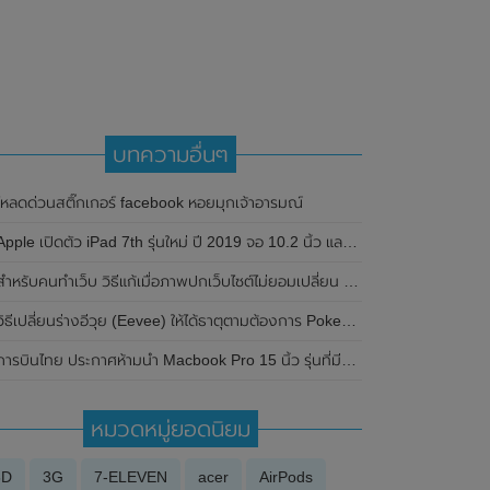
บทความอื่นๆ
โหลดด่วนสติ๊กเกอร์ facebook หอยมุกเจ้าอารมณ์
Apple เปิดตัว iPad 7th รุ่นใหม่ ปี 2019 จอ 10.2 นิ้ว และข้อมูลราคาหลังเปิดตัว
สำหรับคนทำเว็บ วิธีแก้เมื่อภาพปกเว็บไซต์ไม่ยอมเปลี่ยน เวลาแชร์ลง Facebook
วิธีเปลี่ยนร่างอีวุย (Eevee) ให้ได้ธาตุตามต้องการ Pokemon Go
การบินไทย ประกาศห้ามนำ Macbook Pro 15 นิ้ว รุ่นที่มีปัญหาแบตเตอรี่ขึ้นเครื่อง
หมวดหมู่ยอดนิยม
3D
3G
7-ELEVEN
acer
AirPods