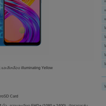
เ
เ
แ
โ
โ
โ
โ
ไ
lack และสีเหลือง illuminating Yellow
โ
icroSD Card
้ว , ความละเอียด FHD+ (1080 × 2400) , อัตราการสุ่ม