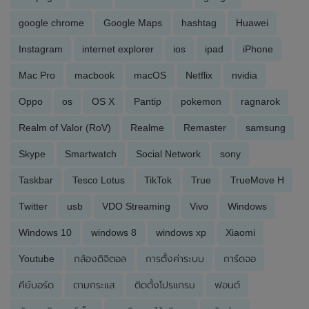
google chrome
Google Maps
hashtag
Huawei
Instagram
internet explorer
ios
ipad
iPhone
Mac Pro
macbook
macOS
Netflix
nvidia
Oppo
os
OS X
Pantip
pokemon
ragnarok
Realm of Valor (RoV)
Realme
Remaster
samsung
Skype
Smartwatch
Social Network
sony
Taskbar
Tesco Lotus
TikTok
True
TrueMove H
Twitter
usb
VDO Streaming
Vivo
Windows
Windows 10
windows 8
windows xp
Xiaomi
Youtube
กล้องดิจิตอล
การตั้งค่าระบบ
การ์ดจอ
คีย์บอร์ด
ตามกระแส
ติดตั้งโปรแกรม
ฟอนต์