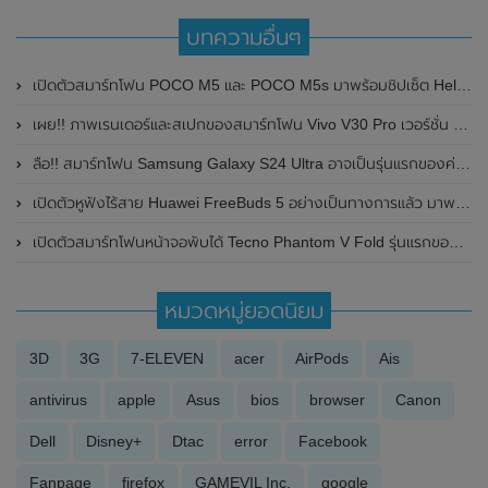
บทความอื่นๆ
เปิดตัวสมาร์ทโฟน POCO M5 และ POCO M5s มาพร้อมชิปเซ็ต Helio G-series และแบตเตอรี่ขนาดใหญ่ ในราคาสบายกระเป๋า
เผย!! ภาพเรนเดอร์และสเปกของสมาร์ทโฟน Vivo V30 Pro เวอร์ชั่น Global วางขายทั่วโลก ก่อนเปิดตัวในเร็วๆนี้
ลือ!! สมาร์ทโฟน Samsung Galaxy S24 Ultra อาจเป็นรุ่นแรกของค่ายที่รองรับการชาร์จไวถึง 65W
เปิดตัวหูฟังไร้สาย Huawei FreeBuds 5 อย่างเป็นทางการแล้ว มาพร้อมดีไซน์แปลกตา ฟีเจอร์ระบบตัดเสียงรบกวน ANC , ชาร์จเร็วมาก และฟังได้นานถึง 30 ชั่วโมง
เปิดตัวสมาร์ทโฟนหน้าจอพับได้ Tecno Phantom V Fold รุ่นแรกของบริษัทอย่างเป็นทางการแล้วในอินเดีย
หมวดหมู่ยอดนิยม
3D
3G
7-ELEVEN
acer
AirPods
Ais
antivirus
apple
Asus
bios
browser
Canon
Dell
Disney+
Dtac
error
Facebook
Fanpage
firefox
GAMEVIL Inc.
google