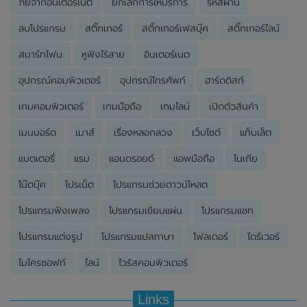
ภัยจากอินเตอร์เน็ต
ยกเลิกการให้บริการ
รหัสผ่าน
ลบโปรแกรม
สติ๊กเกอร์
สติ๊กเกอร์เฟสบุ๊ค
สติ๊กเกอร์ไลน์
สมาร์ทโฟน
หูฟังไร้สาย
อินเตอร์เนต
อุปกรณ์คอมพิวเตอร์
อุปกรณ์โทรศัพท์
ฮาร์ดดิสก์
เกมคอมพิวเตอร์
เกมมือถือ
เกมไลน์
เปิดตัวสินค้า
เมนบอร์ด
เมาส์
เรื่องหลอกลวง
เว็บไซต์
แท็บเล็ต
แบตเตอรี่
แรม
แอนดรอยด์
แอพมือถือ
โนเกีย
โน๊ตบุ๊ค
โปรเน็ต
โปรแกรมช่วยดาวน์โหลด
โปรแกรมฟังเพลง
โปรแกรมเขียนแผ่น
โปรแกรมแชท
โปรแกรมแต่งรูป
โปรแกรมแปลภาษา
โฟลเดอร์
ไดร์เวอร์
ไมโครซอฟท์
ไลน์
ไวรัสคอมพิวเตอร์
Links