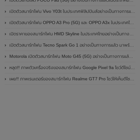
เปิดตัวแท็บเล็ต POCO Pad (5G) อย่างเป็นทางการแล้วในประเทศอินเดีย มาพร้อมชิปเซ็ต Snapdragon 7s Gen 2 ของ Qualcomm และรองรับเครือข่าย 5G
เปิดตัวสมาร์ทโฟน Vivo Y03t ในประเทศฟิลิปปินส์อย่างเป็นทางการแล้ว มาพร้อมชิปเซ็ต Unisoc T612 , กล้องหลัง ความละเอียด 13MP , แบตเตอรี่ 5,000mAh และหน้าจอแสดงผล LCD / 90Hz
เปิดตัวสมาร์ทโฟน OPPO A3 Pro (5G) และ OPPO A3x ในประเทศไทยอย่างเป็นทางการแล้ว ในราคาเริ่มต้นเพียง 3,999 บาท
เปิดราคาของสมาร์ทโฟน HMD Skyline ในประเทศไทยอย่างเป็นทางการแล้ว ราคา 14,990 บาท
เปิดตัวสมาร์ทโฟน Tecno Spark Go 1 อย่างเป็นทางการแล้ว มาพร้อมหน้าจอแสดงผล LCD / 120Hz , แบตเตอรี่ 5,000mAh และใช้ชิปเซ็ต Unisoc
Motorola เปิดตัวสมาร์ทโฟน Moto G45 (5G) อย่างเป็นทางการแล้วในอินเดีย
หลุด!! ภาพตัวเครื่องจริงของสมาร์ทโฟน Google Pixel 9a โชว์ดีไซน์ใหม่ กล้องหลังแบนราบ ไม่มีกรอบของกล้องแล้ว
เผย!! ภาพเรนเดอร์ของสมาร์ทโฟน Realme GT7 Pro โชว์ให้เห็นดีไซน์ใหม่ พร้อมเผยรายละเอียดสเปกที่สำคัญบางส่วน