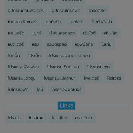
อุปกรณ์คอมพิวเตอร์
อุปกรณ์โทรศัพท์
ฮาร์ดดิสก์
เกมคอมพิวเตอร์
เกมมือถือ
เกมไลน์
เปิดตัวสินค้า
เมนบอร์ด
เมาส์
เรื่องหลอกลวง
เว็บไซต์
แท็บเล็ต
แบตเตอรี่
แรม
แอนดรอยด์
แอพมือถือ
โนเกีย
โน๊ตบุ๊ค
โปรเน็ต
โปรแกรมช่วยดาวน์โหลด
โปรแกรมฟังเพลง
โปรแกรมเขียนแผ่น
โปรแกรมแชท
โปรแกรมแต่งรูป
โปรแกรมแปลภาษา
โฟลเดอร์
ไดร์เวอร์
ไมโครซอฟท์
ไลน์
ไวรัสคอมพิวเตอร์
Links
โปร ais
โปร true
โปร dtac
ตรวจหวย