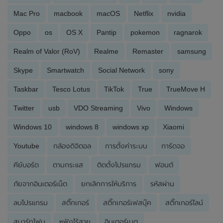
Mac Pro
macbook
macOS
Netflix
nvidia
Oppo
os
OS X
Pantip
pokemon
ragnarok
Realm of Valor (RoV)
Realme
Remaster
samsung
Skype
Smartwatch
Social Network
sony
Taskbar
Tesco Lotus
TikTok
True
TrueMove H
Twitter
usb
VDO Streaming
Vivo
Windows
Windows 10
windows 8
windows xp
Xiaomi
Youtube
กล้องดิจิตอล
การตั้งค่าระบบ
การ์ดจอ
คีย์บอร์ด
ตามกระแส
ติดตั้งโปรแกรม
ฟอนต์
ภัยจากอินเตอร์เน็ต
ยกเลิกการให้บริการ
รหัสผ่าน
ลบโปรแกรม
สติ๊กเกอร์
สติ๊กเกอร์เฟสบุ๊ค
สติ๊กเกอร์ไลน์
สมาร์ทโฟน
หูฟังไร้สาย
อินเตอร์เนต