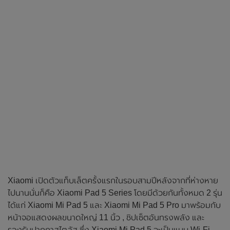
Xiaomi เปิดตัวแท็บเล็ตครั้งแรกในรอบสามปีหลังจากที่ห่างหาย
ไปนานนั่นก็คือ Xiaomi Pad 5 Series โดยมีด้วยกันทั้งหมด 2 รุ่น
ได้แก่ Xiaomi Mi Pad 5 และ Xiaomi Mi Pad 5 Pro มาพร้อมกับ
หน้าจอแสดงผลขนาดใหญ่ 11 นิ้ว , ชิปเซ็ตอันทรงพลัง และ
รองรับปากกาสไตลัส ซึ่ง Xiaomi Mi Pad 5 จะเป็นแบบ Wi-Fi