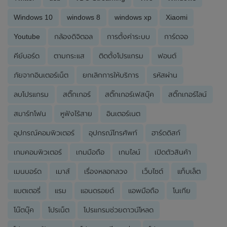
Windows 10
windows 8
windows xp
Xiaomi
Youtube
กล้องดิจิตอล
การตั้งค่าระบบ
การ์ดจอ
คีย์บอร์ด
ตามกระแส
ติดตั้งโปรแกรม
ฟอนต์
ภัยจากอินเตอร์เน็ต
ยกเลิกการให้บริการ
รหัสผ่าน
ลบโปรแกรม
สติ๊กเกอร์
สติ๊กเกอร์เฟสบุ๊ค
สติ๊กเกอร์ไลน์
สมาร์ทโฟน
หูฟังไร้สาย
อินเตอร์เนต
อุปกรณ์คอมพิวเตอร์
อุปกรณ์โทรศัพท์
ฮาร์ดดิสก์
เกมคอมพิวเตอร์
เกมมือถือ
เกมไลน์
เปิดตัวสินค้า
เมนบอร์ด
เมาส์
เรื่องหลอกลวง
เว็บไซต์
แท็บเล็ต
แบตเตอรี่
แรม
แอนดรอยด์
แอพมือถือ
โนเกีย
โน๊ตบุ๊ค
โปรเน็ต
โปรแกรมช่วยดาวน์โหลด