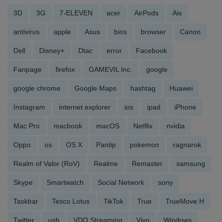
3D
3G
7-ELEVEN
acer
AirPods
Ais
antivirus
apple
Asus
bios
browser
Canon
Dell
Disney+
Dtac
error
Facebook
Fanpage
firefox
GAMEVIL Inc.
google
google chrome
Google Maps
hashtag
Huawei
Instagram
internet explorer
ios
ipad
iPhone
Mac Pro
macbook
macOS
Netflix
nvidia
Oppo
os
OS X
Pantip
pokemon
ragnarok
Realm of Valor (RoV)
Realme
Remaster
samsung
Skype
Smartwatch
Social Network
sony
Taskbar
Tesco Lotus
TikTok
True
TrueMove H
Twitter
usb
VDO Streaming
Vivo
Windows