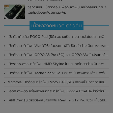
วิธีการแคปหน้าจอคอม เพื่อจับภาพบนหน้าจอคอมง่ายๆ
โดยไม่ต้องลงโปรแกรมเพิ่ม
เนื้อหาจากหมวดเดียวกัน
เปิดตัวแท็บเล็ต POCO Pad (5G) อย่างเป็นทางการแล้วในประเทศอินเดีย มาพร้อมชิปเซ็ต Snapdragon 7s Gen 2 ของ Qualcomm และรองรับเครือข่าย 5G
เปิดตัวสมาร์ทโฟน Vivo Y03t ในประเทศฟิลิปปินส์อย่างเป็นทางการแล้ว มาพร้อมชิปเซ็ต Unisoc T612 , กล้องหลัง ความละเอียด 13MP , แบตเตอรี่ 5,000mAh และหน้าจอแสดงผล LCD / 90Hz
เปิดตัวสมาร์ทโฟน OPPO A3 Pro (5G) และ OPPO A3x ในประเทศไทยอย่างเป็นทางการแล้ว ในราคาเริ่มต้นเพียง 3,999 บาท
เปิดราคาของสมาร์ทโฟน HMD Skyline ในประเทศไทยอย่างเป็นทางการแล้ว ราคา 14,990 บาท
เปิดตัวสมาร์ทโฟน Tecno Spark Go 1 อย่างเป็นทางการแล้ว มาพร้อมหน้าจอแสดงผล LCD / 120Hz , แบตเตอรี่ 5,000mAh และใช้ชิปเซ็ต Unisoc
Motorola เปิดตัวสมาร์ทโฟน Moto G45 (5G) อย่างเป็นทางการแล้วในอินเดีย
หลุด!! ภาพตัวเครื่องจริงของสมาร์ทโฟน Google Pixel 9a โชว์ดีไซน์ใหม่ กล้องหลังแบนราบ ไม่มีกรอบของกล้องแล้ว
เผย!! ภาพเรนเดอร์ของสมาร์ทโฟน Realme GT7 Pro โชว์ให้เห็นดีไซน์ใหม่ พร้อมเผยรายละเอียดสเปกที่สำคัญบางส่วน