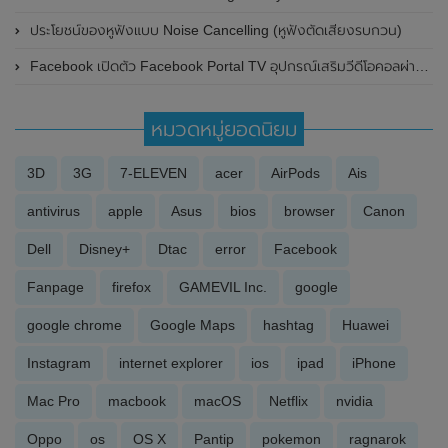
ประโยชน์ของหูฟังแบบ Noise Cancelling (หูฟังตัดเสียงรบกวน)
Facebook เปิดตัว Facebook Portal TV อุปกรณ์เสริมวีดีโอคอลผ่านทีวี
หมวดหมู่ยอดนิยม
3D
3G
7-ELEVEN
acer
AirPods
Ais
antivirus
apple
Asus
bios
browser
Canon
Dell
Disney+
Dtac
error
Facebook
Fanpage
firefox
GAMEVIL Inc.
google
google chrome
Google Maps
hashtag
Huawei
Instagram
internet explorer
ios
ipad
iPhone
Mac Pro
macbook
macOS
Netflix
nvidia
Oppo
os
OS X
Pantip
pokemon
ragnarok