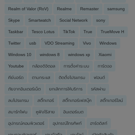
Realm of Valor (RoV)
Realme
Remaster
samsung
Skype
Smartwatch
Social Network
sony
Taskbar
Tesco Lotus
TikTok
True
TrueMove H
Twitter
usb
VDO Streaming
Vivo
Windows
Windows 10
windows 8
windows xp
Xiaomi
Youtube
กล้องดิจิตอล
การตั้งค่าระบบ
การ์ดจอ
คีย์บอร์ด
ตามกระแส
ติดตั้งโปรแกรม
ฟอนต์
ภัยจากอินเตอร์เน็ต
ยกเลิกการให้บริการ
รหัสผ่าน
ลบโปรแกรม
สติ๊กเกอร์
สติ๊กเกอร์เฟสบุ๊ค
สติ๊กเกอร์ไลน์
สมาร์ทโฟน
หูฟังไร้สาย
อินเตอร์เนต
อุปกรณ์คอมพิวเตอร์
อุปกรณ์โทรศัพท์
ฮาร์ดดิสก์
เกมคอมพิวเตอร์
เกมมือถือ
เกมไลน์
เปิดตัวสินค้า