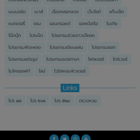
เมนบอร์ด
เมาส์
เรื่องหลอกลวง
เว็บไซต์
แท็บเล็ต
แบตเตอรี่
แรม
แอนดรอยด์
แอพมือถือ
โนเกีย
โน๊ตบุ๊ค
โปรเน็ต
โปรแกรมช่วยดาวน์โหลด
โปรแกรมฟังเพลง
โปรแกรมเขียนแผ่น
โปรแกรมแชท
โปรแกรมแต่งรูป
โปรแกรมแปลภาษา
โฟลเดอร์
ไดร์เวอร์
ไมโครซอฟท์
ไลน์
ไวรัสคอมพิวเตอร์
Links
โปร ais
โปร true
โปร dtac
ตรวจหวย