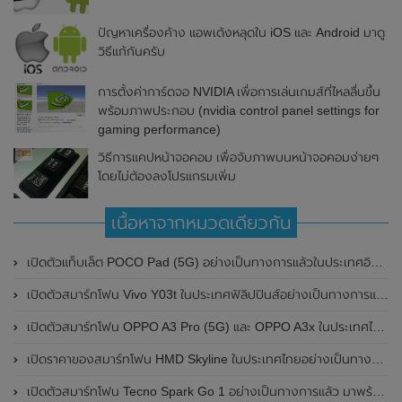
ปัญหาเครื่องค้าง แอพเด้งหลุดใน iOS และ Android มาดู
วิธีแก้กันครับ
การตั้งค่าการ์ดจอ NVIDIA เพื่อการเล่นเกมส์ที่ไหลลื่นขึ้น
พร้อมภาพประกอบ (nvidia control panel settings for
gaming performance)
วิธีการแคปหน้าจอคอม เพื่อจับภาพบนหน้าจอคอมง่ายๆ
โดยไม่ต้องลงโปรแกรมเพิ่ม
เนื้อหาจากหมวดเดียวกัน
เปิดตัวแท็บเล็ต POCO Pad (5G) อย่างเป็นทางการแล้วในประเทศอินเดีย มาพร้อมชิปเซ็ต Snapdragon 7s Gen 2 ของ Qualcomm และรองรับเครือข่าย 5G
เปิดตัวสมาร์ทโฟน Vivo Y03t ในประเทศฟิลิปปินส์อย่างเป็นทางการแล้ว มาพร้อมชิปเซ็ต Unisoc T612 , กล้องหลัง ความละเอียด 13MP , แบตเตอรี่ 5,000mAh และหน้าจอแสดงผล LCD / 90Hz
เปิดตัวสมาร์ทโฟน OPPO A3 Pro (5G) และ OPPO A3x ในประเทศไทยอย่างเป็นทางการแล้ว ในราคาเริ่มต้นเพียง 3,999 บาท
เปิดราคาของสมาร์ทโฟน HMD Skyline ในประเทศไทยอย่างเป็นทางการแล้ว ราคา 14,990 บาท
เปิดตัวสมาร์ทโฟน Tecno Spark Go 1 อย่างเป็นทางการแล้ว มาพร้อมหน้าจอแสดงผล LCD / 120Hz , แบตเตอรี่ 5,000mAh และใช้ชิปเซ็ต Unisoc