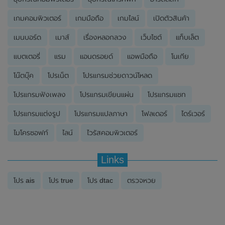
เกมคอมพิวเตอร์
เกมมือถือ
เกมไลน์
เปิดตัวสินค้า
เมนบอร์ด
เมาส์
เรื่องหลอกลวง
เว็บไซต์
แท็บเล็ต
แบตเตอรี่
แรม
แอนดรอยด์
แอพมือถือ
โนเกีย
โน๊ตบุ๊ค
โปรเน็ต
โปรแกรมช่วยดาวน์โหลด
โปรแกรมฟังเพลง
โปรแกรมเขียนแผ่น
โปรแกรมแชท
โปรแกรมแต่งรูป
โปรแกรมแปลภาษา
โฟลเดอร์
ไดร์เวอร์
ไมโครซอฟท์
ไลน์
ไวรัสคอมพิวเตอร์
Links
โปร ais
โปร true
โปร dtac
ตรวจหวย