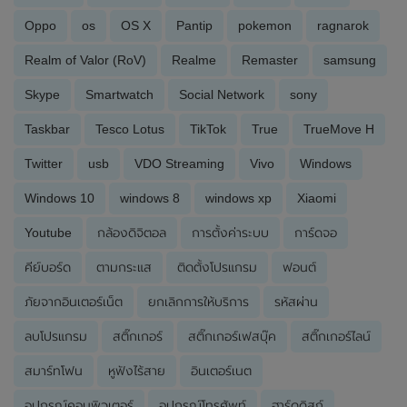
Oppo
os
OS X
Pantip
pokemon
ragnarok
Realm of Valor (RoV)
Realme
Remaster
samsung
Skype
Smartwatch
Social Network
sony
Taskbar
Tesco Lotus
TikTok
True
TrueMove H
Twitter
usb
VDO Streaming
Vivo
Windows
Windows 10
windows 8
windows xp
Xiaomi
Youtube
กล้องดิจิตอล
การตั้งค่าระบบ
การ์ดจอ
คีย์บอร์ด
ตามกระแส
ติดตั้งโปรแกรม
ฟอนต์
ภัยจากอินเตอร์เน็ต
ยกเลิกการให้บริการ
รหัสผ่าน
ลบโปรแกรม
สติ๊กเกอร์
สติ๊กเกอร์เฟสบุ๊ค
สติ๊กเกอร์ไลน์
สมาร์ทโฟน
หูฟังไร้สาย
อินเตอร์เนต
อุปกรณ์คอมพิวเตอร์
อุปกรณ์โทรศัพท์
ฮาร์ดดิสก์