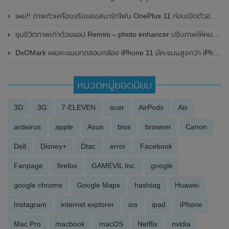
เผย!! ภาพตัวเครื่องจริงของสมาร์ทโฟน OnePlus 11 ก่อนเปิดตัวอย่างเป็นทางการที่ประเทศจีนในวันที่ 4 มกราคม 2023 นี้
ชุบชีวิตภาพเก่าด้วยแอป Remini – photo enhancer ปรับภาพให้คมชัด เหมือนเพิ่งถ่าย
DxOMark เผยคะแนนทดสอบกล้อง iPhone 11 มีคะแนนสูงกว่า iPhone XS Max
หมวดหมู่ยอดนิยม
3D
3G
7-ELEVEN
acer
AirPods
Ais
antivirus
apple
Asus
bios
browser
Canon
Dell
Disney+
Dtac
error
Facebook
Fanpage
firefox
GAMEVIL Inc.
google
google chrome
Google Maps
hashtag
Huawei
Instagram
internet explorer
ios
ipad
iPhone
Mac Pro
macbook
macOS
Netflix
nvidia