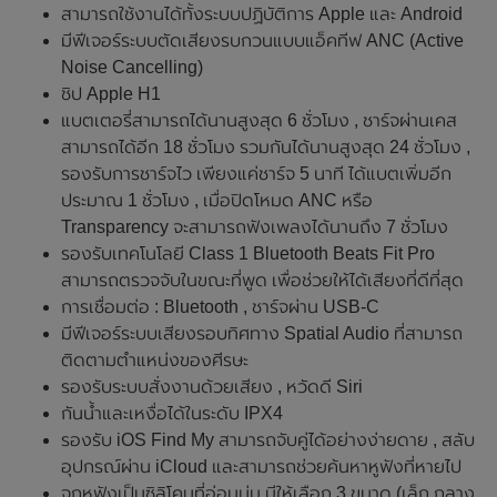
สามารถใช้งานได้ทั้งระบบปฏิบัติการ Apple และ Android
มีฟีเจอร์ระบบตัดเสียงรบกวนแบบแอ็คทีฟ ANC (Active
Noise Cancelling)
ชิป Apple H1
แบตเตอรี่สามารถได้นานสูงสุด 6 ชั่วโมง , ชาร์จผ่านเคส
สามารถได้อีก 18 ชั่วโมง รวมกันได้นานสูงสุด 24 ชั่วโมง ,
รองรับการชาร์จไว เพียงแค่ชาร์จ 5 นาที ได้แบตเพิ่มอีก
ประมาณ 1 ชั่วโมง , เมื่อปิดโหมด ANC หรือ
Transparency จะสามารถฟังเพลงได้นานถึง 7 ชั่วโมง
รองรับเทคโนโลยี Class 1 Bluetooth Beats Fit Pro
สามารถตรวจจับในขณะที่พูด เพื่อช่วยให้ได้เสียงที่ดีที่สุด
การเชื่อมต่อ : Bluetooth , ชาร์จผ่าน USB-C
มีฟีเจอร์ระบบเสียงรอบทิศทาง Spatial Audio ที่สามารถ
ติดตามตำแหน่งของศีรษะ
รองรับระบบสั่งงานด้วยเสียง , หวัดดี Siri
กันน้ำและเหงื่อได้ในระดับ IPX4
รองรับ iOS Find My สามารถจับคู่ได้อย่างง่ายดาย , สลับ
อุปกรณ์ผ่าน iCloud และสามารถช่วยค้นหาหูฟังที่หายไป
จุกหูฟังเป็นซิลิโคนที่อ่อนนุ่ม มีให้เลือก 3 ขนาด (เล็ก กลาง