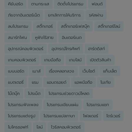
คีย์บอร์ด
ตามกระแส
ติดตั้งโปรแกรม
ฟอนต์
ภัยจากอินเตอร์เน็ต
ยกเลิกการให้บริการ
รหัสผ่าน
ลบโปรแกรม
สติ๊กเกอร์
สติ๊กเกอร์เฟสบุ๊ค
สติ๊กเกอร์ไลน์
สมาร์ทโฟน
หูฟังไร้สาย
อินเตอร์เนต
อุปกรณ์คอมพิวเตอร์
อุปกรณ์โทรศัพท์
ฮาร์ดดิสก์
เกมคอมพิวเตอร์
เกมมือถือ
เกมไลน์
เปิดตัวสินค้า
เมนบอร์ด
เมาส์
เรื่องหลอกลวง
เว็บไซต์
แท็บเล็ต
แบตเตอรี่
แรม
แอนดรอยด์
แอพมือถือ
โนเกีย
โน๊ตบุ๊ค
โปรเน็ต
โปรแกรมช่วยดาวน์โหลด
โปรแกรมฟังเพลง
โปรแกรมเขียนแผ่น
โปรแกรมแชท
โปรแกรมแต่งรูป
โปรแกรมแปลภาษา
โฟลเดอร์
ไดร์เวอร์
ไมโครซอฟท์
ไลน์
ไวรัสคอมพิวเตอร์