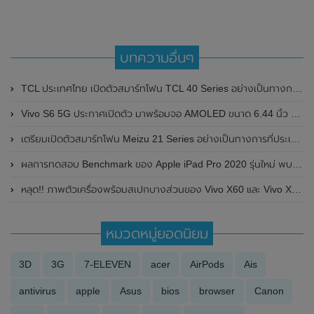
บทความอื่นๆ
TCL ประเทศไทย เปิดตัวสมาร์ทโฟน TCL 40 Series อย่างเป็นทางการแล้ว ในราคาถูก สุดคุ้ม
Vivo S6 5G ประกาศเปิดตัว มาพร้อมจอ AMOLED ขนาด 6.44 นิ้ว และชิปเซ็ต Exynos 980
เตรียมเปิดตัวสมาร์ทโฟน Meizu 21 Series อย่างเป็นทางการที่ประเทศจีน ในวันที่ 30 พฤศจิกายน 2023 นี้
ผลการทดสอบ Benchmark ของ Apple iPad Pro 2020 รุ่นใหม่ พบว่า แรงต่างจากรุ่นเก่าปี 2018 ไม่มากนัก
หลุด!! ภาพตัวเครื่องพร้อมสเปกบางส่วนของ Vivo X60 และ Vivo X60 Pro มาพร้อมชิปเซ็ต Exynos 1080 และระบบปฏิบัติการ OriginOS แบบใหม่
หมวดหมู่ยอดนิยม
3D
3G
7-ELEVEN
acer
AirPods
Ais
antivirus
apple
Asus
bios
browser
Canon