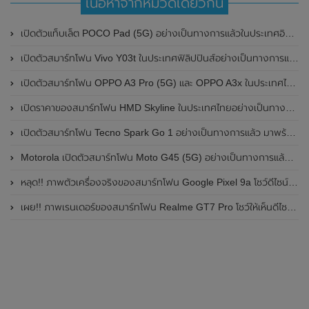
เนื้อหาจากหมวดเดียวกัน
เปิดตัวแท็บเล็ต POCO Pad (5G) อย่างเป็นทางการแล้วในประเทศอินเดีย มาพร้อมชิปเซ็ต Snapdragon 7s Gen 2 ของ Qualcomm และรองรับเครือข่าย 5G
เปิดตัวสมาร์ทโฟน Vivo Y03t ในประเทศฟิลิปปินส์อย่างเป็นทางการแล้ว มาพร้อมชิปเซ็ต Unisoc T612 , กล้องหลัง ความละเอียด 13MP , แบตเตอรี่ 5,000mAh และหน้าจอแสดงผล LCD / 90Hz
เปิดตัวสมาร์ทโฟน OPPO A3 Pro (5G) และ OPPO A3x ในประเทศไทยอย่างเป็นทางการแล้ว ในราคาเริ่มต้นเพียง 3,999 บาท
เปิดราคาของสมาร์ทโฟน HMD Skyline ในประเทศไทยอย่างเป็นทางการแล้ว ราคา 14,990 บาท
เปิดตัวสมาร์ทโฟน Tecno Spark Go 1 อย่างเป็นทางการแล้ว มาพร้อมหน้าจอแสดงผล LCD / 120Hz , แบตเตอรี่ 5,000mAh และใช้ชิปเซ็ต Unisoc
Motorola เปิดตัวสมาร์ทโฟน Moto G45 (5G) อย่างเป็นทางการแล้วในอินเดีย
หลุด!! ภาพตัวเครื่องจริงของสมาร์ทโฟน Google Pixel 9a โชว์ดีไซน์ใหม่ กล้องหลังแบนราบ ไม่มีกรอบของกล้องแล้ว
เผย!! ภาพเรนเดอร์ของสมาร์ทโฟน Realme GT7 Pro โชว์ให้เห็นดีไซน์ใหม่ พร้อมเผยรายละเอียดสเปกที่สำคัญบางส่วน