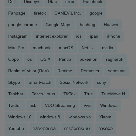
Dell
Disney+
Dtac
error
Facebook
Fanpage
firefox
GAMEVIL Inc.
google
google chrome
Google Maps
hashtag
Huawei
Instagram
internet explorer
ios
ipad
iPhone
Mac Pro
macbook
macOS
Netflix
nvidia
Oppo
os
OS X
Pantip
pokemon
ragnarok
Realm of Valor (RoV)
Realme
Remaster
samsung
Skype
Smartwatch
Social Network
sony
Taskbar
Tesco Lotus
TikTok
True
TrueMove H
Twitter
usb
VDO Streaming
Vivo
Windows
Windows 10
windows 8
windows xp
Xiaomi
Youtube
กล้องดิจิตอล
การตั้งค่าระบบ
การ์ดจอ