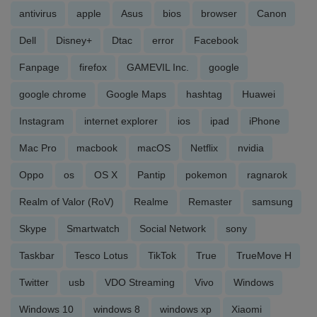
antivirus
apple
Asus
bios
browser
Canon
Dell
Disney+
Dtac
error
Facebook
Fanpage
firefox
GAMEVIL Inc.
google
google chrome
Google Maps
hashtag
Huawei
Instagram
internet explorer
ios
ipad
iPhone
Mac Pro
macbook
macOS
Netflix
nvidia
Oppo
os
OS X
Pantip
pokemon
ragnarok
Realm of Valor (RoV)
Realme
Remaster
samsung
Skype
Smartwatch
Social Network
sony
Taskbar
Tesco Lotus
TikTok
True
TrueMove H
Twitter
usb
VDO Streaming
Vivo
Windows
Windows 10
windows 8
windows xp
Xiaomi