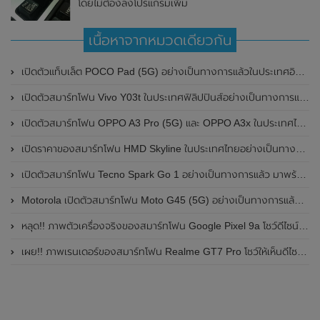
โดยไม่ต้องลงโปรแกรมเพิ่ม
เนื้อหาจากหมวดเดียวกัน
เปิดตัวแท็บเล็ต POCO Pad (5G) อย่างเป็นทางการแล้วในประเทศอินเดีย มาพร้อมชิปเซ็ต Snapdragon 7s Gen 2 ของ Qualcomm และรองรับเครือข่าย 5G
เปิดตัวสมาร์ทโฟน Vivo Y03t ในประเทศฟิลิปปินส์อย่างเป็นทางการแล้ว มาพร้อมชิปเซ็ต Unisoc T612 , กล้องหลัง ความละเอียด 13MP , แบตเตอรี่ 5,000mAh และหน้าจอแสดงผล LCD / 90Hz
เปิดตัวสมาร์ทโฟน OPPO A3 Pro (5G) และ OPPO A3x ในประเทศไทยอย่างเป็นทางการแล้ว ในราคาเริ่มต้นเพียง 3,999 บาท
เปิดราคาของสมาร์ทโฟน HMD Skyline ในประเทศไทยอย่างเป็นทางการแล้ว ราคา 14,990 บาท
เปิดตัวสมาร์ทโฟน Tecno Spark Go 1 อย่างเป็นทางการแล้ว มาพร้อมหน้าจอแสดงผล LCD / 120Hz , แบตเตอรี่ 5,000mAh และใช้ชิปเซ็ต Unisoc
Motorola เปิดตัวสมาร์ทโฟน Moto G45 (5G) อย่างเป็นทางการแล้วในอินเดีย
หลุด!! ภาพตัวเครื่องจริงของสมาร์ทโฟน Google Pixel 9a โชว์ดีไซน์ใหม่ กล้องหลังแบนราบ ไม่มีกรอบของกล้องแล้ว
เผย!! ภาพเรนเดอร์ของสมาร์ทโฟน Realme GT7 Pro โชว์ให้เห็นดีไซน์ใหม่ พร้อมเผยรายละเอียดสเปกที่สำคัญบางส่วน