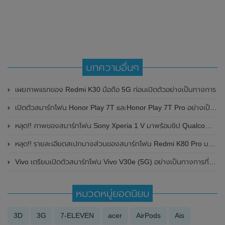
บทความอื่นๆ
เผยภาพแรกของ Redmi K30 มือถือ 5G ก่อนเปิดตัวอย่างเป็นทางการ
เปิดตัวสมาร์ทโฟน Honor Play 7T และHonor Play 7T Pro อย่างเป็นทางการแล้วในประเทศจีน มาพร้อมหน้าจอแสดงผล 90Hz และชิปเซ็ต Dimensity 6020
หลุด!! ภาพของสมาร์ทโฟน Sony Xperia 1 V มาพร้อมชิป Qualcomm Snapdragon 8 Gen 2 ลุ้นเปิดตัวในเร็วๆนี้
หลุด!! รายละเอียดสเปกบางส่วนของสมาร์ทโฟน Redmi K80 Pro มาพร้อมเซ็นเซอร์สแกนลายนิ้วมือแบบอัลตราโซนิก
Vivo เตรียมเปิดตัวสมาร์ทโฟน Vivo V30e (5G) อย่างเป็นทางการที่ประเทศอินเดียในวันที่ 2 พฤษภาคม 2024 นี้
หมวดหมู่ยอดนิยม
3D
3G
7-ELEVEN
acer
AirPods
Ais