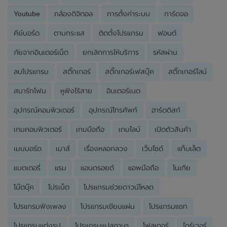
Youtube
กล้องดิจิตอล
การตั้งค่าระบบ
การ์ดจอ
คีย์บอร์ด
ตามกระแส
ติดตั้งโปรแกรม
ฟอนต์
ภัยจากอินเตอร์เน็ต
ยกเลิกการให้บริการ
รหัสผ่าน
ลบโปรแกรม
สติ๊กเกอร์
สติ๊กเกอร์เฟสบุ๊ค
สติ๊กเกอร์ไลน์
สมาร์ทโฟน
หูฟังไร้สาย
อินเตอร์เนต
อุปกรณ์คอมพิวเตอร์
อุปกรณ์โทรศัพท์
ฮาร์ดดิสก์
เกมคอมพิวเตอร์
เกมมือถือ
เกมไลน์
เปิดตัวสินค้า
เมนบอร์ด
เมาส์
เรื่องหลอกลวง
เว็บไซต์
แท็บเล็ต
แบตเตอรี่
แรม
แอนดรอยด์
แอพมือถือ
โนเกีย
โน๊ตบุ๊ค
โปรเน็ต
โปรแกรมช่วยดาวน์โหลด
โปรแกรมฟังเพลง
โปรแกรมเขียนแผ่น
โปรแกรมแชท
โปรแกรมแต่งรูป
โปรแกรมแปลภาษา
โฟลเดอร์
ไดร์เวอร์