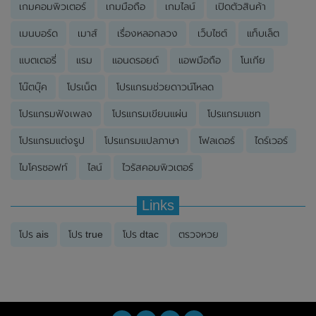
เกมคอมพิวเตอร์
เกมมือถือ
เกมไลน์
เปิดตัวสินค้า
เมนบอร์ด
เมาส์
เรื่องหลอกลวง
เว็บไซต์
แท็บเล็ต
แบตเตอรี่
แรม
แอนดรอยด์
แอพมือถือ
โนเกีย
โน๊ตบุ๊ค
โปรเน็ต
โปรแกรมช่วยดาวน์โหลด
โปรแกรมฟังเพลง
โปรแกรมเขียนแผ่น
โปรแกรมแชท
โปรแกรมแต่งรูป
โปรแกรมแปลภาษา
โฟลเดอร์
ไดร์เวอร์
ไมโครซอฟท์
ไลน์
ไวรัสคอมพิวเตอร์
Links
โปร ais
โปร true
โปร dtac
ตรวจหวย