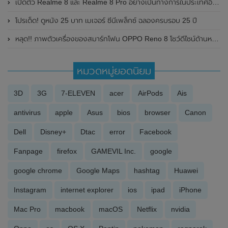
เปิดตัว Realme 8 และ Realme 8 Pro อย่างเป็นทางการในประเทศอินเดีย มาพร้อมกล้องหลังความละเอียดสูงสุด 108 MP , ชาร์จไว 50W
โปรเด็ด! ดูหนัง 25 บาท เมเจอร์ ซีนีเพล็กซ์ ฉลองครบรอบ 25 ปี
หลุด!! ภาพตัวเครื่องของสมาร์ทโฟน OPPO Reno 8 โชว์ดีไซน์ด้านหลังที่แตกต่างไปจากเดิม
หมวดหมู่ยอดนิยม
3D
3G
7-ELEVEN
acer
AirPods
Ais
antivirus
apple
Asus
bios
browser
Canon
Dell
Disney+
Dtac
error
Facebook
Fanpage
firefox
GAMEVIL Inc.
google
google chrome
Google Maps
hashtag
Huawei
Instagram
internet explorer
ios
ipad
iPhone
Mac Pro
macbook
macOS
Netflix
nvidia