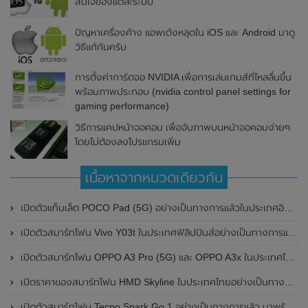
สนใจของแต่ละระบบ
ปัญหาเครื่องค้าง แอพเด้งหลุดใน iOS และ Android มาดู
วิธีแก้กันครับ
การตั้งค่าการ์ดจอ NVIDIA เพื่อการเล่นเกมส์ที่ไหลลื่นขึ้น
พร้อมภาพประกอบ (nvidia control panel settings for
gaming performance)
วิธีการแคปหน้าจอคอม เพื่อจับภาพบนหน้าจอคอมง่ายๆ
โดยไม่ต้องลงโปรแกรมเพิ่ม
เนื้อหาจากหมวดเดียวกัน
เปิดตัวแท็บเล็ต POCO Pad (5G) อย่างเป็นทางการแล้วในประเทศอินเดีย มาพร้อมชิปเซ็ต Snapdragon 7s Gen 2 ของ Qualcomm และรองรับเครือข่าย 5G
เปิดตัวสมาร์ทโฟน Vivo Y03t ในประเทศฟิลิปปินส์อย่างเป็นทางการแล้ว มาพร้อมชิปเซ็ต Unisoc T612 , กล้องหลัง ความละเอียด 13MP , แบตเตอรี่ 5,000mAh และหน้าจอแสดงผล LCD / 90Hz
เปิดตัวสมาร์ทโฟน OPPO A3 Pro (5G) และ OPPO A3x ในประเทศไทยอย่างเป็นทางการแล้ว ในราคาเริ่มต้นเพียง 3,999 บาท
เปิดราคาของสมาร์ทโฟน HMD Skyline ในประเทศไทยอย่างเป็นทางการแล้ว ราคา 14,990 บาท
เปิดตัวสมาร์ทโฟน Tecno Spark Go 1 อย่างเป็นทางการแล้ว มาพร้อมหน้าจอแสดงผล LCD / 120Hz , แบตเตอรี่ 5,000mAh และใช้ชิปเซ็ต Unisoc