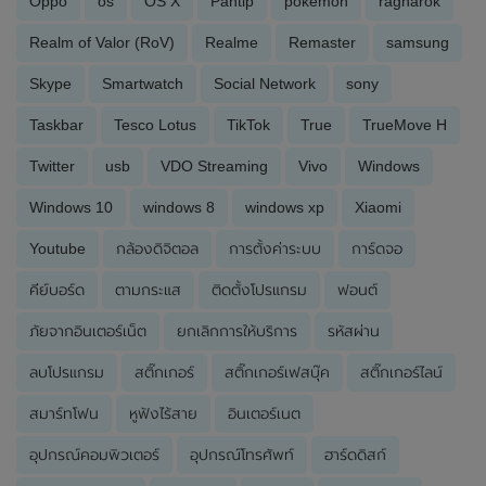
Oppo
os
OS X
Pantip
pokemon
ragnarok
Realm of Valor (RoV)
Realme
Remaster
samsung
Skype
Smartwatch
Social Network
sony
Taskbar
Tesco Lotus
TikTok
True
TrueMove H
Twitter
usb
VDO Streaming
Vivo
Windows
Windows 10
windows 8
windows xp
Xiaomi
Youtube
กล้องดิจิตอล
การตั้งค่าระบบ
การ์ดจอ
คีย์บอร์ด
ตามกระแส
ติดตั้งโปรแกรม
ฟอนต์
ภัยจากอินเตอร์เน็ต
ยกเลิกการให้บริการ
รหัสผ่าน
ลบโปรแกรม
สติ๊กเกอร์
สติ๊กเกอร์เฟสบุ๊ค
สติ๊กเกอร์ไลน์
สมาร์ทโฟน
หูฟังไร้สาย
อินเตอร์เนต
อุปกรณ์คอมพิวเตอร์
อุปกรณ์โทรศัพท์
ฮาร์ดดิสก์