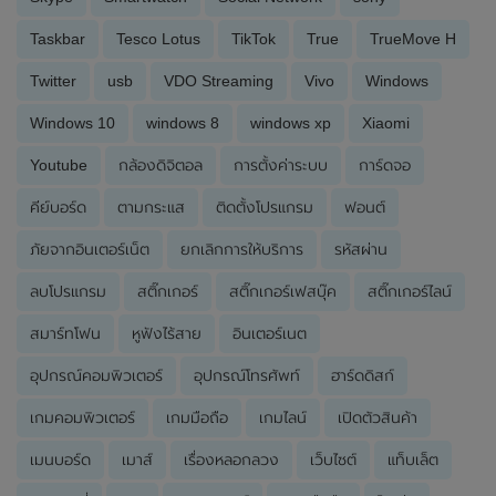
Taskbar
Tesco Lotus
TikTok
True
TrueMove H
Twitter
usb
VDO Streaming
Vivo
Windows
Windows 10
windows 8
windows xp
Xiaomi
Youtube
กล้องดิจิตอล
การตั้งค่าระบบ
การ์ดจอ
คีย์บอร์ด
ตามกระแส
ติดตั้งโปรแกรม
ฟอนต์
ภัยจากอินเตอร์เน็ต
ยกเลิกการให้บริการ
รหัสผ่าน
ลบโปรแกรม
สติ๊กเกอร์
สติ๊กเกอร์เฟสบุ๊ค
สติ๊กเกอร์ไลน์
สมาร์ทโฟน
หูฟังไร้สาย
อินเตอร์เนต
อุปกรณ์คอมพิวเตอร์
อุปกรณ์โทรศัพท์
ฮาร์ดดิสก์
เกมคอมพิวเตอร์
เกมมือถือ
เกมไลน์
เปิดตัวสินค้า
เมนบอร์ด
เมาส์
เรื่องหลอกลวง
เว็บไซต์
แท็บเล็ต