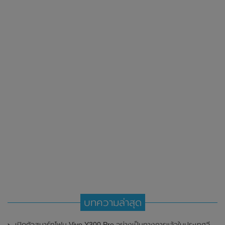
บทความล่าสุด
เปิดตัวสมาร์ทโฟน Vivo Y300 Pro อย่างเป็นทางการแล้วในประเทศจีน มาพร้อมดีไซน์พรีเมี่ยม ทนทาน และแบตเตอรี่สุดอึดขนาดใหญ่ 6,500mAh พร้อมรองรับการชาร์จไว 80W