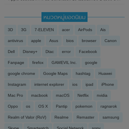
หมวดหมู่ยอดนิยม
3D
3G
7-ELEVEN
acer
AirPods
Ais
antivirus
apple
Asus
bios
browser
Canon
Dell
Disney+
Dtac
error
Facebook
Fanpage
firefox
GAMEVIL Inc.
google
google chrome
Google Maps
hashtag
Huawei
Instagram
internet explorer
ios
ipad
iPhone
Mac Pro
macbook
macOS
Netflix
nvidia
Oppo
os
OS X
Pantip
pokemon
ragnarok
Realm of Valor (RoV)
Realme
Remaster
samsung
Skype
Smartwatch
Social Network
sony