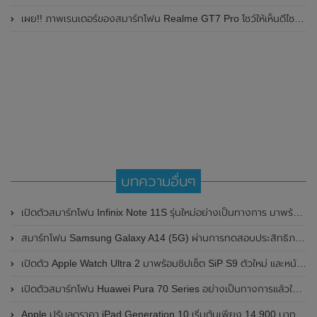
เผย!! ภาพเรนเดอร์ของสมาร์ทโฟน Realme GT7 Pro โชว์ให้เห็นดีไซน์ใหม่ พร้อมเผยรายละเอียดสเปกที่สำคัญบางส่วน
บทความอื่นๆ
เปิดตัวสมาร์ทโฟน Infinix Note 11S รุ่นใหม่อย่างเป็นทางการ มาพร้อมแบตเตอรี่สุดทน 5,000mAh และรองรับการชาร์จไวที่ 33W ในราคาประหยัดเพียง 6,999 บาท
สมาร์ทโฟน Samsung Galaxy A14 (5G) ผ่านการทดสอบประสิทธิภาพบน Geekbench แล้ว มาพร้อมชิปเซ็ต MediaTek Dimensity 700 ลุ้นเปิดตัวในเร็วๆนี้
เปิดตัว Apple Watch Ultra 2 มาพร้อมชิปเซ็ต SiP S9 ตัวใหม่ และหน้าจอแสดงผล 3000nits สว่างที่สุดเท่าที่เคยมีมา
เปิดตัวสมาร์ทโฟน Huawei Pura 70 Series อย่างเป็นทางการแล้วในประเทศไทย ในราคาเริ่มต้น 29,990 บาท
Apple ปรับลดราคา iPad Generation 10 เริ่มต้นเพียง 14,900 บาท