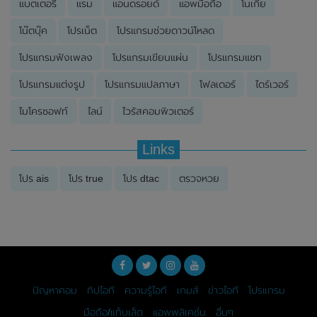
แบตเตอรี่
แรม
แอนดรอยด์
แอพมือถือ
โนเกีย
โน๊ตบุ๊ค
โปรเน็ต
โปรแกรมช่วยดาวน์โหลด
โปรแกรมฟังเพลง
โปรแกรมเขียนแผ่น
โปรแกรมแชท
โปรแกรมแต่งรูป
โปรแกรมแปลภาษา
โฟลเดอร์
ไดร์เวอร์
ไมโครซอฟท์
ไลน์
ไวรัสคอมพิวเตอร์
Links
โปร ais
โปร true
โปร dtac
ตรวจหวย
ปัญหาคอม
ทิปไอที
ความรู้ไอที
เกมส์
ข่าวไอที
โปรแกรม
มือถือ/แท็บเล็ต
แอพพลิเคชั่น
อื่นๆ