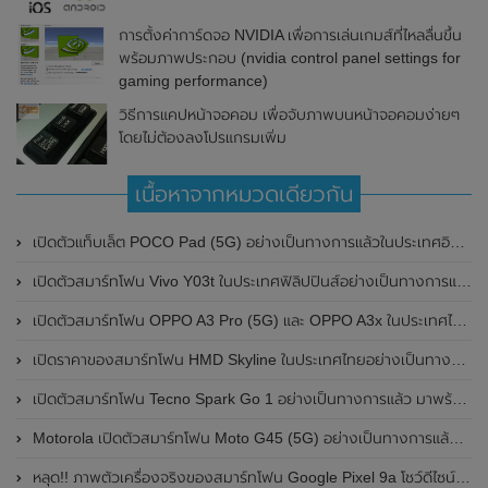
การตั้งค่าการ์ดจอ NVIDIA เพื่อการเล่นเกมส์ที่ไหลลื่นขึ้น
พร้อมภาพประกอบ (nvidia control panel settings for
gaming performance)
วิธีการแคปหน้าจอคอม เพื่อจับภาพบนหน้าจอคอมง่ายๆ
โดยไม่ต้องลงโปรแกรมเพิ่ม
เนื้อหาจากหมวดเดียวกัน
เปิดตัวแท็บเล็ต POCO Pad (5G) อย่างเป็นทางการแล้วในประเทศอินเดีย มาพร้อมชิปเซ็ต Snapdragon 7s Gen 2 ของ Qualcomm และรองรับเครือข่าย 5G
เปิดตัวสมาร์ทโฟน Vivo Y03t ในประเทศฟิลิปปินส์อย่างเป็นทางการแล้ว มาพร้อมชิปเซ็ต Unisoc T612 , กล้องหลัง ความละเอียด 13MP , แบตเตอรี่ 5,000mAh และหน้าจอแสดงผล LCD / 90Hz
เปิดตัวสมาร์ทโฟน OPPO A3 Pro (5G) และ OPPO A3x ในประเทศไทยอย่างเป็นทางการแล้ว ในราคาเริ่มต้นเพียง 3,999 บาท
เปิดราคาของสมาร์ทโฟน HMD Skyline ในประเทศไทยอย่างเป็นทางการแล้ว ราคา 14,990 บาท
เปิดตัวสมาร์ทโฟน Tecno Spark Go 1 อย่างเป็นทางการแล้ว มาพร้อมหน้าจอแสดงผล LCD / 120Hz , แบตเตอรี่ 5,000mAh และใช้ชิปเซ็ต Unisoc
Motorola เปิดตัวสมาร์ทโฟน Moto G45 (5G) อย่างเป็นทางการแล้วในอินเดีย
หลุด!! ภาพตัวเครื่องจริงของสมาร์ทโฟน Google Pixel 9a โชว์ดีไซน์ใหม่ กล้องหลังแบนราบ ไม่มีกรอบของกล้องแล้ว