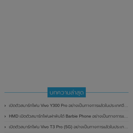
บทความล่าสุด
เปิดตัวสมาร์ทโฟน Vivo Y300 Pro อย่างเป็นทางการแล้วในประเทศจีน มาพร้อมดีไซน์พรีเมี่ยม ทนทาน และแบตเตอรี่สุดอึดขนาดใหญ่ 6,500mAh พร้อมรองรับการชาร์จไว 80W
HMD เปิดตัวสมาร์ทโฟนฝาพับได้ Barbie Phone อย่างเป็นทางการแล้ว มาพร้อมธีมสีชมพูสดใส
เปิดตัวสมาร์ทโฟน Vivo T3 Pro (5G) อย่างเป็นทางการแล้วในประเทศอินเดีย