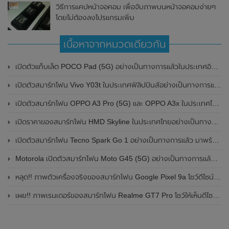
วิธีการแคปหน้าจอคอม เพื่อจับภาพบนหน้าจอคอมง่ายๆ
โดยไม่ต้องลงโปรแกรมเพิ่ม
เนื้อหาจากหมวดเดียวกัน
เปิดตัวแท็บเล็ต POCO Pad (5G) อย่างเป็นทางการแล้วในประเทศอินเดีย มาพร้อมชิปเซ็ต Snapdragon 7s Gen 2 ของ Qualcomm และรองรับเครือข่าย 5G
เปิดตัวสมาร์ทโฟน Vivo Y03t ในประเทศฟิลิปปินส์อย่างเป็นทางการแล้ว มาพร้อมชิปเซ็ต Unisoc T612 , กล้องหลัง ความละเอียด 13MP , แบตเตอรี่ 5,000mAh และหน้าจอแสดงผล LCD / 90Hz
เปิดตัวสมาร์ทโฟน OPPO A3 Pro (5G) และ OPPO A3x ในประเทศไทยอย่างเป็นทางการแล้ว ในราคาเริ่มต้นเพียง 3,999 บาท
เปิดราคาของสมาร์ทโฟน HMD Skyline ในประเทศไทยอย่างเป็นทางการแล้ว ราคา 14,990 บาท
เปิดตัวสมาร์ทโฟน Tecno Spark Go 1 อย่างเป็นทางการแล้ว มาพร้อมหน้าจอแสดงผล LCD / 120Hz , แบตเตอรี่ 5,000mAh และใช้ชิปเซ็ต Unisoc
Motorola เปิดตัวสมาร์ทโฟน Moto G45 (5G) อย่างเป็นทางการแล้วในอินเดีย
หลุด!! ภาพตัวเครื่องจริงของสมาร์ทโฟน Google Pixel 9a โชว์ดีไซน์ใหม่ กล้องหลังแบนราบ ไม่มีกรอบของกล้องแล้ว
เผย!! ภาพเรนเดอร์ของสมาร์ทโฟน Realme GT7 Pro โชว์ให้เห็นดีไซน์ใหม่ พร้อมเผยรายละเอียดสเปกที่สำคัญบางส่วน