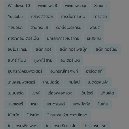
Windows 10
windows 8
windows xp
Xiaomi
Youtube
กล้องดิจิตอล
การตั้งค่าระบบ
การ์ดจอ
คีย์บอร์ด
ตามกระแส
ติดตั้งโปรแกรม
ฟอนต์
ภัยจากอินเตอร์เน็ต
ยกเลิกการให้บริการ
รหัสผ่าน
ลบโปรแกรม
สติ๊กเกอร์
สติ๊กเกอร์เฟสบุ๊ค
สติ๊กเกอร์ไลน์
สมาร์ทโฟน
หูฟังไร้สาย
อินเตอร์เนต
อุปกรณ์คอมพิวเตอร์
อุปกรณ์โทรศัพท์
ฮาร์ดดิสก์
เกมคอมพิวเตอร์
เกมมือถือ
เกมไลน์
เปิดตัวสินค้า
เมนบอร์ด
เมาส์
เรื่องหลอกลวง
เว็บไซต์
แท็บเล็ต
แบตเตอรี่
แรม
แอนดรอยด์
แอพมือถือ
โนเกีย
โน๊ตบุ๊ค
โปรเน็ต
โปรแกรมช่วยดาวน์โหลด
โปรแกรมฟังเพลง
โปรแกรมเขียนแผ่น
โปรแกรมแชท