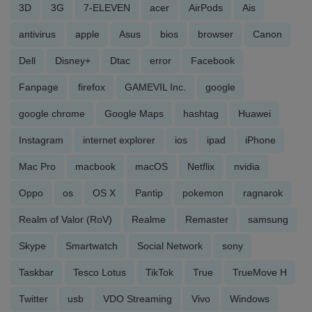
3D
3G
7-ELEVEN
acer
AirPods
Ais
antivirus
apple
Asus
bios
browser
Canon
Dell
Disney+
Dtac
error
Facebook
Fanpage
firefox
GAMEVIL Inc.
google
google chrome
Google Maps
hashtag
Huawei
Instagram
internet explorer
ios
ipad
iPhone
Mac Pro
macbook
macOS
Netflix
nvidia
Oppo
os
OS X
Pantip
pokemon
ragnarok
Realm of Valor (RoV)
Realme
Remaster
samsung
Skype
Smartwatch
Social Network
sony
Taskbar
Tesco Lotus
TikTok
True
TrueMove H
Twitter
usb
VDO Streaming
Vivo
Windows