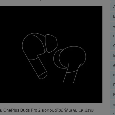
A
e
N
P
R
าย OnePlus Buds Pro 2 ยังคงมีดีไซน์ที่คุ้นเคย และมีราย
S