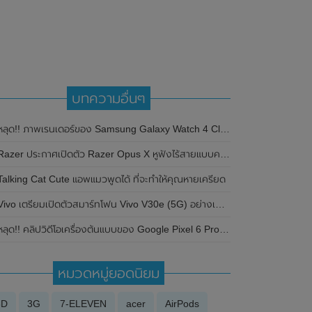
บทความอื่นๆ
ลุด!! ภาพเรนเดอร์ของ Samsung Galaxy Watch 4 Classic มาพร้อมขอบหน้าปัดหมุนได้ และมีทั้งหมด 3 ขนาด
azer ประกาศเปิดตัว Razer Opus X หูฟังไร้สายแบบครอบหูที่มาพร้อมระบบตัดเสียงรบกวน noise-canceling ในราคาเพียง 100 เหรียญ
Talking Cat Cute แอพแมวพูดได้ ที่จะทำให้คุณหายเครียด
ivo เตรียมเปิดตัวสมาร์ทโฟน Vivo V30e (5G) อย่างเป็นทางการที่ประเทศอินเดียในวันที่ 2 พฤษภาคม 2024 นี้
ลุด!! คลิปวิดีโอเครื่องต้นแบบของ Google Pixel 6 Pro โชว์ให้เห็นดีไซน์ของตัวเครื่องอย่างชัดเจน
หมวดหมู่ยอดนิยม
3D
3G
7-ELEVEN
acer
AirPods