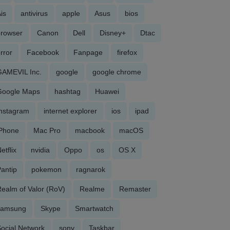
is
antivirus
apple
Asus
bios
browser
Canon
Dell
Disney+
Dtac
rror
Facebook
Fanpage
firefox
GAMEVIL Inc.
google
google chrome
Google Maps
hashtag
Huawei
Instagram
internet explorer
ios
ipad
iPhone
Mac Pro
macbook
macOS
etflix
nvidia
Oppo
os
OS X
antip
pokemon
ragnarok
ealm of Valor (RoV)
Realme
Remaster
samsung
Skype
Smartwatch
ocial Network
sony
Taskbar