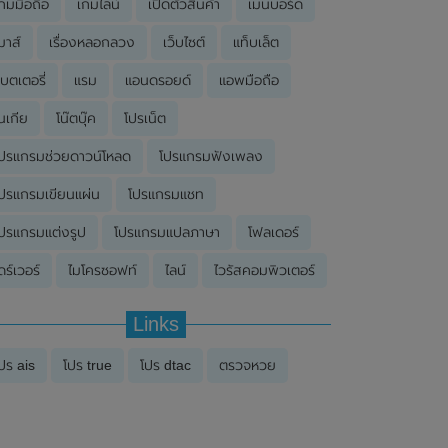
กมมือถือ
เกมไลน์
เปิดตัวสินค้า
เมนบอร์ด
มาส์
เรื่องหลอกลวง
เว็บไซต์
แท็บเล็ต
บตเตอรี่
แรม
แอนดรอยด์
แอพมือถือ
นเกีย
โน๊ตบุ๊ค
โปรเน็ต
ปรแกรมช่วยดาวน์โหลด
โปรแกรมฟังเพลง
ปรแกรมเขียนแผ่น
โปรแกรมแชท
ปรแกรมแต่งรูป
โปรแกรมแปลภาษา
โฟลเดอร์
ดร์เวอร์
ไมโครซอฟท์
ไลน์
ไวรัสคอมพิวเตอร์
Links
ปร ais
โปร true
โปร dtac
ตรวจหวย