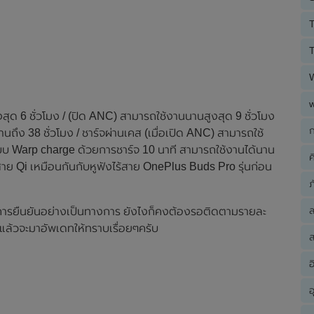
T
T
สุด 6 ชั่วโมง / (ปิด ANC) สามารถใช้งานนานสูงสุด 9 ชั่วโมง
ก
นถึง 38 ชั่วโมง / ชาร์จผ่านเคส (เมื่อเปิด ANC) สามารถใช้
แบบ Warp charge ด้วยการชาร์จ 10 นาที สามารถใช้งานได้นาน
ค
สาย Qi เหมือนกันกับหูฟังไร้สาย OnePlus Buds Pro รุ่นก่อน
ภ
ับการยืนยันอย่างเป็นทางการ ยังไงก็คงต้องรอติดตามรายละ
มแล้วจะมาอัพเดทให้ทราบเรื่อยๆครับ
ส
อ
อ