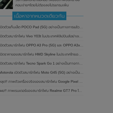
คอมง่ายๆโดยไม่ต้องลงโปรแกรมเพิ่ม
เนื้อหาจากหมวดเดียวกัน
ปิดตัวแท็บเล็ต POCO Pad (5G) อย่างเป็นทางการแล้วในประเทศอินเดีย มาพร้อมชิปเซ็ต Snapdragon 7s Gen 2 ของ Qualcomm และรองรับเครือข่าย 5G
ิดตัวสมาร์ทโฟน Vivo Y03t ในประเทศฟิลิปปินส์อย่างเป็นทางการแล้ว มาพร้อมชิปเซ็ต Unisoc T612 , กล้องหลัง ความละเอียด 13MP , แบตเตอรี่ 5,000mAh และหน้าจอแสดงผล LCD / 90Hz
ปิดตัวสมาร์ทโฟน OPPO A3 Pro (5G) และ OPPO A3x ในประเทศไทยอย่างเป็นทางการแล้ว ในราคาเริ่มต้นเพียง 3,999 บาท
ปิดราคาของสมาร์ทโฟน HMD Skyline ในประเทศไทยอย่างเป็นทางการแล้ว ราคา 14,990 บาท
ปิดตัวสมาร์ทโฟน Tecno Spark Go 1 อย่างเป็นทางการแล้ว มาพร้อมหน้าจอแสดงผล LCD / 120Hz , แบตเตอรี่ 5,000mAh และใช้ชิปเซ็ต Unisoc
Motorola เปิดตัวสมาร์ทโฟน Moto G45 (5G) อย่างเป็นทางการแล้วในอินเดีย
ลุด!! ภาพตัวเครื่องจริงของสมาร์ทโฟน Google Pixel 9a โชว์ดีไซน์ใหม่ กล้องหลังแบนราบ ไม่มีกรอบของกล้องแล้ว
ผย!! ภาพเรนเดอร์ของสมาร์ทโฟน Realme GT7 Pro โชว์ให้เห็นดีไซน์ใหม่ พร้อมเผยรายละเอียดสเปกที่สำคัญบางส่วน