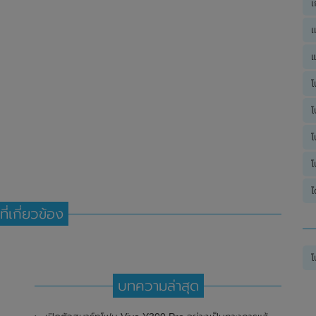
เ
เ
แ
โ
โ
โ
โ
ไ
ที่เกี่ยวข้อง
โ
บทความล่าสุด