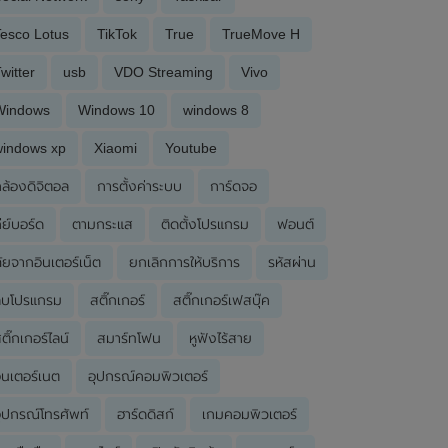
esco Lotus
TikTok
True
TrueMove H
witter
usb
VDO Streaming
Vivo
Windows
Windows 10
windows 8
windows xp
Xiaomi
Youtube
ล้องดิจิตอล
การตั้งค่าระบบ
การ์ดจอ
ีย์บอร์ด
ตามกระแส
ติดตั้งโปรแกรม
ฟอนต์
ัยจากอินเตอร์เน็ต
ยกเลิกการให้บริการ
รหัสผ่าน
ลบโปรแกรม
สติ๊กเกอร์
สติ๊กเกอร์เฟสบุ๊ค
ติ๊กเกอร์ไลน์
สมาร์ทโฟน
หูฟังไร้สาย
ินเตอร์เนต
อุปกรณ์คอมพิวเตอร์
ุปกรณ์โทรศัพท์
ฮาร์ดดิสก์
เกมคอมพิวเตอร์