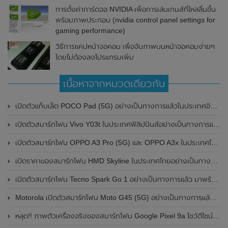
การตั้งค่าการ์ดจอ NVIDIA เพื่อการเล่นเกมส์ที่ไหลลื่นขึ้น
พร้อมภาพประกอบ (nvidia control panel settings for
gaming performance)
วิธีการแคปหน้าจอคอม เพื่อจับภาพบนหน้าจอคอมง่ายๆ
โดยไม่ต้องลงโปรแกรมเพิ่ม
เนื้อหาจากหมวดเดียวกัน
เปิดตัวแท็บเล็ต POCO Pad (5G) อย่างเป็นทางการแล้วในประเทศอินเดีย มาพร้อมชิปเซ็ต Snapdragon 7s Gen 2 ของ Qualcomm และรองรับเครือข่าย 5G
เปิดตัวสมาร์ทโฟน Vivo Y03t ในประเทศฟิลิปปินส์อย่างเป็นทางการแล้ว มาพร้อมชิปเซ็ต Unisoc T612 , กล้องหลัง ความละเอียด 13MP , แบตเตอรี่ 5,000mAh และหน้าจอแสดงผล LCD / 90Hz
เปิดตัวสมาร์ทโฟน OPPO A3 Pro (5G) และ OPPO A3x ในประเทศไทยอย่างเป็นทางการแล้ว ในราคาเริ่มต้นเพียง 3,999 บาท
เปิดราคาของสมาร์ทโฟน HMD Skyline ในประเทศไทยอย่างเป็นทางการแล้ว ราคา 14,990 บาท
เปิดตัวสมาร์ทโฟน Tecno Spark Go 1 อย่างเป็นทางการแล้ว มาพร้อมหน้าจอแสดงผล LCD / 120Hz , แบตเตอรี่ 5,000mAh และใช้ชิปเซ็ต Unisoc
Motorola เปิดตัวสมาร์ทโฟน Moto G45 (5G) อย่างเป็นทางการแล้วในอินเดีย
หลุด!! ภาพตัวเครื่องจริงของสมาร์ทโฟน Google Pixel 9a โชว์ดีไซน์ใหม่ กล้องหลังแบนราบ ไม่มีกรอบของกล้องแล้ว