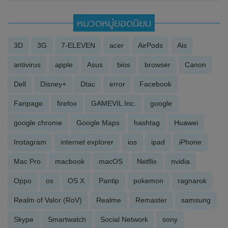
หมวดหมู่ยอดนิยม
3D
3G
7-ELEVEN
acer
AirPods
Ais
antivirus
apple
Asus
bios
browser
Canon
Dell
Disney+
Dtac
error
Facebook
Fanpage
firefox
GAMEVIL Inc.
google
google chrome
Google Maps
hashtag
Huawei
Instagram
internet explorer
ios
ipad
iPhone
Mac Pro
macbook
macOS
Netflix
nvidia
Oppo
os
OS X
Pantip
pokemon
ragnarok
Realm of Valor (RoV)
Realme
Remaster
samsung
Skype
Smartwatch
Social Network
sony