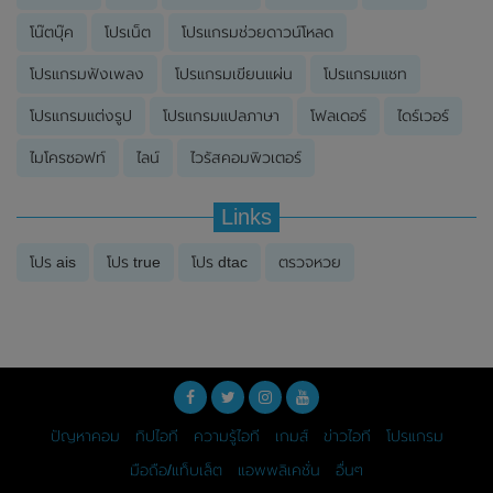
โน๊ตบุ๊ค
โปรเน็ต
โปรแกรมช่วยดาวน์โหลด
โปรแกรมฟังเพลง
โปรแกรมเขียนแผ่น
โปรแกรมแชท
โปรแกรมแต่งรูป
โปรแกรมแปลภาษา
โฟลเดอร์
ไดร์เวอร์
ไมโครซอฟท์
ไลน์
ไวรัสคอมพิวเตอร์
Links
โปร ais
โปร true
โปร dtac
ตรวจหวย
ปัญหาคอม
ทิปไอที
ความรู้ไอที
เกมส์
ข่าวไอที
โปรแกรม
มือถือ/แท็บเล็ต
แอพพลิเคชั่น
อื่นๆ