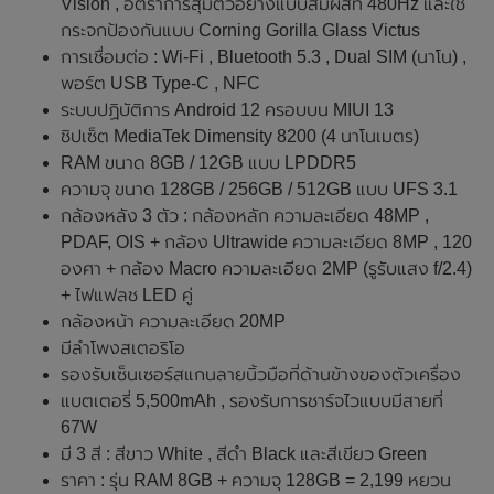
Vision , อัตราการสุ่มตัวอย่างแบบสัมผัสที่ 480Hz และใช้
กระจกป้องกันแบบ Corning Gorilla Glass Victus
การเชื่อมต่อ : Wi-Fi , Bluetooth 5.3 , Dual SIM (นาโน) ,
พอร์ต USB Type-C , NFC
ระบบปฏิบัติการ Android 12 ครอบบน MIUI 13
ชิปเซ็ต MediaTek Dimensity 8200 (4 นาโนเมตร)
RAM ขนาด 8GB / 12GB แบบ LPDDR5
ความจุ ขนาด 128GB / 256GB / 512GB แบบ UFS 3.1
กล้องหลัง 3 ตัว : กล้องหลัก ความละเอียด 48MP ,
PDAF, OIS + กล้อง Ultrawide ความละเอียด 8MP , 120
องศา + กล้อง Macro ความละเอียด 2MP (รูรับแสง f/2.4)
+ ไฟแฟลช LED คู่
กล้องหน้า ความละเอียด 20MP
มีลำโพงสเตอริโอ
รองรับเซ็นเซอร์สแกนลายนิ้วมือที่ด้านข้างของตัวเครื่อง
แบตเตอรี่ 5,500mAh , รองรับการชาร์จไวแบบมีสายที่
67W
มี 3 สี : สีขาว White , สีดำ Black และสีเขียว Green
ราคา : รุ่น RAM 8GB + ความจุ 128GB = 2,199 หยวน