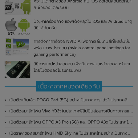
ความแตกต่างของ Android กับ iOS จุดเด่นส่วนตัวที่น่า
สนใจของแต่ละระบบ
ปัญหาเครื่องค้าง แอพเด้งหลุดใน iOS และ Android มาดู
วิธีแก้กันครับ
การตั้งค่าการ์ดจอ NVIDIA เพื่อการเล่นเกมส์ที่ไหลลื่นขึ้น
พร้อมภาพประกอบ (nvidia control panel settings for
gaming performance)
วิธีการแคปหน้าจอคอม เพื่อจับภาพบนหน้าจอคอมง่ายๆ
โดยไม่ต้องลงโปรแกรมเพิ่ม
เนื้อหาจากหมวดเดียวกัน
เปิดตัวแท็บเล็ต POCO Pad (5G) อย่างเป็นทางการแล้วในประเทศอินเดีย มาพร้อมชิปเซ็ต Snapdragon 7s Gen 2 ของ Qualcomm และรองรับเครือข่าย 5G
เปิดตัวสมาร์ทโฟน Vivo Y03t ในประเทศฟิลิปปินส์อย่างเป็นทางการแล้ว มาพร้อมชิปเซ็ต Unisoc T612 , กล้องหลัง ความละเอียด 13MP , แบตเตอรี่ 5,000mAh และหน้าจอแสดงผล LCD / 90Hz
เปิดตัวสมาร์ทโฟน OPPO A3 Pro (5G) และ OPPO A3x ในประเทศไทยอย่างเป็นทางการแล้ว ในราคาเริ่มต้นเพียง 3,999 บาท
เปิดราคาของสมาร์ทโฟน HMD Skyline ในประเทศไทยอย่างเป็นทางการแล้ว ราคา 14,990 บาท