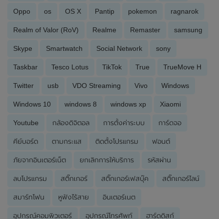
Oppo
os
OS X
Pantip
pokemon
ragnarok
Realm of Valor (RoV)
Realme
Remaster
samsung
Skype
Smartwatch
Social Network
sony
Taskbar
Tesco Lotus
TikTok
True
TrueMove H
Twitter
usb
VDO Streaming
Vivo
Windows
Windows 10
windows 8
windows xp
Xiaomi
Youtube
กล้องดิจิตอล
การตั้งค่าระบบ
การ์ดจอ
คีย์บอร์ด
ตามกระแส
ติดตั้งโปรแกรม
ฟอนต์
ภัยจากอินเตอร์เน็ต
ยกเลิกการให้บริการ
รหัสผ่าน
ลบโปรแกรม
สติ๊กเกอร์
สติ๊กเกอร์เฟสบุ๊ค
สติ๊กเกอร์ไลน์
สมาร์ทโฟน
หูฟังไร้สาย
อินเตอร์เนต
อุปกรณ์คอมพิวเตอร์
อุปกรณ์โทรศัพท์
ฮาร์ดดิสก์