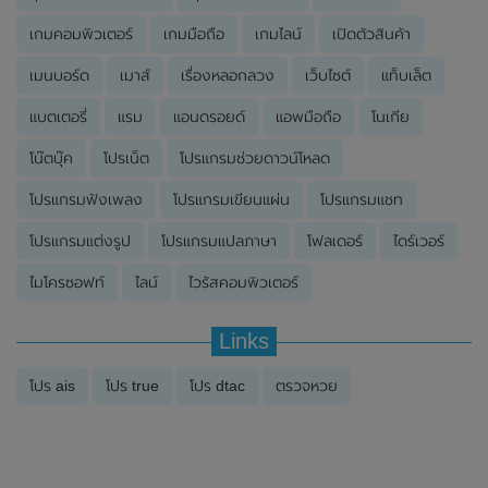
เกมคอมพิวเตอร์
เกมมือถือ
เกมไลน์
เปิดตัวสินค้า
เมนบอร์ด
เมาส์
เรื่องหลอกลวง
เว็บไซต์
แท็บเล็ต
แบตเตอรี่
แรม
แอนดรอยด์
แอพมือถือ
โนเกีย
โน๊ตบุ๊ค
โปรเน็ต
โปรแกรมช่วยดาวน์โหลด
โปรแกรมฟังเพลง
โปรแกรมเขียนแผ่น
โปรแกรมแชท
โปรแกรมแต่งรูป
โปรแกรมแปลภาษา
โฟลเดอร์
ไดร์เวอร์
ไมโครซอฟท์
ไลน์
ไวรัสคอมพิวเตอร์
Links
โปร ais
โปร true
โปร dtac
ตรวจหวย