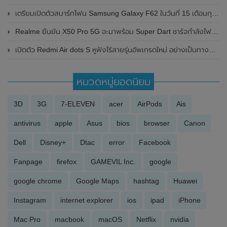
เตรียมเปิดตัวสมาร์ทโฟน Samsung Galaxy F62 ในวันที่ 15 เดือนกุมภาพันธ์ 2021 นี้ที่ประเทศอินเดีย มาพร้อมชิปเซ็ต Exynos 9825 และแบตเตอรี่ 7,000 mAh ในราคาหมื่นนิดๆ
Realme ยืนยัน X50 Pro 5G จะมาพร้อม Super Dart ชาร์จกำลังไฟไวถึง 65W
เปิดตัว Redmi Air dots S หูฟังไร้สายรุ่นอัพเกรดใหม่ อย่างเป็นทางการแล้ว
หมวดหมู่ยอดนิยม
3D
3G
7-ELEVEN
acer
AirPods
Ais
antivirus
apple
Asus
bios
browser
Canon
Dell
Disney+
Dtac
error
Facebook
Fanpage
firefox
GAMEVIL Inc.
google
google chrome
Google Maps
hashtag
Huawei
Instagram
internet explorer
ios
ipad
iPhone
Mac Pro
macbook
macOS
Netflix
nvidia