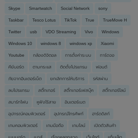
Skype
Smartwatch
Social Network
sony
Taskbar
Tesco Lotus
TikTok
True
TrueMove H
Twitter
usb
VDO Streaming
Vivo
Windows
Windows 10
windows 8
windows xp
Xiaomi
Youtube
กล้องดิจิตอล
การตั้งค่าระบบ
การ์ดจอ
คีย์บอร์ด
ตามกระแส
ติดตั้งโปรแกรม
ฟอนต์
ภัยจากอินเตอร์เน็ต
ยกเลิกการให้บริการ
รหัสผ่าน
ลบโปรแกรม
สติ๊กเกอร์
สติ๊กเกอร์เฟสบุ๊ค
สติ๊กเกอร์ไลน์
สมาร์ทโฟน
หูฟังไร้สาย
อินเตอร์เนต
อุปกรณ์คอมพิวเตอร์
อุปกรณ์โทรศัพท์
ฮาร์ดดิสก์
เกมคอมพิวเตอร์
เกมมือถือ
เกมไลน์
เปิดตัวสินค้า
เมนบอร์ด
เมาส์
เรื่องหลอกลวง
เว็บไซต์
แท็บเล็ต