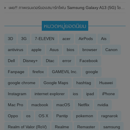
เผย!! ภาพเรนเดอร์ของสมาร์ทโฟน Samsung Galaxy A13 (5G) โชว์ดีไซน์พร้อมรายละเอียดสเปกบางส่วน
หมวดหมู่ยอดนิยม
3D
3G
7-ELEVEN
acer
AirPods
Ais
antivirus
apple
Asus
bios
browser
Canon
Dell
Disney+
Dtac
error
Facebook
Fanpage
firefox
GAMEVIL Inc.
google
google chrome
Google Maps
hashtag
Huawei
Instagram
internet explorer
ios
ipad
iPhone
Mac Pro
macbook
macOS
Netflix
nvidia
Oppo
os
OS X
Pantip
pokemon
ragnarok
Realm of Valor (RoV)
Realme
Remaster
samsung