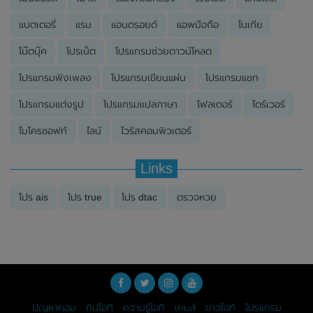
แบตเตอรี่
แรม
แอนดรอยด์
แอพมือถือ
โนเกีย
โน๊ตบุ๊ค
โปรเน็ต
โปรแกรมช่วยดาวน์โหลด
โปรแกรมฟังเพลง
โปรแกรมเขียนแผ่น
โปรแกรมแชท
โปรแกรมแต่งรูป
โปรแกรมแปลภาษา
โฟลเดอร์
ไดร์เวอร์
ไมโครซอฟท์
ไลน์
ไวรัสคอมพิวเตอร์
Links
โปร ais
โปร true
โปร dtac
ตรวจหวย
ปัญหาคอม
ทิปไอที
ความรู้ไอที
เกมส์
ข่าวไอที
โปรแกรม