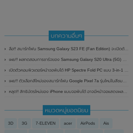
บทความอื่นๆ
ลือ!! สมาร์ทโฟน Samsung Galaxy S23 FE (Fan Edition) จะเปิดตัวในช่วงครึ่งหลังของปี 2023 นี้ มาพร้อมชิปเซ็ตSnapdragon 8+ Gen 1
เผย!! ผลทดสอบการชาร์จของ Samsung Galaxy S20 Ultra (5G) รวดเร็วน่าประทับใจ
เปิดตัวคอมพิวเตอร์หน้าจอพับได้ HP Spectre Fold PC แบบ 3-in-1 เครื่องแรกของโลก สามารถใช้งานได้หลากหลาย และมีขนาดที่บางมาก
เผย!! ตัวเลือกสีใหม่ของสมาร์ทโฟน Google Pixel 7a รุ่นใหม่ในสีชมพูอมส้ม Coral พร้อมเผยราคาในแคนาดา
หลุด!! สิทธิบัตรใหม่ของ iPhone แบบจอพับได้ อาจมีหน้าจอแสดงผลแบบ Self-Healing ที่สามารถรักษาตัวเองได้จากรอยขีดข่วน
หมวดหมู่ยอดนิยม
3D
3G
7-ELEVEN
acer
AirPods
Ais