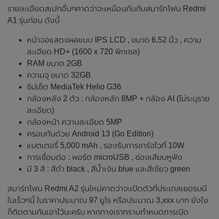
รายละเอียดสเปกอื่นๆคาดว่าจะเหมือนกันกับสมาร์ทโฟน Redmi
A1 รุ่นก่อน ดังนี้
หน้าจอแสดงผลแบบ IPS LCD , ขนาด 6.52 นิ้ว , ความ
ละเอียด HD+ (1600 x 720 พิกเซล)
RAM ขนาด 2GB
ความจุ ขนาด 32GB
ชิปเซ็ต MediaTek Helio G36
กล้องหลัง 2 ตัว : กล้องหลัก 8MP + กล้อง AI (ไม่ระบุราย
ละเอียด)
กล้องหน้า ความละเอียด 5MP
ครอบทับด้วย Android 13 (Go Edition)
แบตเตอรี่ 5,000 mAh , รองรับการชาร์จไวที่ 10W
การเชื่อมต่อ : พอร์ต microUSB , ช่องเสียบหูฟัง
มี 3 สี : สีดำ black , สีน้ำเงิน blue และสีเขียว green
สมาร์ทโฟน Redmi A2 รุ่นใหม่คาดว่าจะเปิดตัวที่ประเทสเยอรมนี
ในเร็วๆนี้ ในราคาประมาณ 97 ยูโร หรือประมาณ 3,xxx บาท ยังไง
ก็ติดตามกันเอาไว้นะครับ หากทางเราทราบกำหนดการเปิด