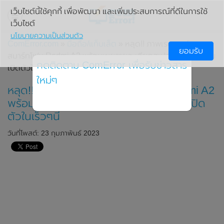
เว็บไซต์นี้ใช้คุกกี้ เพื่อพัฒนา และเพิ่มประสบการณ์ที่ดีในการใช้
เว็บไซต์
นโยบายความเป็นส่วนตัว
ComError.com
»
มือถือ/แท็บเล็ต
» หลุด!! ภาพเรนเดอร์ของ
ยอมรับ
สมาร์ทโฟน Redmi A2 พร้อมเผยรายละเอียดสเปกบางส่วน ก่อน
กดติดตาม ComError เพื่อรับข่าวสาร
เปิดตัวในเร็วๆนี้
ใหม่ๆ
หลุด!! ภาพเรนเดอร์ของสมาร์ทโฟน Redmi A2
พร้อมเผยรายละเอียดสเปกบางส่วน ก่อนเปิด
ตัวในเร็วๆนี้
วันที่โพสต์: 23 กุมภาพันธ์ 2023