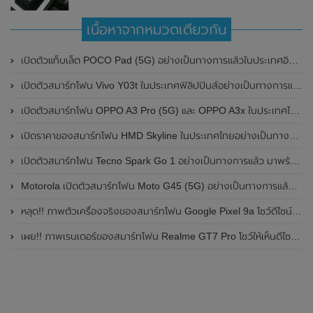
เนื้อหาจากหมวดเดียวกัน
เปิดตัวแท็บเล็ต POCO Pad (5G) อย่างเป็นทางการแล้วในประเทศอินเดีย มาพร้อมชิปเซ็ต Snapdragon 7s Gen 2 ของ Qualcomm และรองรับเครือข่าย 5G
เปิดตัวสมาร์ทโฟน Vivo Y03t ในประเทศฟิลิปปินส์อย่างเป็นทางการแล้ว มาพร้อมชิปเซ็ต Unisoc T612 , กล้องหลัง ความละเอียด 13MP , แบตเตอรี่ 5,000mAh และหน้าจอแสดงผล LCD / 90Hz
เปิดตัวสมาร์ทโฟน OPPO A3 Pro (5G) และ OPPO A3x ในประเทศไทยอย่างเป็นทางการแล้ว ในราคาเริ่มต้นเพียง 3,999 บาท
เปิดราคาของสมาร์ทโฟน HMD Skyline ในประเทศไทยอย่างเป็นทางการแล้ว ราคา 14,990 บาท
เปิดตัวสมาร์ทโฟน Tecno Spark Go 1 อย่างเป็นทางการแล้ว มาพร้อมหน้าจอแสดงผล LCD / 120Hz , แบตเตอรี่ 5,000mAh และใช้ชิปเซ็ต Unisoc
Motorola เปิดตัวสมาร์ทโฟน Moto G45 (5G) อย่างเป็นทางการแล้วในอินเดีย
หลุด!! ภาพตัวเครื่องจริงของสมาร์ทโฟน Google Pixel 9a โชว์ดีไซน์ใหม่ กล้องหลังแบนราบ ไม่มีกรอบของกล้องแล้ว
เผย!! ภาพเรนเดอร์ของสมาร์ทโฟน Realme GT7 Pro โชว์ให้เห็นดีไซน์ใหม่ พร้อมเผยรายละเอียดสเปกที่สำคัญบางส่วน