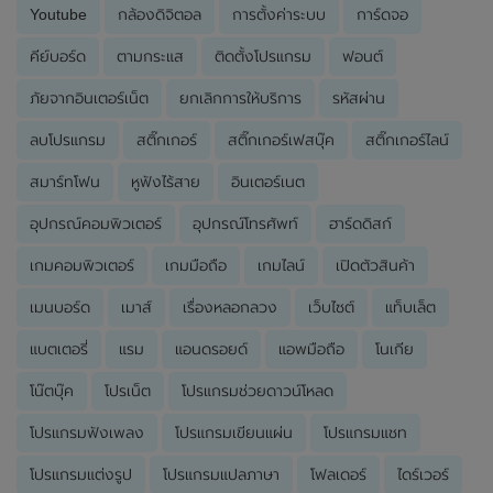
Youtube
กล้องดิจิตอล
การตั้งค่าระบบ
การ์ดจอ
คีย์บอร์ด
ตามกระแส
ติดตั้งโปรแกรม
ฟอนต์
ภัยจากอินเตอร์เน็ต
ยกเลิกการให้บริการ
รหัสผ่าน
ลบโปรแกรม
สติ๊กเกอร์
สติ๊กเกอร์เฟสบุ๊ค
สติ๊กเกอร์ไลน์
สมาร์ทโฟน
หูฟังไร้สาย
อินเตอร์เนต
อุปกรณ์คอมพิวเตอร์
อุปกรณ์โทรศัพท์
ฮาร์ดดิสก์
เกมคอมพิวเตอร์
เกมมือถือ
เกมไลน์
เปิดตัวสินค้า
เมนบอร์ด
เมาส์
เรื่องหลอกลวง
เว็บไซต์
แท็บเล็ต
แบตเตอรี่
แรม
แอนดรอยด์
แอพมือถือ
โนเกีย
โน๊ตบุ๊ค
โปรเน็ต
โปรแกรมช่วยดาวน์โหลด
โปรแกรมฟังเพลง
โปรแกรมเขียนแผ่น
โปรแกรมแชท
โปรแกรมแต่งรูป
โปรแกรมแปลภาษา
โฟลเดอร์
ไดร์เวอร์