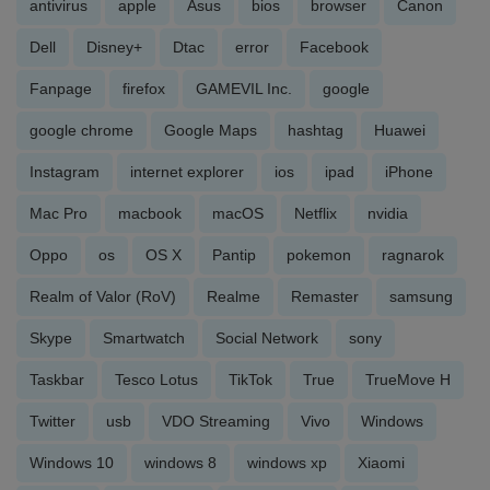
antivirus
apple
Asus
bios
browser
Canon
Dell
Disney+
Dtac
error
Facebook
Fanpage
firefox
GAMEVIL Inc.
google
google chrome
Google Maps
hashtag
Huawei
Instagram
internet explorer
ios
ipad
iPhone
Mac Pro
macbook
macOS
Netflix
nvidia
Oppo
os
OS X
Pantip
pokemon
ragnarok
Realm of Valor (RoV)
Realme
Remaster
samsung
Skype
Smartwatch
Social Network
sony
Taskbar
Tesco Lotus
TikTok
True
TrueMove H
Twitter
usb
VDO Streaming
Vivo
Windows
Windows 10
windows 8
windows xp
Xiaomi