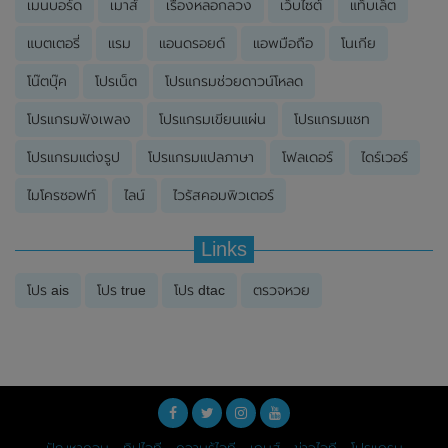
เมนบอร์ด
เมาส์
เรื่องหลอกลวง
เว็บไซต์
แท็บเล็ต
แบตเตอรี่
แรม
แอนดรอยด์
แอพมือถือ
โนเกีย
โน๊ตบุ๊ค
โปรเน็ต
โปรแกรมช่วยดาวน์โหลด
โปรแกรมฟังเพลง
โปรแกรมเขียนแผ่น
โปรแกรมแชท
โปรแกรมแต่งรูป
โปรแกรมแปลภาษา
โฟลเดอร์
ไดร์เวอร์
ไมโครซอฟท์
ไลน์
ไวรัสคอมพิวเตอร์
Links
โปร ais
โปร true
โปร dtac
ตรวจหวย