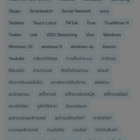
Skype
Smartwatch
Social Network
sony
Taskbar
Tesco Lotus
TikTok
True
TrueMove H
Twitter
usb
VDO Streaming
Vivo
Windows
Windows 10
windows 8
windows xp
Xiaomi
Youtube
กล้องดิจิตอล
การตั้งค่าระบบ
การ์ดจอ
คีย์บอร์ด
ตามกระแส
ติดตั้งโปรแกรม
ฟอนต์
ภัยจากอินเตอร์เน็ต
ยกเลิกการให้บริการ
รหัสผ่าน
ลบโปรแกรม
สติ๊กเกอร์
สติ๊กเกอร์เฟสบุ๊ค
สติ๊กเกอร์ไลน์
สมาร์ทโฟน
หูฟังไร้สาย
อินเตอร์เนต
อุปกรณ์คอมพิวเตอร์
อุปกรณ์โทรศัพท์
ฮาร์ดดิสก์
เกมคอมพิวเตอร์
เกมมือถือ
เกมไลน์
เปิดตัวสินค้า