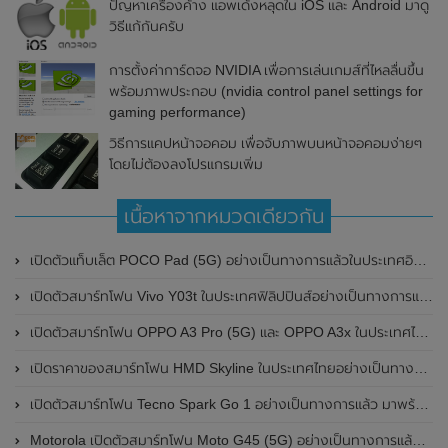
ปัญหาเครื่องค้าง แอพเด้งหลุดใน iOS และ Android มาดู
วิธีแก้กันครับ
การตั้งค่าการ์ดจอ NVIDIA เพื่อการเล่นเกมส์ที่ไหลลื่นขึ้น
พร้อมภาพประกอบ (nvidia control panel settings for
gaming performance)
วิธีการแคปหน้าจอคอม เพื่อจับภาพบนหน้าจอคอมง่ายๆ
โดยไม่ต้องลงโปรแกรมเพิ่ม
เนื้อหาจากหมวดเดียวกัน
เปิดตัวแท็บเล็ต POCO Pad (5G) อย่างเป็นทางการแล้วในประเทศอินเดีย มาพร้อมชิปเซ็ต Snapdragon 7s Gen 2 ของ Qualcomm และรองรับเครือข่าย 5G
เปิดตัวสมาร์ทโฟน Vivo Y03t ในประเทศฟิลิปปินส์อย่างเป็นทางการแล้ว มาพร้อมชิปเซ็ต Unisoc T612 , กล้องหลัง ความละเอียด 13MP , แบตเตอรี่ 5,000mAh และหน้าจอแสดงผล LCD / 90Hz
เปิดตัวสมาร์ทโฟน OPPO A3 Pro (5G) และ OPPO A3x ในประเทศไทยอย่างเป็นทางการแล้ว ในราคาเริ่มต้นเพียง 3,999 บาท
เปิดราคาของสมาร์ทโฟน HMD Skyline ในประเทศไทยอย่างเป็นทางการแล้ว ราคา 14,990 บาท
เปิดตัวสมาร์ทโฟน Tecno Spark Go 1 อย่างเป็นทางการแล้ว มาพร้อมหน้าจอแสดงผล LCD / 120Hz , แบตเตอรี่ 5,000mAh และใช้ชิปเซ็ต Unisoc
Motorola เปิดตัวสมาร์ทโฟน Moto G45 (5G) อย่างเป็นทางการแล้วในอินเดีย