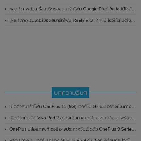
หลุด!! ภาพตัวเครื่องจริงของสมาร์ทโฟน Google Pixel 9a โชว์ดีไซน์ใหม่ กล้องหลังแบนราบ ไม่มีกรอบของกล้องแล้ว
เผย!! ภาพเรนเดอร์ของสมาร์ทโฟน Realme GT7 Pro โชว์ให้เห็นดีไซน์ใหม่ พร้อมเผยรายละเอียดสเปกที่สำคัญบางส่วน
บทความอื่นๆ
เปิดตัวสมาร์ทโฟน OnePlus 11 (5G) เวอร์ชั่น Global อย่างเป็นทางการแล้ว มาพร้อมชิปเซ็ต Qualcomm Snapdragon 8 Gen 2 , RAM สูงสุดขนาด 16GB และกล้องแบรนด์ Hasselblad
เปิดตัวแท็บเล็ต Vivo Pad 2 อย่างเป็นทางการในประเทศจีน มาพร้อมหน้าจอแสดงผล LCD , 144Hz ขนาด 12.1 นิ้ว และชิปเซ็ต Dimensity 9000
OnePlus ปล่อยภาพทีเซอร์ อาจประกาศวันเปิดตัว OnePlus 9 Series ในวันที่ 8 เดือนมีนาคม 2021 นี้
หลุด!! ภาพเรนเดอร์แรกของ Google Pixel 4a (5G) พร้อมคลิปวิดีโอสั้นๆโชว์ดีไซน์ ที่ดูคล้ายกับรุ่น LTE มาก