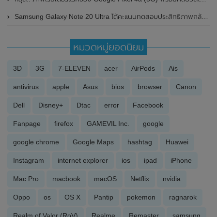
Samsung Galaxy Note 20 Ultra ได้คะแนนทดสอบประสิทธิภาพกล้องจาก DxOMark รวม 121 คะแนน
หมวดหมู่ยอดนิยม
3D
3G
7-ELEVEN
acer
AirPods
Ais
antivirus
apple
Asus
bios
browser
Canon
Dell
Disney+
Dtac
error
Facebook
Fanpage
firefox
GAMEVIL Inc.
google
google chrome
Google Maps
hashtag
Huawei
Instagram
internet explorer
ios
ipad
iPhone
Mac Pro
macbook
macOS
Netflix
nvidia
Oppo
os
OS X
Pantip
pokemon
ragnarok
Realm of Valor (RoV)
Realme
Remaster
samsung