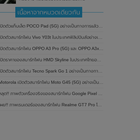
เนื้อหาจากหมวดเดียวกัน
ปิดตัวแท็บเล็ต POCO Pad (5G) อย่างเป็นทางการแล้วในประเทศอินเดีย มาพร้อมชิปเซ็ต Snapdragon 7s Gen 2 ของ Qualcomm และรองรับเครือข่าย 5G
ิดตัวสมาร์ทโฟน Vivo Y03t ในประเทศฟิลิปปินส์อย่างเป็นทางการแล้ว มาพร้อมชิปเซ็ต Unisoc T612 , กล้องหลัง ความละเอียด 13MP , แบตเตอรี่ 5,000mAh และหน้าจอแสดงผล LCD / 90Hz
ปิดตัวสมาร์ทโฟน OPPO A3 Pro (5G) และ OPPO A3x ในประเทศไทยอย่างเป็นทางการแล้ว ในราคาเริ่มต้นเพียง 3,999 บาท
ปิดราคาของสมาร์ทโฟน HMD Skyline ในประเทศไทยอย่างเป็นทางการแล้ว ราคา 14,990 บาท
ปิดตัวสมาร์ทโฟน Tecno Spark Go 1 อย่างเป็นทางการแล้ว มาพร้อมหน้าจอแสดงผล LCD / 120Hz , แบตเตอรี่ 5,000mAh และใช้ชิปเซ็ต Unisoc
Motorola เปิดตัวสมาร์ทโฟน Moto G45 (5G) อย่างเป็นทางการแล้วในอินเดีย
ลุด!! ภาพตัวเครื่องจริงของสมาร์ทโฟน Google Pixel 9a โชว์ดีไซน์ใหม่ กล้องหลังแบนราบ ไม่มีกรอบของกล้องแล้ว
ผย!! ภาพเรนเดอร์ของสมาร์ทโฟน Realme GT7 Pro โชว์ให้เห็นดีไซน์ใหม่ พร้อมเผยรายละเอียดสเปกที่สำคัญบางส่วน