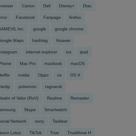
browser
Canon
Dell
Disney+
Dtac
rror
Facebook
Fanpage
firefox
GAMEVIL Inc.
google
google chrome
Google Maps
hashtag
Huawei
Instagram
internet explorer
ios
ipad
iPhone
Mac Pro
macbook
macOS
etflix
nvidia
Oppo
os
OS X
antip
pokemon
ragnarok
ealm of Valor (RoV)
Realme
Remaster
samsung
Skype
Smartwatch
ocial Network
sony
Taskbar
esco Lotus
TikTok
True
TrueMove H