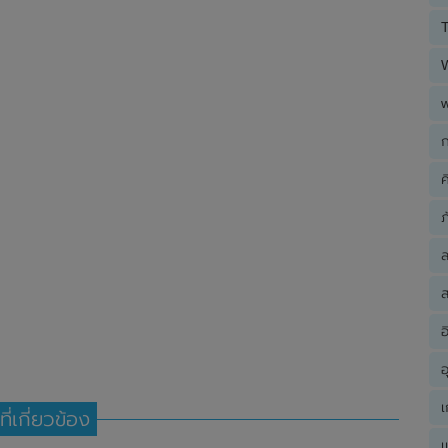
T
ก
ค
ภ
ส
อ
อ
เ
ที่เกี่ยวข้อง
เ