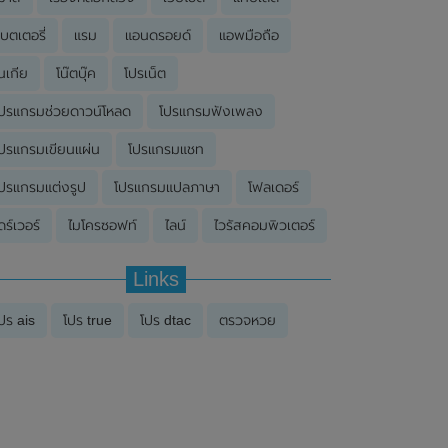
บตเตอรี่
แรม
แอนดรอยด์
แอพมือถือ
นเกีย
โน๊ตบุ๊ค
โปรเน็ต
ปรแกรมช่วยดาวน์โหลด
โปรแกรมฟังเพลง
ปรแกรมเขียนแผ่น
โปรแกรมแชท
ปรแกรมแต่งรูป
โปรแกรมแปลภาษา
โฟลเดอร์
ดร์เวอร์
ไมโครซอฟท์
ไลน์
ไวรัสคอมพิวเตอร์
Links
ปร ais
โปร true
โปร dtac
ตรวจหวย