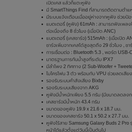
เปิดเคส แล้วก็แตะหูฟัง
มี SmartThings Find ที่สามารถติดตามตำแหน่
มีระบบแจ้งเตือนเมื่ออยู่ห่างจากหูฟัง ช่วยป้อง
แบตเตอรี่ (หูฟัง) 61mAh : สามารถฟังเพลงได้
ต่อเนื่องถึง 8 ชั่วโมง (เมื่อปิด ANC)
แบตเตอรี่ (เคสชาร์จ) 515mAh : (เมื่อเปิด AN
ชาร์จเพิ่มจากเคสได้สูงสุดถึง 29 ชั่วโมง , ชา
การเชื่อมต่อ : Bluetooth 5.3 , พอร์ต USB-
มาตรฐานการกันน้ำสูงที่ระดับ IPX7
มีลำโพง 2 ทิศทาง (2 Sub-Woofer + Tweete
ไมโครโฟน 3 ตัว พร้อมกับ VPU ช่วยลดเสียงรบ
รองรับระบบคำสังเสียง Bixby
รองรับระบบเสียงจาก AKG
หูฟังมีน้ำหนักเพียง 5.5 กรัม (มีขนาดลดลง
เคสชาร์จมีน้ำหนัก 43.4 กรัม
ขนาดของหูฟัง 19.9 x 21.6 x 18.7 มม.
ขนาดของเคสชาร์จ 50.1 x 50.2 x 27.7 มม.
หูฟังไร้สาย Samsung Galaxy Buds 2 Pro รุ
หน้าได้แล้วตั้งแต่วันนี้เป็นต้นไป