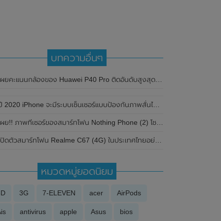
บทความอื่นๆ
เผยคะแนนกล้องของ Huawei P40 Pro ติดอันดับสูงสุดในการทดสอบของ DXOMark
ี 2020 iPhone จะมีระบบเซ็นเซอร์แบบป้องกันภาพสั่นไหว (Sensor-Shift Stabilization)
ผย!! ภาพทีเซอร์ของสมาร์ทโฟน Nothing Phone (2) โชว์ดีไซน์ของตัวเครื่องให้เห็นบางส่วน มาพร้อมไฟ LED แบบใหม่
ปิดตัวสมาร์ทโฟน Realme C67 (4G) ในประเทศไทยอย่างเป็นทางการแล้ว ในราคาเพียง 6,499 บาท
หมวดหมู่ยอดนิยม
3D
3G
7-ELEVEN
acer
AirPods
is
antivirus
apple
Asus
bios