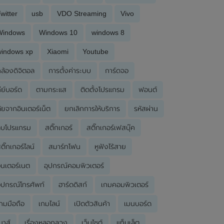
witter
usb
VDO Streaming
Vivo
Windows
Windows 10
windows 8
windows xp
Xiaomi
Youtube
ล้องดิจิตอล
การตั้งค่าระบบ
การ์ดจอ
ีย์บอร์ด
ตามกระแส
ติดตั้งโปรแกรม
ฟอนต์
ัยจากอินเตอร์เน็ต
ยกเลิกการให้บริการ
รหัสผ่าน
ลบโปรแกรม
สติ๊กเกอร์
สติ๊กเกอร์เฟสบุ๊ค
ติ๊กเกอร์ไลน์
สมาร์ทโฟน
หูฟังไร้สาย
ินเตอร์เนต
อุปกรณ์คอมพิวเตอร์
ุปกรณ์โทรศัพท์
ฮาร์ดดิสก์
เกมคอมพิวเตอร์
กมมือถือ
เกมไลน์
เปิดตัวสินค้า
เมนบอร์ด
มาส์
เรื่องหลอกลวง
เว็บไซต์
แท็บเล็ต