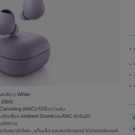
ป
เ
เ
 และสีขาว White
 16bit)
anceling (ANC) ที่ดีขึ้นกว่าเดิม
ระบบตัดเสียง Ambient Sound และANC อัตโนมัติ
อบทิศทาง
A
่อกับสมาร์ทโฟน , แท็บเล็ต และสมาร์ทวอทช์ ได้ง่ายๆเพียงแค่