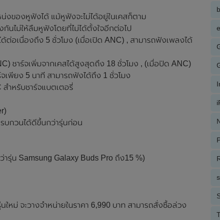
งของหูฟังได้ แม้หูฟังจะไม่ได้อยู่ในเคสก็ตาม
กันไม่ให้ลืมหูฟังโดยที่ไม่ได้ตั้งใจอีกต่อไป
e
ต่อเนื่องถึง 5 ชั่วโมง (เมื่อเปิด ANC) , สามารถฟังเพลงได้
C) ชาร์จเพิ่มจากเคสได้สูงสุดถึง 18 ชั่วโมง , (เมื่อปิด ANC)
ร์จเพียง 5 นาที สามารถฟังได้ถึง 1 ชั่วโมง
C สำหรับชาร์จแบตเตอรี่
r)
N
กวนได้ดีขึ้นกว่ารุ่นก่อน
P
กว่ารุ่น Samsung Galaxy Buds Pro ถึง15 %)
R
S
่นใหม่ จะวางจำหน่ายในราคา 6,990 บาท สามารถสั่งซื้อล่วง
T